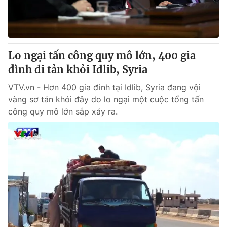
Giao lưu trực tuyến
Sản phẩm
Lịch phát sóng
Thị trường
Tư vấn
Lo ngại tấn công quy mô lớn, 400 gia
Chuyên mục khác
đình di tản khỏi Idlib, Syria
Emagazine
Podcast
VTV.vn - Hơn 400 gia đình tại Idlib, Syria đang vội
vàng sơ tán khỏi đây do lo ngại một cuộc tổng tấn
công quy mô lớn sắp xảy ra.
Photo
Infographic
Video
Shorts video
VTV Money
VTV Thể thao
VTV Sức khoẻ
Bất động sản