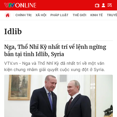
CHÍNH TRỊ
XÃ HỘI
PHÁP LUẬT
THẾ GIỚI
KINH TẾ
TRUYỀ
Idlib
Chuyên mục
Nga, Thổ Nhĩ Kỳ nhất trí về lệnh ngừng
Chính trị
bắn tại tỉnh Idlib, Syria
VTV.vn - Nga và Thổ Nhĩ Kỳ đã nhất trí về một văn
Xã hội
kiện chung nhằm giải quyết cuộc xung đột ở Syria.
Pháp luật
Y tế
Thế giới