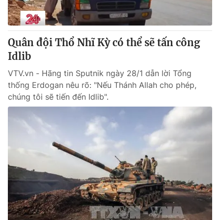
Thị trường 24h
Tấm lòng Việt
VTV4
Vươn mình bằng AI
Quân đội Thổ Nhĩ Kỳ có thể sẽ tấn công
Idlib
VTV9
VTV8
VTV.vn - Hãng tin Sputnik ngày 28/1 dẫn lời Tổng
thống Erdogan nêu rõ: "Nếu Thánh Allah cho phép,
Liên hệ tòa soạn
English
chúng tôi sẽ tiến đến Idlib".
THỜI BÁO VTV
Theo dõi báo trên
Cơ quan chủ quản:
Đài Truyền hình Việt Nam