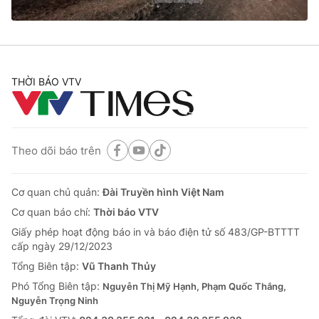
Cơ quan báo chí:
Thời báo VTV
Giấy phép hoạt động báo in và báo điện tử số 483/GP-BTTTT
cấp ngày 29/12/2023
Tổng Biên tập:
Vũ Thanh Thủy
THỜI BÁO VTV
Phó Tổng Biên tập:
Nguyễn Thị Mỹ Hạnh, Phạm Quốc Thắng,
Nguyễn Trọng Ninh
Tổng đài VTV:
024.38 355 931 - 024.38 355 932
Ðiện thoại Thời báo VTV:
024.66 897 897
Theo dõi báo trên
Email:
toasoan@vtv.vn
Liên hệ quảng cáo:
024-7300.7108
Cơ quan chủ quản:
Đài Truyền hình Việt Nam
Cơ quan báo chí:
Thời báo VTV
Giấy phép hoạt động báo in và báo điện tử số 483/GP-BTTTT
cấp ngày 29/12/2023
Tổng Biên tập:
Vũ Thanh Thủy
Phó Tổng Biên tập:
Nguyễn Thị Mỹ Hạnh, Phạm Quốc Thắng,
Nguyễn Trọng Ninh