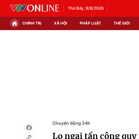
Thứ Bảy, 8/8/2026
CHÍNH TRỊ
XÃ HỘI
PHÁP LUẬT
THẾ GIỚI
Chính trị
Xã hội
Thế giới
Kinh tế
Tin tức
Tài chính
Thế giới đó đây
Thị trường
Câu chuyện quốc tế
Góc doanh nghiệp
Dữ liệu và đời sống
Chuyển động 24h
Lo ngại tấn công quy 