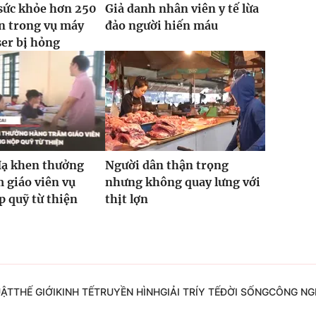
sức khỏe hơn 250
Giả danh nhân viên y tế lừa
n trong vụ máy
đảo người hiến máu
ser bị hỏng
Hạ khen thưởng
Người dân thận trọng
 giáo viên vụ
nhưng không quay lưng với
 quỹ từ thiện
thịt lợn
UẬT
THẾ GIỚI
KINH TẾ
TRUYỀN HÌNH
GIẢI TRÍ
Y TẾ
ĐỜI SỐNG
CÔNG NG