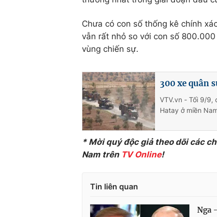
Chưa có con số thống kê chính xác
vẫn rất nhỏ so với con số 800.000
vùng chiến sự.
300 xe quân s
VTV.vn - Tối 9/9,
Hatay ở miền Nam 
* Mời quý độc g
iả theo dõi các c
Nam trên
TV Online
!
Tin liên quan
Nga -