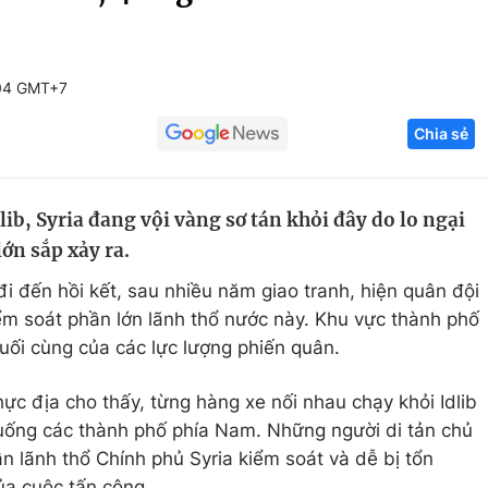
Góc ảnh
:04 GMT+7
Giáo dục
Công nghệ
Chia sẻ
Tuyển sinh
Hitech Công ng
Học trực tuyến
Sản phẩm
lib, Syria đang vội vàng sơ tán khỏi đây do lo ngại
g
Thị trường
ớn sắp xảy ra.
Tư vấn
đi đến hồi kết, sau nhiều năm giao tranh, hiện quân đội
ểm soát phần lớn lãnh thổ nước này. Khu vực thành phố
 cuối cùng của các lực lượng phiến quân.
hực địa cho thấy, từng hàng xe nối nhau chạy khỏi Idlib
uống các thành phố phía Nam. Những người di tản chủ
n lãnh thổ Chính phủ Syria kiểm soát và dễ bị tổn
ủa cuộc tấn công.