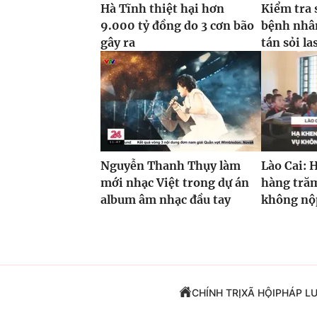
Hà Tĩnh thiệt hại hơn
Kiểm tra 
9.000 tỷ đồng do 3 cơn bão
bệnh nhâ
gây ra
tán sỏi la
Nguyễn Thanh Thụy làm
Lào Cai: 
mới nhạc Việt trong dự án
hàng trăm
album âm nhạc đầu tay
không nộp
CHÍNH TRỊ
XÃ HỘI
PHÁP L