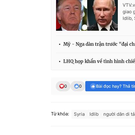
VTV.v
giao 
Idlib,
Mỹ - Nga dàn trận trước "đại ch
LHQ họp khẩn về tình hình chiến
0
0
Bài đọc hay? Thả t
Từ khóa:
Syria
Idlib
người dân di tả