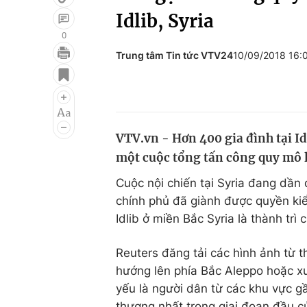
Idlib, Syria
0
Trung tâm Tin tức VTV24
10/09/2018 16
Giải trí
Đời sống
Điện ảnh
Du lịch
Âm nhạc
Làm đẹp
VTV.vn - Hơn 400 gia đình tại Id
Sao
Chất lượng cuộc sốn
một cuộc tổng tấn công quy mô l
Cuộc nội chiến tại Syria đang dần 
chính phủ đã giành được quyền ki
Idlib ở miền Bắc Syria là thành trì
Reuters đăng tải các hình ảnh từ t
hướng lên phía Bắc Aleppo hoặc x
yếu là người dân từ các khu vực gầ
thương nhất trong giai đoạn đầu c