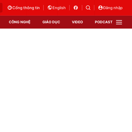
Cổng thông tin
English
Đăng nhập
CÔNG NGHỆ
GIÁO DỤC
VIDEO
PODCAST
VTV Money
VTV Thể thao
VTV Sức khoẻ
Bất động sản
Thị trường 24h
Tấm lòng Việt
Vươn mình bằng AI
VTV4
VTV8
VTV9
Lịch phát sóng
Giao lưu trực tuyến
Sự kiện