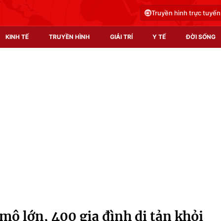
Truyền hình trực tuyến
KINH TẾ
TRUYỀN HÌNH
GIẢI TRÍ
Y TẾ
ĐỜI SỐNG
Pháp luật
Y tế
Truyền hình
Multimedia
Phim VTV
Video
Hậu trường
Shorts video
Nhân vật
Podcast
Khán giả
EMagazine
Giải sao mai
Photo
mô lớn, 400 gia đình di tản khỏi
Infographic