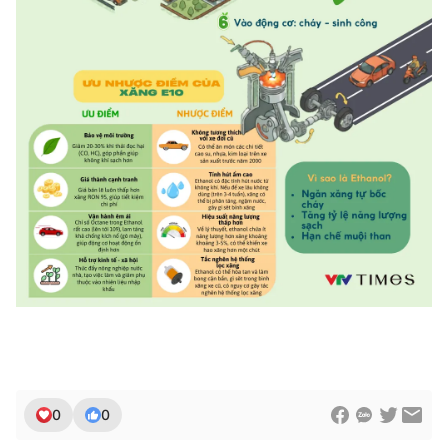
Photo
Infographic
Video
Shorts video
VTV Money
VTV Thể thao
VTV Sức khoẻ
Bất động sản
Thị trường 24h
Tấm lòng Việt
VTV4
Vươn mình bằng AI
VTV9
VTV8
0
0
Liên hệ tòa soạn
English