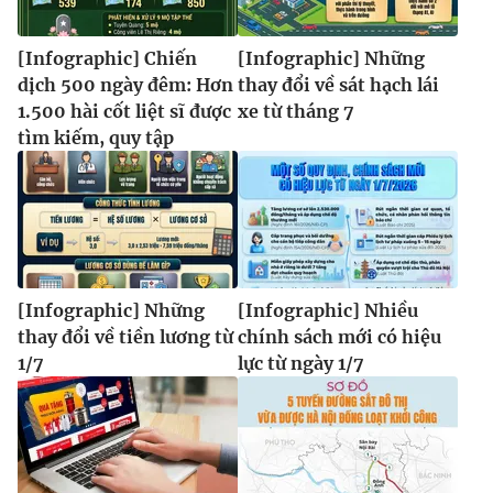
Ðiện thoại Thời báo VTV:
024.66 897 897
Email:
toasoan@vtv.vn
[Infographic] Chiến
[Infographic] Những
Liên hệ quảng cáo:
024-7300.7108
dịch 500 ngày đêm: Hơn
thay đổi về sát hạch lái
1.500 hài cốt liệt sĩ được
xe từ tháng 7
tìm kiếm, quy tập
[Infographic] Những
[Infographic] Nhiều
thay đổi về tiền lương từ
chính sách mới có hiệu
1/7
lực từ ngày 1/7
® Cấm sao chép dưới mọi hình thức nếu không có sự chấp
thuận bằng văn bản. Ghi rõ nguồn VTV.vn khi phát hành lại
thông tin từ website này.