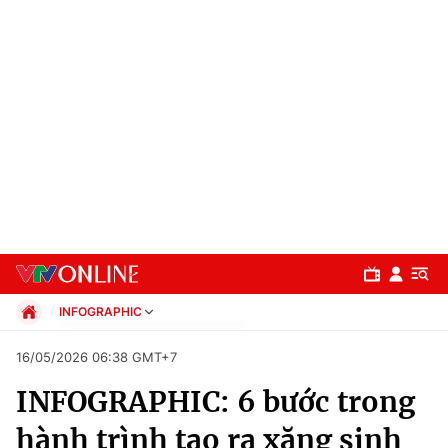
INFOGRAPHIC
Chính trị
16/05/2026 06:38 GMT+7
Xã hội
INFOGRAPHIC: 6 bước trong
Pháp luật
Chuyên mục
Kinh tế
hành trình tạo ra xăng sinh
Thể thao