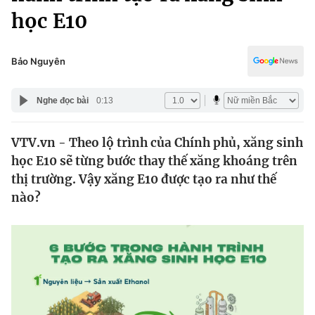
Chính trị
học E10
Truyền hình
Văn hóa - Giải trí
Xã hội
Y tế
Bảo Nguyên
Đời sống
Pháp luật
Công nghệ
Nghe đọc bài
0:13
Giáo dục
Y tế
VTV.vn - Theo lộ trình của Chính phủ, xăng sinh
học E10 sẽ từng bước thay thế xăng khoáng trên
Thế giới
thị trường. Vậy xăng E10 được tạo ra như thế
Tin tức
nào?
Kinh tế
Thế giới đó đây
Tài chính
Dữ liệu và đời sống
Câu chuyện quốc tế
Thị trường
Truyền hình
Góc doanh nghiệp