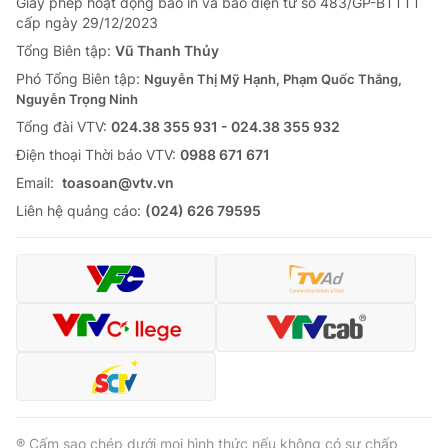
Giấy phép hoạt động báo in và báo điện tử số 483/GP-BTTTT
cấp ngày 29/12/2023
Tổng Biên tập:
Vũ Thanh Thủy
Phó Tổng Biên tập:
Nguyễn Thị Mỹ Hạnh, Phạm Quốc Thắng,
Nguyễn Trọng Ninh
Tổng đài VTV:
024.38 355 931 - 024.38 355 932
Ðiện thoại Thời báo VTV:
0988 671 671
Email:
toasoan@vtv.vn
Liên hệ quảng cáo:
(024) 626 79595
® Cấm sao chép dưới mọi hình thức nếu không có sự chấp