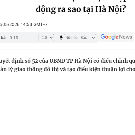
động ra sao tại Hà Nội?
Góc ảnh
8/05/2026 14:53 GMT+7
Giáo dục
Công nghệ
0:16
 bài
Tuyển sinh
Hitech Công ng
Học trực tuyến
Sản phẩm
uyết định số 52 của UBND TP Hà Nội có điều chỉnh qu
g
Thị trường
ản lý giao thông đô thị và tạo điều kiện thuận lợi c
Tư vấn