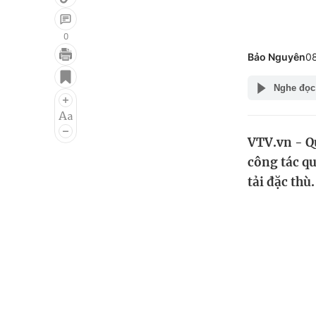
0
Bảo Nguyên
0
Giải trí
Đời sống
Nghe đọc
Điện ảnh
Du lịch
Âm nhạc
Làm đẹp
VTV.vn - Q
Sao
Chất lượng cuộc sốn
công tác qu
tải đặc thù.