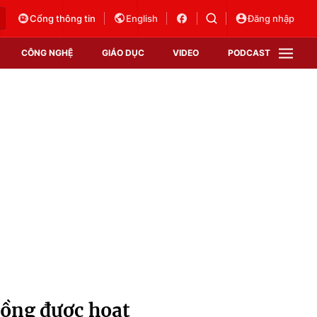
Cổng thông tin
English
Đăng nhập
CÔNG NGHỆ
GIÁO DỤC
VIDEO
PODCAST
VTV Money
VTV Thể thao
VTV Sức khoẻ
Bất động sản
Thị trường 24h
Tấm lòng Việt
Vươn mình bằng AI
VTV4
VTV8
VTV9
Lịch phát sóng
Giao lưu trực tuyến
đồng được hoạt
Sự kiện