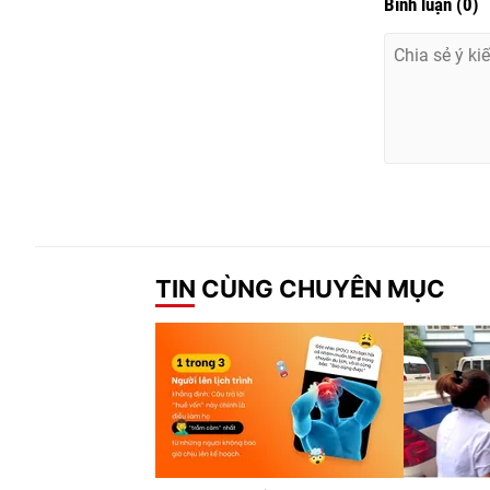
Bình luận
(
0
)
TIN CÙNG CHUYÊN MỤC