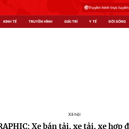
Truyền hình trực tuyến
KINH TẾ
TRUYỀN HÌNH
GIẢI TRÍ
Y TẾ
ĐỜI SỐNG
Pháp luật
Y tế
Truyền hình
Multimedia
Phim VTV
Video
Hậu trường
Shorts video
Nhân vật
Podcast
Khán giả
EMagazine
Giải sao mai
Photo
Xã hội
PHIC: Xe bán tải, xe tải, xe hợp 
Infographic