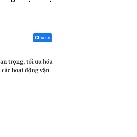
Liên hệ toà soạn
Chia sẻ
hệ tương lai
an trọng, tối ưu hóa
ho các hoạt động vận