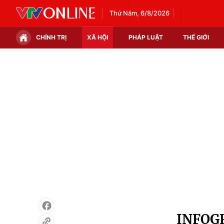
Thứ Năm, 6/8/2026
CHÍNH TRỊ
XÃ HỘI
PHÁP LUẬT
THẾ GIỚI
Chính trị
Xã hội
Thế giới
Kinh tế
Tin tức
Tài chính
Thế giới đó đây
Thị trường
Câu chuyện quốc tế
Góc doanh nghiệp
Dữ liệu và đời sống
INFOGRA