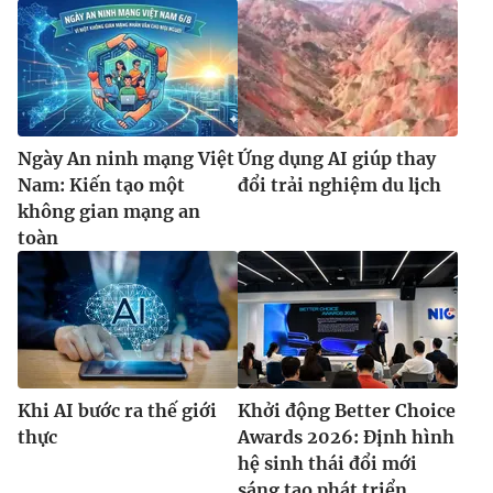
Ngày An ninh mạng Việt
Ứng dụng AI giúp thay
Nam: Kiến tạo một
đổi trải nghiệm du lịch
không gian mạng an
toàn
Khi AI bước ra thế giới
Khởi động Better Choice
thực
Awards 2026: Định hình
hệ sinh thái đổi mới
sáng tạo phát triển...