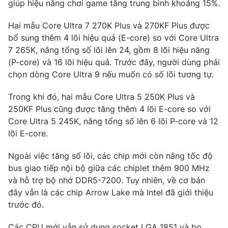
giúp hiệu năng chơi game tăng trung bình khoảng 15%.
Photo
Infographic
Hai mẫu Core Ultra 7 270K Plus và 270KF Plus được
bổ sung thêm 4 lõi hiệu quả (E-core) so với Core Ultra
Video
Shorts video
7 265K, nâng tổng số lõi lên 24, gồm 8 lõi hiệu năng
(P-core) và 16 lõi hiệu quả. Trước đây, người dùng phải
chọn dòng Core Ultra 9 nếu muốn có số lõi tương tự.
VTV Money
VTV Thể thao
Trong khi đó, hai mẫu Core Ultra 5 250K Plus và
VTV Sức khoẻ
Bất động sản
250KF Plus cũng được tăng thêm 4 lõi E-core so với
Core Ultra 5 245K, nâng tổng số lên 6 lõi P-core và 12
lõi E-core.
Thị trường 24h
Tấm lòng Việt
Ngoài việc tăng số lõi, các chip mới còn nâng tốc độ
VTV4
Vươn mình bằng AI
bus giao tiếp nội bộ giữa các chiplet thêm 900 MHz
và hỗ trợ bộ nhớ DDR5-7200. Tuy nhiên, về cơ bản
đây vẫn là các chip Arrow Lake mà Intel đã giới thiệu
VTV9
VTV8
trước đó.
Liên hệ tòa soạn
English
Các CPU mới vẫn sử dụng socket LGA 1851 và bo