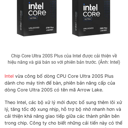
Phim VTV
Giải trí
Hậu trường
Điện ảnh
Đời sống
Nhân vật
Âm nhạc
Du lịch
Khán giả
Giáo dục
Sao
Làm đẹp
Giải sao mai
Tuyển sinh
Công nghệ
Chip Core Ultra 200S Plus của Intel được cải thiện về
Chất lượng cuộc sống
hiệu năng và giá bán so với phiên bản trước. (Ảnh: Intel)
Học trực tuyến
Hitech Công nghệ tương lai
Giao lưu trực tuyến
Intel
vừa công bố dòng CPU Core Ultra 200S Plus
Sản phẩm
dành cho máy tính để bàn, phiên bản nâng cấp của
Lịch phát sóng
dòng Core Ultra 200S có tên mã Arrow Lake.
Thị trường
Tư vấn
Theo Intel, các bộ xử lý mới được bổ sung thêm lõi xử
lý, tăng tốc độ xung nhịp, hỗ trợ bộ nhớ nhanh hơn và
Chuyên mục khác
cải thiện khả năng giao tiếp giữa các thành phần bên
Emagazine
Podcast
trong chip. Công ty cho biết những cải tiến này có thể