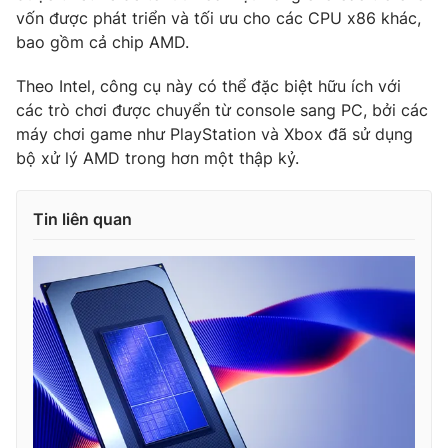
Ðiện thoại Thời báo VTV:
024.66 897 897
vốn được phát triển và tối ưu cho các CPU x86 khác,
Email:
toasoan@vtv.vn
bao gồm cả chip AMD.
Liên hệ quảng cáo:
024-7300.7108
Theo Intel, công cụ này có thể đặc biệt hữu ích với
các trò chơi được chuyển từ console sang PC, bởi các
máy chơi game như PlayStation và Xbox đã sử dụng
bộ xử lý AMD trong hơn một thập kỷ.
Tin liên quan
® Cấm sao chép dưới mọi hình thức nếu không có sự chấp
thuận bằng văn bản. Ghi rõ nguồn VTV.vn khi phát hành lại
thông tin từ website này.