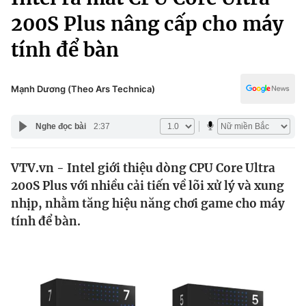
Chính trị
Truyền hình
200S Plus nâng cấp cho máy
Văn hóa - Giải trí
Xã hội
tính để bàn
Y tế
Đời sống
Pháp luật
Công nghệ
Mạnh Dương (Theo Ars Technica)
Giáo dục
Y tế
Nghe đọc bài
2:37
Thế giới
VTV.vn - Intel giới thiệu dòng CPU Core Ultra
200S Plus với nhiều cải tiến về lõi xử lý và xung
Tin tức
Kinh tế
nhịp, nhằm tăng hiệu năng chơi game cho máy
Thế giới đó đây
tính để bàn.
Tài chính
Dữ liệu và đời sống
Câu chuyện quốc tế
Thị trường
Truyền hình
Góc doanh nghiệp