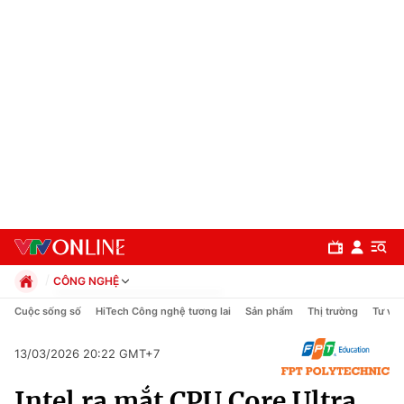
CÔNG NGHỆ
Chính trị
Cuộc sống số
HiTech Công nghệ tương lai
Sản phẩm
Thị trường
Tư vấn
Xã hội
Pháp luật
13/03/2026 20:22 GMT+7
Chuyên mục
Kinh tế
Intel ra mắt CPU Core Ultra
Thể thao