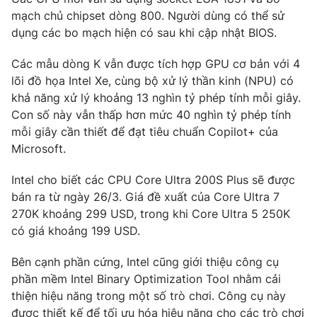
mạch chủ chipset dòng 800. Người dùng có thể sử
dụng các bo mạch hiện có sau khi cập nhật BIOS.
Các mẫu dòng K vẫn được tích hợp GPU cơ bản với 4
THỜI BÁO VTV
lõi đồ họa Intel Xe, cùng bộ xử lý thần kinh (NPU) có
khả năng xử lý khoảng 13 nghìn tỷ phép tính mỗi giây.
Con số này vẫn thấp hơn mức 40 nghìn tỷ phép tính
mỗi giây cần thiết để đạt tiêu chuẩn Copilot+ của
Theo dõi báo trên
Microsoft.
Cơ quan chủ quản:
Đài Truyền hình Việt Nam
Intel cho biết các CPU Core Ultra 200S Plus sẽ được
bán ra từ ngày 26/3. Giá đề xuất của Core Ultra 7
Cơ quan báo chí:
Thời báo VTV
270K khoảng 299 USD, trong khi Core Ultra 5 250K
Giấy phép hoạt động báo in và báo điện tử số 483/GP-BTTTT
có giá khoảng 199 USD.
cấp ngày 29/12/2023
Tổng Biên tập:
Vũ Thanh Thủy
Bên cạnh phần cứng, Intel cũng giới thiệu công cụ
Phó Tổng Biên tập:
Nguyễn Thị Mỹ Hạnh, Phạm Quốc Thắng,
phần mềm Intel Binary Optimization Tool nhằm cải
Nguyễn Trọng Ninh
thiện hiệu năng trong một số trò chơi. Công cụ này
Tổng đài VTV:
024.38 355 931 - 024.38 355 932
được thiết kế để tối ưu hóa hiệu năng cho các trò chơi