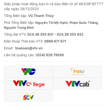
Giấy phép hoạt động báo in và báo điện tử số 483/GP-BTTTT
Tin tức
cấp ngày 29/12/2023
Kinh tế
Thế giới đó đây
Tổng Biên tập:
Vũ Thanh Thủy
Tài chính
Phó Tổng Biên tập:
Nguyễn Thị Mỹ Hạnh, Phạm Quốc Thắng,
Dữ liệu và đời sống
Câu chuyện quốc tế
Nguyễn Trọng Ninh
Thị trường
Tổng đài VTV:
024.38 355 931 - 024.38 355 932
Truyền hình
Góc doanh nghiệp
Ðiện thoại Thời báo VTV:
0988 671 671
Email:
toasoan@vtv.vn
Phim VTV
Giải trí
Liên hệ quảng cáo:
(024) 626 79595
Hậu trường
Điện ảnh
Đời sống
Nhân vật
Âm nhạc
Du lịch
Khán giả
Giáo dục
Sao
Làm đẹp
Giải sao mai
Tuyển sinh
Công nghệ
Chất lượng cuộc sống
Học trực tuyến
Hitech Công nghệ tương lai