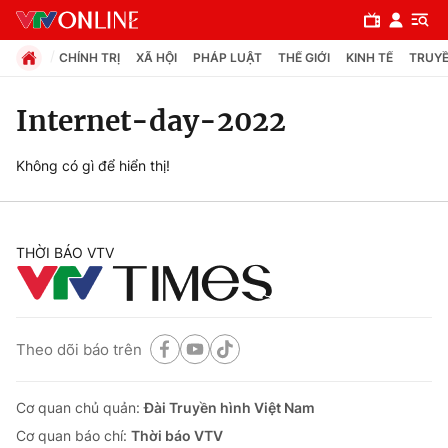
CHÍNH TRỊ
XÃ HỘI
PHÁP LUẬT
THẾ GIỚI
KINH TẾ
TRUYỀ
Internet-day-2022
Chuyên mục
Không có gì để hiển thị!
Chính trị
THỜI BÁO VTV
Xã hội
Pháp luật
Theo dõi báo trên
Y tế
Cơ quan chủ quản:
Đài Truyền hình Việt Nam
Thế giới
Cơ quan báo chí:
Thời báo VTV