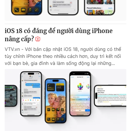
Giao lưu trực tuyến
Sản phẩm
Lịch phát sóng
Thị trường
Tư vấn
iOS 18 có đáng để người dùng iPhone
nâng cấp?
Chuyên mục khác
Emagazine
VTV.vn - Với bản cập nhật iOS 18, người dùng có thể
Podcast
tùy chỉnh iPhone theo nhiều cách hơn, duy trì kết nối
với bạn bè, gia đình và làm sống động lại những...
Photo
Infographic
Video
Shorts video
VTV Money
VTV Thể thao
VTV Sức khoẻ
Bất động sản