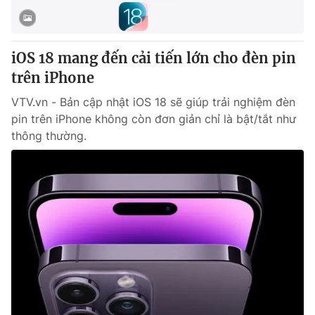
Thị trường 24h
Tấm lòng Việt
VTV4
Vươn mình bằng AI
iOS 18 mang đến cải tiến lớn cho đèn pin
trên iPhone
VTV9
VTV8
VTV.vn - Bản cập nhật iOS 18 sẽ giúp trải nghiệm đèn
pin trên iPhone không còn đơn giản chỉ là bật/tắt như
Liên hệ tòa soạn
English
thông thường.
THỜI BÁO VTV
Theo dõi báo trên
Cơ quan chủ quản:
Đài Truyền hình Việt Nam
Cơ quan báo chí:
Thời báo VTV