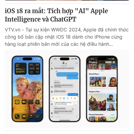
iOS 18 ra mắt: Tích hợp "AI" Apple
® Cấm sao chép dưới mọi hình thức nếu không có sự chấp
Intelligence và ChatGPT
thuận bằng văn bản. Ghi rõ nguồn VTV.vn khi phát hành lại
thông tin từ website này.
VTV.vn - Tại sự kiện WWDC 2024, Apple đã chính thức
công bố bản cập nhật iOS 18 dành cho iPhone cùng
hàng loạt phiên bản mới của các hệ điều hành...