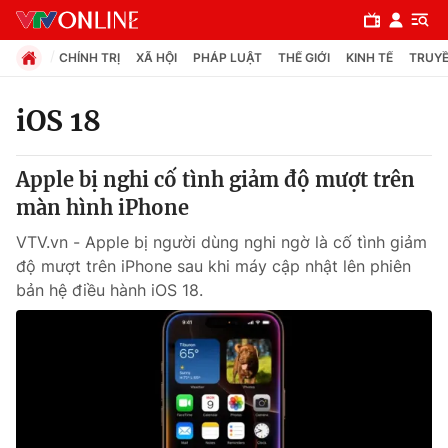
CHÍNH TRỊ
XÃ HỘI
PHÁP LUẬT
THẾ GIỚI
KINH TẾ
TRUYỀ
iOS 18
Chuyên mục
Apple bị nghi cố tình giảm độ mượt trên
Chính trị
màn hình iPhone
VTV.vn - Apple bị người dùng nghi ngờ là cố tình giảm
Xã hội
độ mượt trên iPhone sau khi máy cập nhật lên phiên
bản hệ điều hành iOS 18.
Pháp luật
Y tế
Thế giới