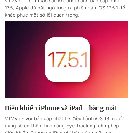
VTV.vn - Chỉ 1 tuần sau khi phát hành bản cập nhật
17.5, Apple đã bất ngờ tung ra phiên bản iOS 17.5.1 để
khắc phục một số lỗi quan trọng.
Điều khiển iPhone và iPad... bằng mắt
VTV.vn - Với bản cập nhật hệ điều hành iOS 18, người
dùng sẽ có thêm tính năng Eye Tracking, cho phép
điều khiển iPhone và iPad chỉ bằng ánh mắt mà...