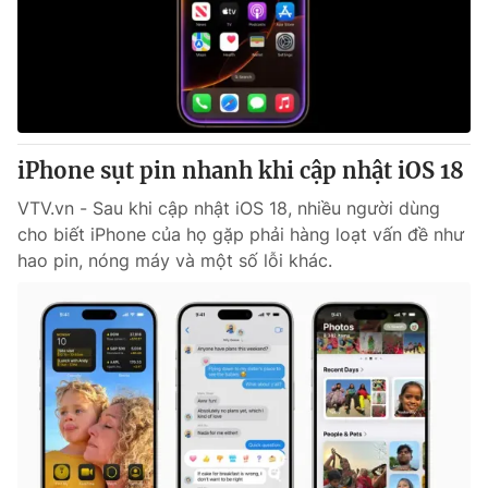
Tin tức
Kinh tế
Thế giới đó đây
Tài chính
Dữ liệu và đời sống
Câu chuyện quốc tế
Thị trường
iPhone sụt pin nhanh khi cập nhật iOS 18
Truyền hình
Góc doanh nghiệp
VTV.vn - Sau khi cập nhật iOS 18, nhiều người dùng
Phim VTV
Giải trí
cho biết iPhone của họ gặp phải hàng loạt vấn đề như
Hậu trường
hao pin, nóng máy và một số lỗi khác.
Điện ảnh
Đời sống
Nhân vật
Âm nhạc
Du lịch
Khán giả
Giáo dục
Sao
Làm đẹp
Giải sao mai
Tuyển sinh
Công nghệ
Chất lượng cuộc sống
Học trực tuyến
Hitech Công nghệ tương lai