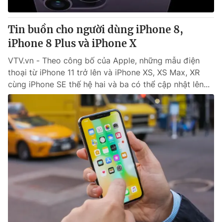
Giấy phép hoạt động báo in và báo điện tử số 483/GP-BTTTT
cấp ngày 29/12/2023
Tin buồn cho người dùng iPhone 8,
Tổng Biên tập:
Vũ Thanh Thủy
iPhone 8 Plus và iPhone X
Phó Tổng Biên tập:
Nguyễn Thị Mỹ Hạnh, Phạm Quốc Thắng,
Nguyễn Trọng Ninh
VTV.vn - Theo công bố của Apple, những mẫu điện
Tổng đài VTV:
024.38 355 931 - 024.38 355 932
thoại từ iPhone 11 trở lên và iPhone XS, XS Max, XR
Ðiện thoại Thời báo VTV:
024.66 897 897
cùng iPhone SE thế hệ hai và ba có thể cập nhật lên...
Email:
toasoan@vtv.vn
Liên hệ quảng cáo:
024-7300.7108