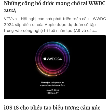
Những công bố được mong chờ tại WWDC
2024
VTV.vn - Hội nghị các nhà phát triển toàn cầu - WWDC
2024 sắp diễn ra của Apple được dự đoán sẽ tập
trung vào công nghệ trí tuệ nhân tạo (AI) và các...
iOS 18 cho phép tạo biểu tượng cảm xúc