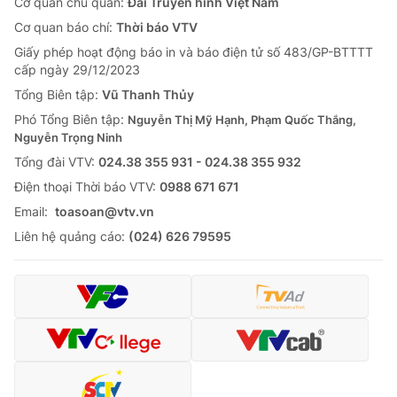
Cơ quan chủ quản:
Đài Truyền hình Việt Nam
Cơ quan báo chí:
Thời báo VTV
Giấy phép hoạt động báo in và báo điện tử số 483/GP-BTTTT
cấp ngày 29/12/2023
Tổng Biên tập:
Vũ Thanh Thủy
Phó Tổng Biên tập:
Nguyễn Thị Mỹ Hạnh, Phạm Quốc Thắng,
Nguyễn Trọng Ninh
Tổng đài VTV:
024.38 355 931 - 024.38 355 932
Ðiện thoại Thời báo VTV:
0988 671 671
Email:
toasoan@vtv.vn
Liên hệ quảng cáo:
(024) 626 79595