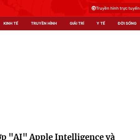
Truyền hình trực tuyến
KINH TẾ
TRUYỀN HÌNH
GIẢI TRÍ
Y TẾ
ĐỜI SỐNG
Pháp luật
Y tế
Truyền hình
Multimedia
Phim VTV
Video
Hậu trường
Shorts video
Nhân vật
Podcast
Khán giả
EMagazine
Giải sao mai
Photo
ợp "AI" Apple Intelligence và
Infographic