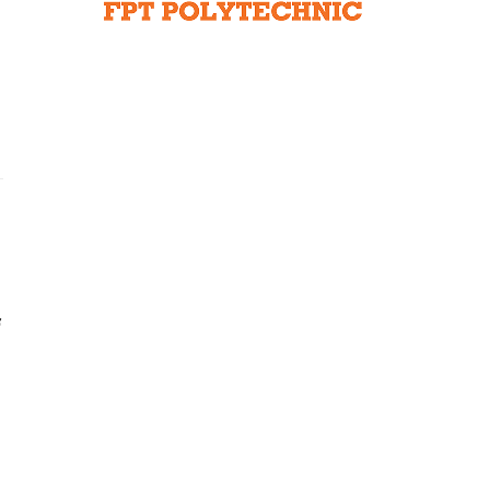
Liên hệ toà soạn
hệ tương lai
ờ