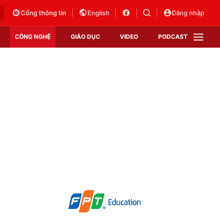
Cổng thông tin
English
Đăng nhập
CÔNG NGHỆ
GIÁO DỤC
VIDEO
PODCAST
VTV Money
VTV Thể thao
VTV Sức khoẻ
Bất động sản
Thị trường 24h
Tấm lòng Việt
Vươn mình bằng AI
VTV4
VTV8
VTV9
Lịch phát sóng
Giao lưu trực tuyến
Sự kiện