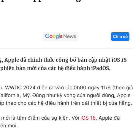
Góc ảnh
Giáo dục
Công nghệ
Chia sẻ
Tuyển sinh
Hitech Công ng
Học trực tuyến
Sản phẩm
 Apple đã chính thức công bố bản cập nhật iOS 18
g
Thị trường
phiên bản mới của các hệ điều hành iPadOS,
Tư vấn
cầu WWDC 2024 diễn ra vào lúc 0h00 ngày 11/6 (theo gi
California, Mỹ. Đúng như kỳ vọng của người dùng, Apple
p theo cho các hệ điều hành trên dải thiết bị của hãng.
 mới là tâm điểm của sự kiện. Với
iOS 18
, Apple đã
iến mới.