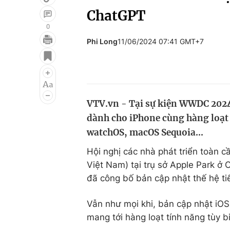
ChatGPT
0
Phi Long
11/06/2024 07:41 GMT+7
Giải trí
Đời sống
Điện ảnh
Du lịch
Âm nhạc
Làm đẹp
VTV.vn - Tại sự kiện WWDC 2024,
Sao
Chất lượng cuộc sốn
dành cho iPhone cùng hàng loạt 
watchOS, macOS Sequoia...
Hội nghị các nhà phát triển toàn 
Việt Nam) tại trụ sở Apple Park ở 
đã công bố bản cập nhật thế hệ tiế
Vẫn như mọi khi, bản cập nhật iOS
mang tới hàng loạt tính năng tùy b