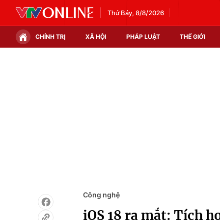
Thứ Bảy, 8/8/2026
CHÍNH TRỊ
XÃ HỘI
PHÁP LUẬT
THẾ GIỚI
Chính trị
Xã hội
Thế giới
Kinh tế
Tin tức
Tài chính
Thế giới đó đây
Thị trường
Câu chuyện quốc tế
Góc doanh nghiệp
Dữ liệu và đời sống
Công nghệ
iOS 18 ra mắt: Tích h