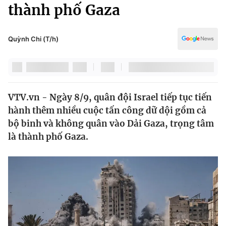
Chính trị
thành phố Gaza
Truyền hình
Văn hóa - Giải trí
Xã hội
Y tế
Quỳnh Chi (T/h)
Đời sống
Pháp luật
Công nghệ
Giáo dục
Y tế
VTV.vn - Ngày 8/9, quân đội Israel tiếp tục tiến
hành thêm nhiều cuộc tấn công dữ dội gồm cả
Thế giới
bộ binh và không quân vào Dải Gaza, trọng tâm
là thành phố Gaza.
Tin tức
Kinh tế
Thế giới đó đây
Tài chính
Dữ liệu và đời sống
Câu chuyện quốc tế
Thị trường
Truyền hình
Góc doanh nghiệp