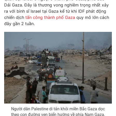
Dải Gaza. Đây là thương vong nghiêm trọng nhất xảy
ra với binh sĩ Israel tại Gaza kể từ khi IDF phát động
chiến dịch
tấn công thành phố Gaza
quy mô lớn cách
đây gần 2 tuần.
THỜI BÁO VTV
Theo dõi báo trên
Cơ quan chủ quản:
Đài Truyền hình Việt Nam
Cơ quan báo chí:
Thời báo VTV
Giấy phép hoạt động báo in và báo điện tử số 483/GP-BTTTT
cấp ngày 29/12/2023
Tổng Biên tập:
Vũ Thanh Thủy
Phó Tổng Biên tập:
Nguyễn Thị Mỹ Hạnh, Phạm Quốc Thắng,
Nguyễn Trọng Ninh
Người dân Palestine di tản khỏi miền Bắc Gaza dọc
Tổng đài VTV:
024.38 355 931 - 024.38 355 932
theo con đường ven biển hướng về phía Nam Gaza,