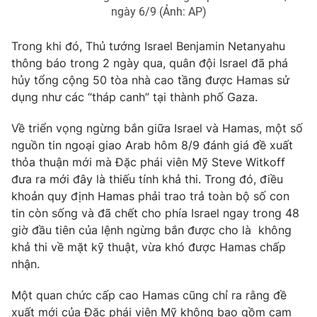
Ðiện thoại Thời báo VTV:
024.66 897 897
ngày 6/9 (Ảnh: AP)
Email:
toasoan@vtv.vn
Trong khi đó, Thủ tướng Israel Benjamin Netanyahu
Liên hệ quảng cáo:
024-7300.7108
thông báo trong 2 ngày qua, quân đội Israel đã phá
hủy tổng cộng 50 tòa nhà cao tầng được Hamas sử
dụng như các “tháp canh” tại thành phố Gaza.
Về triển vọng ngừng bắn giữa Israel và Hamas, một số
nguồn tin ngoại giao Arab hôm 8/9 đánh giá đề xuất
thỏa thuận mới mà Đặc phái viên Mỹ Steve Witkoff
đưa ra mới đây là thiếu tính khả thi. Trong đó, điều
khoản quy định Hamas phải trao trả toàn bộ số con
tin còn sống và đã chết cho phía Israel ngay trong 48
giờ đầu tiên của lệnh ngừng bắn được cho là không
khả thi về mặt kỹ thuật, vừa khó được Hamas chấp
® Cấm sao chép dưới mọi hình thức nếu không có sự chấp
thuận bằng văn bản. Ghi rõ nguồn VTV.vn khi phát hành lại
nhận.
thông tin từ website này.
Một quan chức cấp cao Hamas cũng chỉ ra rằng đề
xuất mới của Đặc phái viên Mỹ không bao gồm cam