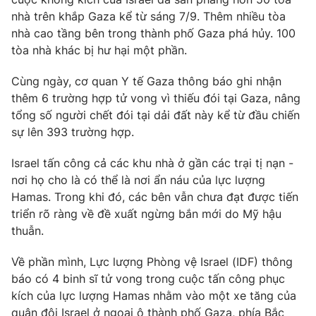
nhà trên khắp Gaza kể từ sáng 7/9. Thêm nhiều tòa
Photo
Infographic
nhà cao tầng bên trong thành phố Gaza phá hủy. 100
tòa nhà khác bị hư hại một phần.
Video
Shorts video
Cùng ngày, cơ quan Y tế Gaza thông báo ghi nhận
thêm 6 trường hợp tử vong vì thiếu đói tại Gaza, nâng
VTV Money
VTV Thể thao
tổng số người chết đói tại dải đất này kể từ đầu chiến
sự lên 393 trường hợp.
VTV Sức khoẻ
Bất động sản
Israel tấn công cả các khu nhà ở gần các trại tị nạn -
nơi họ cho là có thể là nơi ẩn náu của lực lượng
Thị trường 24h
Tấm lòng Việt
Hamas.
Trong khi đó, các bên vẫn chưa đạt được tiến
triển rõ ràng về đề xuất ngừng bắn mới do Mỹ hậu
VTV4
Vươn mình bằng AI
thuẫn.
Về phần mình, Lực lượng Phòng vệ Israel (IDF) thông
VTV9
VTV8
báo có 4 binh sĩ tử vong trong cuộc tấn công phục
kích của lực lượng Hamas nhằm vào một xe tăng của
Liên hệ tòa soạn
English
quân đội Israel ở ngoại ô thành phố Gaza, phía Bắc