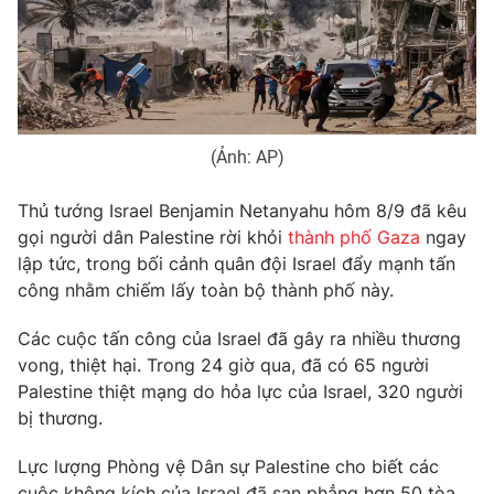
Phim VTV
Giải trí
Hậu trường
Điện ảnh
Đời sống
Nhân vật
Âm nhạc
Du lịch
Khán giả
Giáo dục
(Ảnh: AP)
Sao
Làm đẹp
Giải sao mai
Tuyển sinh
Thủ tướng Israel Benjamin Netanyahu hôm 8/9 đã kêu
Công nghệ
Chất lượng cuộc sống
gọi người dân Palestine rời khỏi
thành phố Gaza
ngay
Học trực tuyến
Hitech Công nghệ tương lai
lập tức, trong bối cảnh quân đội Israel đẩy mạnh tấn
Giao lưu trực tuyến
công nhằm chiếm lấy toàn bộ thành phố này.
Sản phẩm
Các cuộc tấn công của Israel đã gây ra nhiều thương
Lịch phát sóng
Thị trường
vong, thiệt hại. T
rong 24 giờ qua, đã có 65 người
Palestine thiệt mạng do hỏa lực của Israel, 320 người
Tư vấn
bị thương.
Chuyên mục khác
Emagazine
Podcast
Lực lượng Phòng vệ Dân sự Palestine cho biết các
cuộc không kích của Israel đã san phẳng hơn 50 tòa