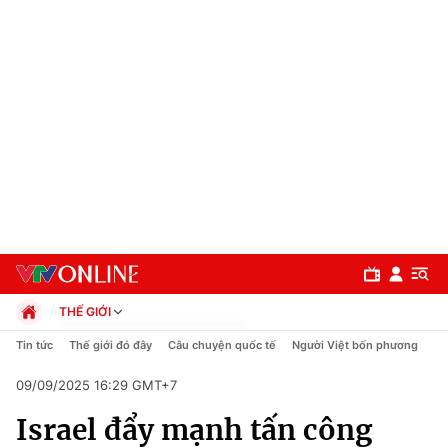
THẾ GIỚI
Chính trị
Tin tức
Thế giới đó đây
Câu chuyện quốc tế
Người Việt bốn phương
Xã hội
09/09/2025 16:29 GMT+7
Pháp luật
Chuyên mục
Kinh tế
Israel đẩy mạnh tấn công
Thể thao