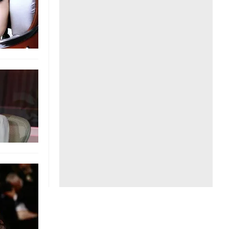
Liên hệ toà soạn
hệ tương lai