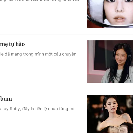
Góc ảnh
Giáo dục
Công nghệ
Tuyển sinh
Hitech Công ng
 mẹ tự hào
Học trực tuyến
Sản phẩm
nnie đã mang trong mình một câu chuyện
g
Thị trường
Tư vấn
album
 tay Ruby, đây là tiền lệ chưa từng có