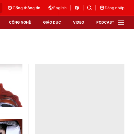
Cổng thông tin
English
Đăng nhập
CÔNG NGHỆ
GIÁO DỤC
VIDEO
PODCAST
VTV Money
VTV Thể thao
VTV Sức khoẻ
Bất động sản
Thị trường 24h
Tấm lòng Việt
Vươn mình bằng AI
VTV4
VTV8
VTV9
Lịch phát sóng
Giao lưu trực tuyến
Sự kiện