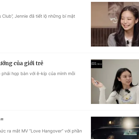
 Club”, Jennie đã tiết lộ những bí mật
ớng của giới trẻ
ô phải họp bàn với ê-kíp của mình mỗi
r"
thức ra mắt MV “Love Hangover” với phần