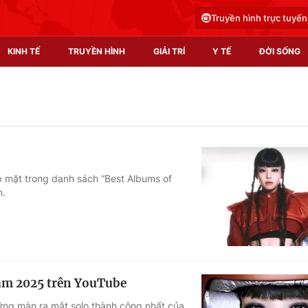
Truyền hình trực tuyến
KINH TẾ
TRUYỀN HÌNH
GIẢI TRÍ
Y TẾ
ĐỜI SỐNG
Pháp luật
Y tế
Truyền hình
Multimedia
Phim VTV
Video
p mặt trong danh sách “Best Albums of
n.
Hậu trường
Shorts video
Nhân vật
Podcast
Khán giả
EMagazine
Giải sao mai
Photo
ăm 2025 trên YouTube
Infographic
hững màn ra mắt solo thành công nhất của