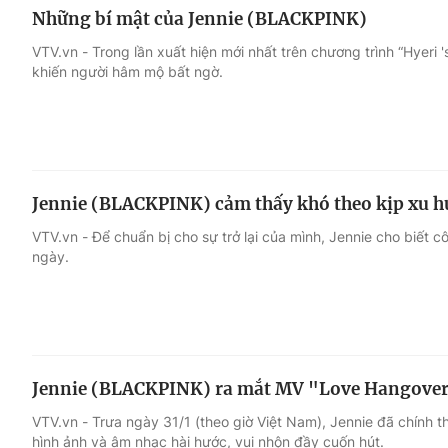
Những bí mật của Jennie (BLACKPINK)
VTV.vn - Trong lần xuất hiện mới nhất trên chương trình “Hyeri 's
khiến người hâm mộ bất ngờ.
Jennie (BLACKPINK) cảm thấy khó theo kịp xu hư
VTV.vn - Để chuẩn bị cho sự trở lại của mình, Jennie cho biết c
ngày.
Jennie (BLACKPINK) ra mắt MV "Love Hangove
VTV.vn - Trưa ngày 31/1 (theo giờ Việt Nam), Jennie đã chính 
hình ảnh và âm nhạc hài hước, vui nhộn đầy cuốn hút.