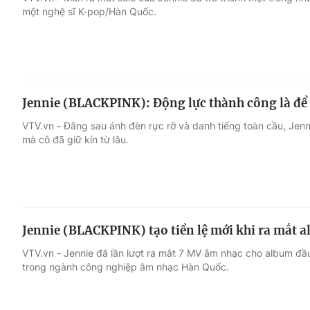
một nghệ sĩ K-pop/Hàn Quốc.
Giải trí
Đời sống
Điện ảnh
Du lịch
Jennie (BLACKPINK): Động lực thành công là để
Âm nhạc
Làm đẹp
VTV.vn - Đằng sau ánh đèn rực rỡ và danh tiếng toàn cầu, Je
mà cô đã giữ kín từ lâu.
Sao
Chất lượng cuộc sốn
Jennie (BLACKPINK) tạo tiền lệ mới khi ra mắt 
VTV.vn - Jennie đã lần lượt ra mắt 7 MV âm nhạc cho album đầu
trong ngành công nghiệp âm nhạc Hàn Quốc.