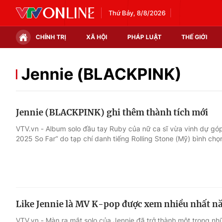
Thứ Bảy, 8/8/2026
CHÍNH TRỊ
XÃ HỘI
PHÁP LUẬT
THẾ GIỚI
Chính trị
Xã hội
Jennie (BLACKPINK)
Thế giới
Kinh tế
Jennie (BLACKPINK) ghi thêm thành tích mới
Tin tức
Tài chính
VTV.vn - Album solo đầu tay Ruby của nữ ca sĩ vừa vinh dự gó
2025 So Far” do tạp chí danh tiếng Rolling Stone (Mỹ) bình chọ
Thế giới đó đây
Thị trường
Câu chuyện quốc tế
Góc doanh nghiệp
Dữ liệu và đời sống
Like Jennie là MV K-pop được xem nhiều nhất n
VTV.vn - Màn ra mắt solo của Jennie đã trở thành một trong n