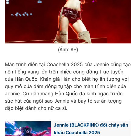
Photo
Infographic
Video
Shorts video
VTV Money
VTV Thể thao
(Ảnh: AP)
VTV Sức khoẻ
Bất động sản
Màn trình diễn tại Coachella 2025 của Jennie cũng tạo
nên tiếng vang lớn trên nhiều cộng đồng trực tuyến
của Hàn Quốc. Khán giả Hàn cho biết họ ấn tượng với
Thị trường 24h
Tấm lòng Việt
quy mô của đám đông tụ tập cho màn trình diễn của
Jennie. Cư dân mạng Hàn Quốc đã kinh ngạc trước
VTV4
Vươn mình bằng AI
sức hút của ngôi sao Jennie và bày tỏ sự ấn tượng
đặc biệt dành cho nữ ca sĩ.
VTV9
VTV8
Jennie (BLACKPINK) đốt cháy sân
khấu Coachella 2025
Liên hệ tòa soạn
English