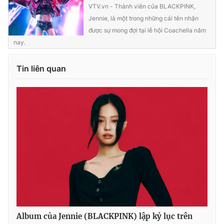
VTV.vn - Thành viên của BLACKPINK,
Jennie, là một trong những cái tên nhận
được sự mong đợi tại lễ hội Coachella năm
nay.
THỜI BÁO VTV
Tin liên quan
Theo dõi báo trên
Cơ quan chủ quản:
Đài Truyền hình Việt Nam
Cơ quan báo chí:
Thời báo VTV
Giấy phép hoạt động báo in và báo điện tử số 483/GP-BTTTT
cấp ngày 29/12/2023
Tổng Biên tập:
Vũ Thanh Thủy
Phó Tổng Biên tập:
Nguyễn Thị Mỹ Hạnh, Phạm Quốc Thắng,
Nguyễn Trọng Ninh
Tổng đài VTV:
024.38 355 931 - 024.38 355 932
Album của Jennie (BLACKPINK) lập kỷ lục trên