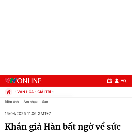
VĂN HÓA - GIẢI TRÍ
Chính trị
Điện ảnh
Âm nhạc
Sao
Xã hội
15/04/2025 11:06 GMT+7
Pháp luật
Chuyên mục
Kinh tế
Khán giả Hàn bất ngờ về sức
Thể thao