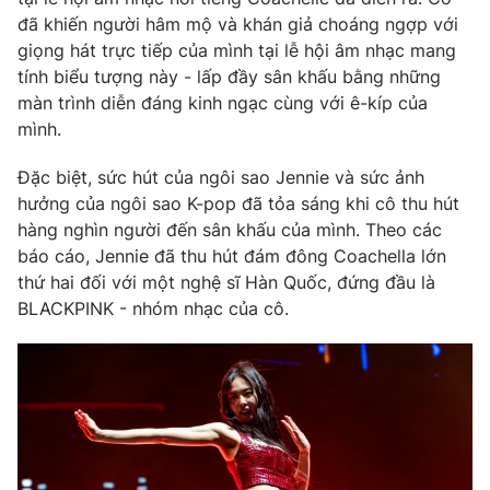
Phim VTV
Giải trí
đã khiến người hâm mộ và khán giả choáng ngợp với
Hậu trường
giọng hát trực tiếp của mình tại lễ hội âm nhạc mang
Điện ảnh
tính biểu tượng này - lấp đầy sân khấu bằng những
Đời sống
Nhân vật
màn trình diễn đáng kinh ngạc cùng với ê-kíp của
Âm nhạc
mình.
Du lịch
Khán giả
Giáo dục
Sao
Làm đẹp
Đặc biệt, sức hút của ngôi sao Jennie và sức ảnh
Giải sao mai
Tuyển sinh
hưởng của ngôi sao K-pop đã tỏa sáng khi cô thu hút
Công nghệ
Chất lượng cuộc sống
hàng nghìn người đến sân khấu của mình. Theo các
Học trực tuyến
báo cáo, Jennie đã thu hút đám đông Coachella lớn
Hitech Công nghệ tương lai
Giao lưu trực tuyến
thứ hai đối với một nghệ sĩ Hàn Quốc, đứng đầu là
Sản phẩm
BLACKPINK - nhóm nhạc của cô.
Lịch phát sóng
Thị trường
Tư vấn
Chuyên mục khác
Emagazine
Podcast