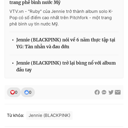
trang phê bình nước Mỹ
Ðiện thoại Thời báo VTV:
024.66 897 897
Email:
toasoan@vtv.vn
VTV.vn - "Ruby" của Jennie trở thành album solo K-
Pop có số điểm cao nhất trên Pitchfork - một trang
Liên hệ quảng cáo:
024-7300.7108
phê bình uy tín nước Mỹ.
Jennie (BLACKPINK) nói về 6 năm thực tập tại
YG: Tàn nhẫn và đau đớn
Jennie (BLACKPINK) trở lại bùng nổ với album
đầu tay
0
0
® Cấm sao chép dưới mọi hình thức nếu không có sự chấp
thuận bằng văn bản. Ghi rõ nguồn VTV.vn khi phát hành lại
thông tin từ website này.
Từ khóa:
Jennie (BLACKPINK)