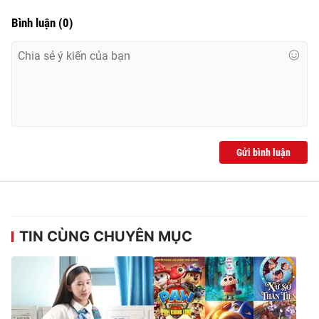
Bình luận
(
0
)
Gửi bình luận
TIN CÙNG CHUYÊN MỤC