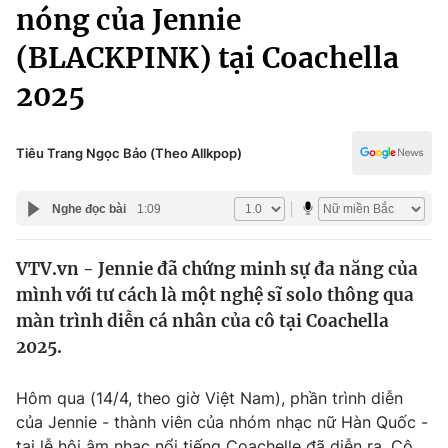
Chính trị
nóng của Jennie
Truyền hình
(BLACKPINK) tại Coachella
Văn hóa - Giải trí
Xã hội
Y tế
2025
Đời sống
Pháp luật
Công nghệ
Giáo dục
Tiêu Trang Ngọc Bảo (Theo Allkpop)
Y tế
Nghe đọc bài
1:09
Thế giới
VTV.vn - Jennie đã chứng minh sự đa năng của
Tin tức
mình với tư cách là một nghệ sĩ solo thông qua
Kinh tế
Thế giới đó đây
màn trình diễn cá nhân của cô tại Coachella
Tài chính
2025.
Dữ liệu và đời sống
Câu chuyện quốc tế
Thị trường
Hôm qua (14/4, theo giờ Việt Nam), phần trình diễn
Truyền hình
Góc doanh nghiệp
của Jennie - thành viên của nhóm nhạc nữ Hàn Quốc -
tại lễ hội âm nhạc nổi tiếng Coachelle đã diễn ra. Cô