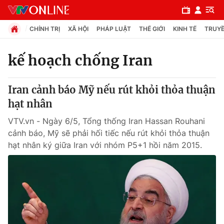
CHÍNH TRỊ
XÃ HỘI
PHÁP LUẬT
THẾ GIỚI
KINH TẾ
TRUYỀ
kế hoạch chống Iran
Chuyên mục
Iran cảnh báo Mỹ nếu rút khỏi thỏa thuận
Chính trị
hạt nhân
VTV.vn - Ngày 6/5, Tổng thống Iran Hassan Rouhani
Xã hội
cảnh báo, Mỹ sẽ phải hối tiếc nếu rút khỏi thỏa thuận
hạt nhân ký giữa Iran với nhóm P5+1 hồi năm 2015.
Pháp luật
Y tế
Thế giới