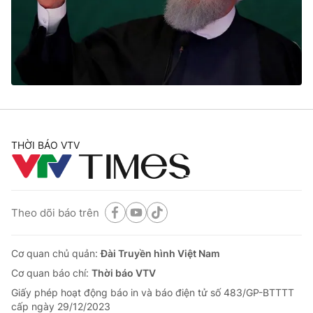
Tin tức
Kinh tế
Thế giới đó đây
Tài chính
Dữ liệu và đời sống
Câu chuyện quốc tế
Thị trường
Truyền hình
Góc doanh nghiệp
Phim VTV
THỜI BÁO VTV
Giải trí
Hậu trường
Điện ảnh
Đời sống
Nhân vật
Âm nhạc
Theo dõi báo trên
Du lịch
Khán giả
Giáo dục
Sao
Làm đẹp
Giải sao mai
Cơ quan chủ quản:
Đài Truyền hình Việt Nam
Tuyển sinh
Công nghệ
Cơ quan báo chí:
Thời báo VTV
Chất lượng cuộc sống
Học trực tuyến
Giấy phép hoạt động báo in và báo điện tử số 483/GP-BTTTT
Hitech Công nghệ tương lai
cấp ngày 29/12/2023