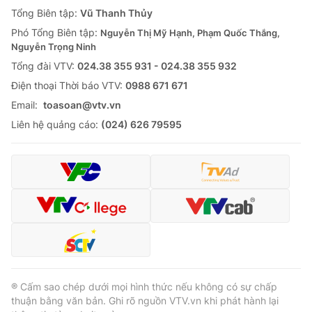
Giao lưu trực tuyến
Tổng Biên tập:
Vũ Thanh Thủy
Sản phẩm
Phó Tổng Biên tập:
Nguyễn Thị Mỹ Hạnh, Phạm Quốc Thắng,
Lịch phát sóng
Thị trường
Nguyễn Trọng Ninh
Tổng đài VTV:
024.38 355 931 - 024.38 355 932
Tư vấn
Ðiện thoại Thời báo VTV:
0988 671 671
Chuyên mục khác
Email:
toasoan@vtv.vn
Emagazine
Podcast
Liên hệ quảng cáo:
(024) 626 79595
Photo
Infographic
Video
Shorts video
VTV Money
VTV Thể thao
VTV Sức khoẻ
Bất động sản
® Cấm sao chép dưới mọi hình thức nếu không có sự chấp
thuận bằng văn bản. Ghi rõ nguồn VTV.vn khi phát hành lại