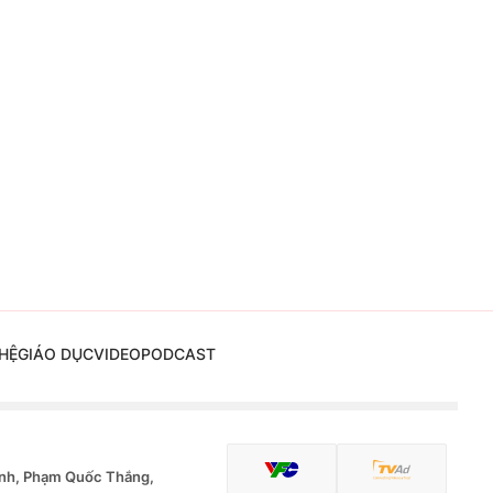
HỆ
GIÁO DỤC
VIDEO
PODCAST
nh, Phạm Quốc Thắng,