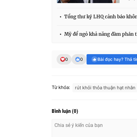
Tổng thư ký LHQ cảnh báo không
Mỹ để ngỏ khả năng đàm phán th
0
0
Bài đọc hay? Thả t
Từ khóa:
rút khỏi thỏa thuận hạt nhân
Bình luận
(
0
)