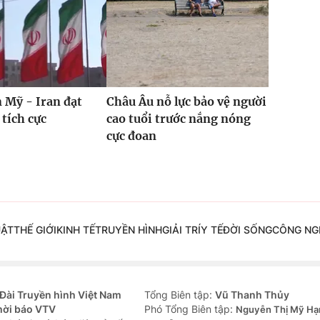
 Mỹ - Iran đạt
Châu Âu nỗ lực bảo vệ người
 tích cực
cao tuổi trước nắng nóng
cực đoan
UẬT
THẾ GIỚI
KINH TẾ
TRUYỀN HÌNH
GIẢI TRÍ
Y TẾ
ĐỜI SỐNG
CÔNG NG
Đài Truyền hình Việt Nam
Tổng Biên tập:
Vũ Thanh Thủy
hời báo VTV
Phó Tổng Biên tập:
Nguyễn Thị Mỹ Hạ