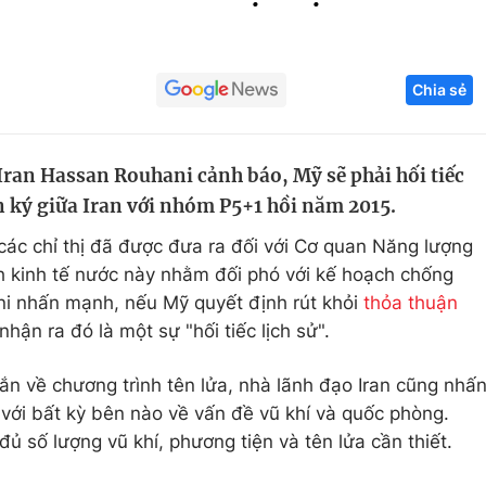
Góc ảnh
Chia sẻ
Giáo dục
Công nghệ
Tuyển sinh
Hitech Công ng
ran Hassan Rouhani cảnh báo, Mỹ sẽ phải hối tiếc
Học trực tuyến
Sản phẩm
 ký giữa Iran với nhóm P5+1 hồi năm 2015.
g
Thị trường
ác chỉ thị đã được đưa ra đối với Cơ quan Năng lượng
Tư vấn
 kinh tế nước này nhằm đối phó với kế hoạch chống
ani nhấn mạnh, nếu Mỹ quyết định rút khỏi
thỏa thuận
hận ra đó là một sự "hối tiếc lịch sử".
 rắn về chương trình tên lửa, nhà lãnh đạo Iran cũng nhấ
 bất kỳ bên nào về vấn đề vũ khí và quốc phòng.
đủ số lượng vũ khí, phương tiện và tên lửa cần thiết.