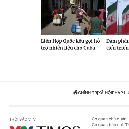
Liên Hợp Quốc kêu gọi hỗ
Đàm phán
trợ nhiên liệu cho Cuba
tiến triển
CHÍNH TRỊ
XÃ HỘI
PHÁP L
Cơ quan chủ quản:
THỜI BÁO VTV
Cơ quan báo chí:
T