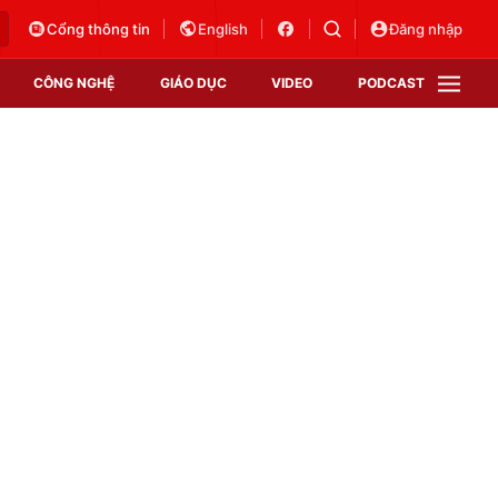
Cổng thông tin
English
Đăng nhập
CÔNG NGHỆ
GIÁO DỤC
VIDEO
PODCAST
VTV Money
VTV Thể thao
VTV Sức khoẻ
Bất động sản
Thị trường 24h
Tấm lòng Việt
Vươn mình bằng AI
VTV4
VTV8
VTV9
Lịch phát sóng
Giao lưu trực tuyến
Sự kiện