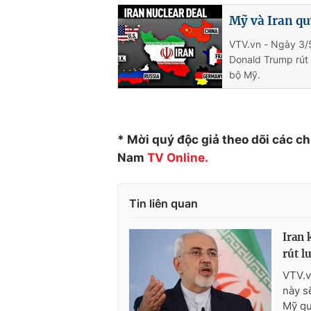
Mỹ và Iran q
VTV.vn - Ngày 3/5
Donald Trump rút 
bộ Mỹ.
* Mời quý độc giả theo dõi các c
Nam
TV Online.
Tin liên quan
Iran 
rút lu
VTV.vn
này s
Mỹ qu