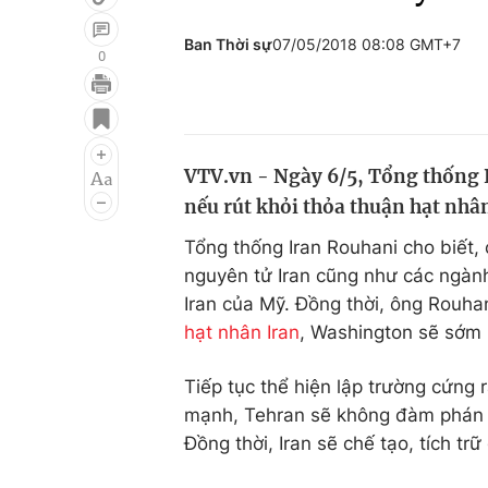
Ban Thời sự
07/05/2018 08:08 GMT+7
0
Giải trí
Đời sống
Điện ảnh
Du lịch
VTV.vn - Ngày 6/5, Tổng thống I
Âm nhạc
Làm đẹp
nếu rút khỏi thỏa thuận hạt nhân
Sao
Chất lượng cuộc sốn
Tổng thống Iran Rouhani cho biết, c
nguyên tử Iran cũng như các ngành
Iran của Mỹ. Đồng thời, ông Rouh
hạt nhân Iran
, Washington sẽ sớm n
Tiếp tục thể hiện lập trường cứng
mạnh, Tehran sẽ không đàm phán với
Đồng thời, Iran sẽ chế tạo, tích trữ 