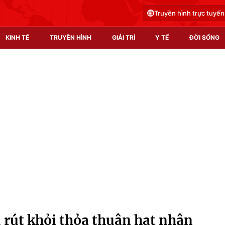
Truyền hình trực tuyến
KINH TẾ
TRUYỀN HÌNH
GIẢI TRÍ
Y TẾ
ĐỜI SỐNG
Pháp luật
Y tế
Truyền hình
Multimedia
Phim VTV
Video
Hậu trường
Shorts video
Nhân vật
Podcast
Khán giả
EMagazine
Giải sao mai
Photo
 rút khỏi thỏa thuận hạt nhân
Infographic