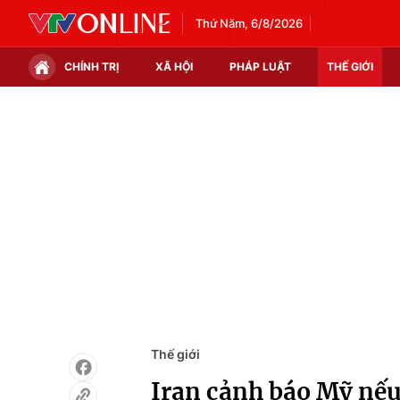
Thứ Năm, 6/8/2026
CHÍNH TRỊ
XÃ HỘI
PHÁP LUẬT
THẾ GIỚI
Chính trị
Xã hội
Thế giới
Kinh tế
Tin tức
Tài chính
Thế giới đó đây
Thị trường
Câu chuyện quốc tế
Góc doanh nghiệp
Dữ liệu và đời sống
Thế giới
Iran cảnh báo Mỹ nếu