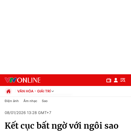
VĂN HÓA - GIẢI TRÍ
Chính trị
Điện ảnh
Âm nhạc
Sao
Xã hội
08/01/2026 13:28 GMT+7
Pháp luật
Chuyên mục
Kinh tế
Kết cục bất ngờ với ngôi sao
Thể thao