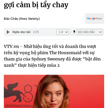
Chính trị
gợi cảm bị tẩy chay
Truyền hình
Văn hóa - Giải trí
Xã hội
Y tế
Bảo Châu (theo Variety)
Đời sống
Pháp luật
Công nghệ
Nghe đọc bài
2:25
Giáo dục
Y tế
VTV.vn - Nhờ hiệu ứng tốt và doanh thu vượt
trên kỳ vọng bộ phim The Housemaid với sự
Thế giới
tham gia của Sydney Sweeney đã được "bật đèn
xanh" thực hiện tiếp mùa 2
Tin tức
Kinh tế
Thế giới đó đây
Tài chính
Dữ liệu và đời sống
Câu chuyện quốc tế
Thị trường
Truyền hình
Góc doanh nghiệp