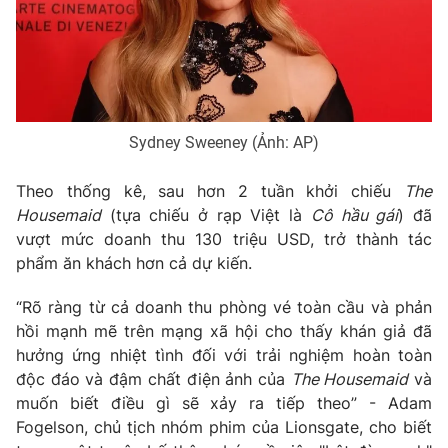
Phim VTV
Giải trí
Hậu trường
Điện ảnh
Đời sống
Nhân vật
Âm nhạc
Du lịch
Khán giả
Giáo dục
Sydney Sweeney (Ảnh: AP)
Sao
Làm đẹp
Giải sao mai
Tuyển sinh
Theo thống kê, sau hơn 2 tuần khởi chiếu
The
Công nghệ
Chất lượng cuộc sống
Housemaid
(tựa chiếu ở rạp Việt là
Cô hầu gái
) đã
Học trực tuyến
Hitech Công nghệ tương lai
vượt mức doanh thu 130 triệu USD, trở thành tác
Giao lưu trực tuyến
phẩm ăn khách hơn cả dự kiến.
Sản phẩm
“Rõ ràng từ cả doanh thu phòng vé toàn cầu và phản
Lịch phát sóng
Thị trường
hồi mạnh mẽ trên mạng xã hội cho thấy khán giả đã
hưởng ứng nhiệt tình đối với trải nghiệm hoàn toàn
Tư vấn
độc đáo và đậm chất điện ảnh của
The Housemaid
và
Chuyên mục khác
muốn biết điều gì sẽ xảy ra tiếp theo” - Adam
Emagazine
Podcast
Fogelson, chủ tịch nhóm phim của Lionsgate, cho biết