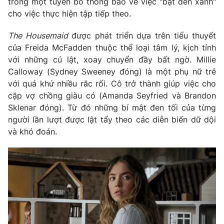
trong một tuyên bố thông báo về việc "bật đèn xanh"
cho việc thực hiện tập tiếp theo.
Photo
Infographic
The Housemaid
được phát triển dựa trên tiểu thuyết
Video
Shorts video
của Freida McFadden thuộc thể loại tâm lý, kịch tính
với những cú lật, xoay chuyển đầy bất ngờ. Millie
Calloway (Sydney Sweeney đóng) là một phụ nữ trẻ
VTV Money
VTV Thể thao
với quá khứ nhiều rắc rối. Cô trở thành giúp việc cho
cặp vợ chồng giàu có (Amanda Seyfried và Brandon
VTV Sức khoẻ
Bất động sản
Sklenar đóng). Từ đó những bí mật đen tối của từng
người lần lượt được lật tẩy theo các diễn biến dữ dội
và khó đoán.
Thị trường 24h
Tấm lòng Việt
VTV4
Vươn mình bằng AI
VTV9
VTV8
Liên hệ tòa soạn
English