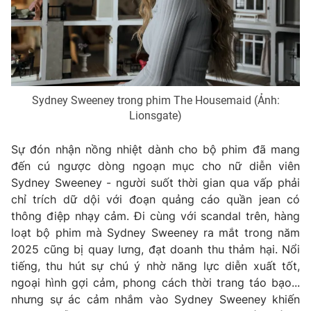
THỜI BÁO VTV
Sydney Sweeney trong phim The Housemaid (Ảnh:
Lionsgate)
Theo dõi báo trên
Sự đón nhận nồng nhiệt dành cho bộ phim đã mang
đến cú ngược dòng ngoạn mục cho nữ diễn viên
Cơ quan chủ quản:
Đài Truyền hình Việt Nam
Sydney Sweeney - người suốt thời gian qua vấp phải
Cơ quan báo chí:
Thời báo VTV
chỉ trích dữ dội với đoạn quảng cáo quần jean có
Giấy phép hoạt động báo in và báo điện tử số 483/GP-BTTTT
thông điệp nhạy cảm. Đi cùng với scandal trên, hàng
cấp ngày 29/12/2023
loạt bộ phim mà Sydney Sweeney ra mắt trong năm
Tổng Biên tập:
Vũ Thanh Thủy
2025 cũng bị quay lưng, đạt doanh thu thảm hại. Nổi
tiếng, thu hút sự chú ý nhờ năng lực diễn xuất tốt,
Phó Tổng Biên tập:
Nguyễn Thị Mỹ Hạnh, Phạm Quốc Thắng,
Nguyễn Trọng Ninh
ngoại hình gợi cảm, phong cách thời trang táo bạo...
nhưng sự ác cảm nhắm vào Sydney Sweeney khiến
Tổng đài VTV:
024.38 355 931 - 024.38 355 932