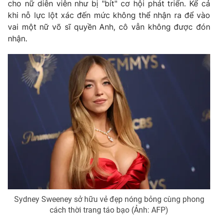
cho nữ diễn viên như bị "bít" cơ hội phát triển. Kể cả
Ðiện thoại Thời báo VTV:
024.66 897 897
khi nỗ lực lột xác đến mức không thể nhận ra để vào
Email:
toasoan@vtv.vn
vai một nữ võ sĩ quyền Anh, cô vẫn không được đón
Liên hệ quảng cáo:
024-7300.7108
nhận.
® Cấm sao chép dưới mọi hình thức nếu không có sự chấp
thuận bằng văn bản. Ghi rõ nguồn VTV.vn khi phát hành lại
thông tin từ website này.
Sydney Sweeney sở hữu vẻ đẹp nóng bỏng cùng phong
cách thời trang táo bạo (Ảnh: AFP)