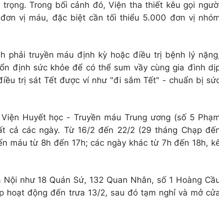
trọng. Trong bối cảnh đó, Viện tha thiết kêu gọi ngườ
đơn vị máu, đặc biệt cần tối thiểu 5.000 đơn vị nhó
h phải truyền máu định kỳ hoặc điều trị bệnh lý nặng
ổn định sức khỏe để có thể sum vầy cùng gia đình dị
điều trị sát Tết được ví như "đi sắm Tết" - chuẩn bị sứ
i Viện Huyết học - Truyền máu Trung ương (số 5 Phạ
ất cả các ngày. Từ 16/2 đến 22/2 (29 tháng Chạp đế
iến máu từ 8h đến 17h; các ngày khác từ 7h đến 18h, k
à Nội như 18 Quán Sứ, 132 Quan Nhân, số 1 Hoàng Cầ
p hoạt động đến trưa 13/2, sau đó tạm nghỉ và mở cử