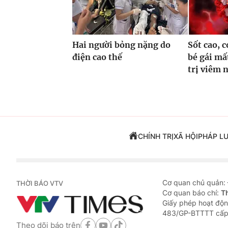
Hai người bỏng nặng do
Sốt cao, c
điện cao thế
bé gái mấ
trị viêm 
CHÍNH TRỊ
XÃ HỘI
PHÁP L
Cơ quan chủ quản:
THỜI BÁO VTV
Cơ quan báo chí:
T
Giấy phép hoạt độn
483/GP-BTTTT cấp
Theo dõi báo trên