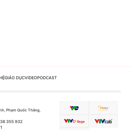
HỆ
GIÁO DỤC
VIDEO
PODCAST
nh, Phạm Quốc Thắng,
.38 355 932
71