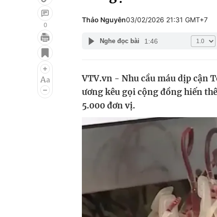
Thảo Nguyên
03/02/2026 21:31 GMT+7
0
1:46
Nghe đọc bài
Giải trí
Đời sống
Điện ảnh
Du lịch
VTV.vn - Nhu cầu máu dịp cận T
Âm nhạc
Làm đẹp
ương kêu gọi cộng đồng hiến thê
Sao
Chất lượng cuộc sốn
5.000 đơn vị.