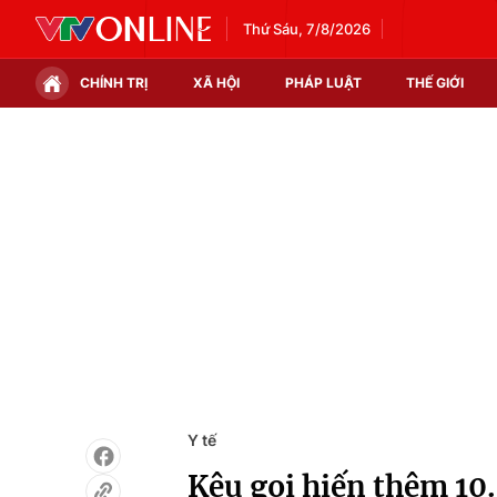
Thứ Sáu, 7/8/2026
CHÍNH TRỊ
XÃ HỘI
PHÁP LUẬT
THẾ GIỚI
Chính trị
Xã hội
Thế giới
Kinh tế
Tin tức
Tài chính
Thế giới đó đây
Thị trường
Câu chuyện quốc tế
Góc doanh nghiệp
Dữ liệu và đời sống
Y tế
Kêu gọi hiến thêm 10