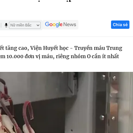
Góc ảnh
Chia sẻ
Giáo dục
Công nghệ
Tuyển sinh
Hitech Công ng
ết tăng cao, Viện Huyết học - Truyền máu Trung
Học trực tuyến
Sản phẩm
m 10.000 đơn vị máu, riêng nhóm O cần ít nhất
g
Thị trường
Tư vấn