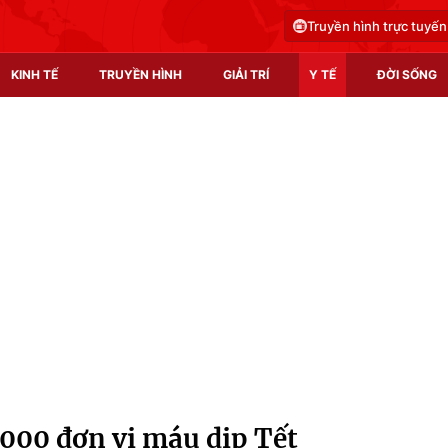
Truyền hình trực tuyến
KINH TẾ
TRUYỀN HÌNH
GIẢI TRÍ
Y TẾ
ĐỜI SỐNG
Pháp luật
Y tế
Truyền hình
Multimedia
Phim VTV
Video
Hậu trường
Shorts video
Nhân vật
Podcast
Khán giả
EMagazine
Giải sao mai
Photo
.000 đơn vị máu dịp Tết
Infographic