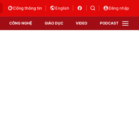
Cổng thông tin
English
Đăng nhập
CÔNG NGHỆ
GIÁO DỤC
VIDEO
PODCAST
VTV Money
VTV Thể thao
VTV Sức khoẻ
Bất động sản
Thị trường 24h
Tấm lòng Việt
Vươn mình bằng AI
VTV4
VTV8
VTV9
Lịch phát sóng
Giao lưu trực tuyến
Sự kiện