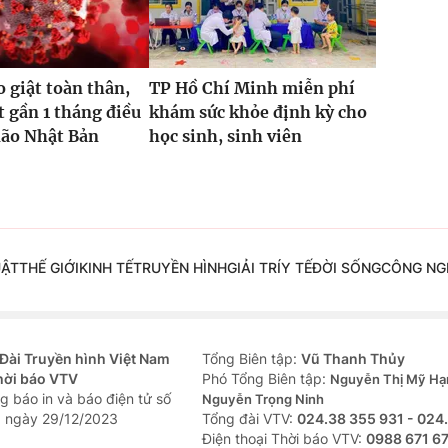
o giật toàn thân,
TP Hồ Chí Minh miễn phí
t gần 1 tháng điều
khám sức khỏe định kỳ cho
não Nhật Bản
học sinh, sinh viên
UẬT
THẾ GIỚI
KINH TẾ
TRUYỀN HÌNH
GIẢI TRÍ
Y TẾ
ĐỜI SỐNG
CÔNG NG
Đài Truyền hình Việt Nam
Tổng Biên tập:
Vũ Thanh Thủy
hời báo VTV
Phó Tổng Biên tập:
Nguyễn Thị Mỹ Hạ
g báo in và báo điện tử số
Nguyễn Trọng Ninh
 ngày 29/12/2023
Tổng đài VTV:
024.38 355 931 - 024
Ðiện thoại Thời báo VTV:
0988 671 6