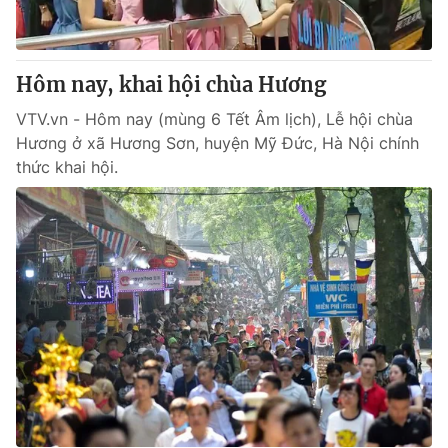
® Cấm sao chép dưới mọi hình thức nếu không có sự chấp
thuận bằng văn bản. Ghi rõ nguồn VTV.vn khi phát hành lại
Hôm nay, khai hội chùa Hương
thông tin từ website này.
VTV.vn - Hôm nay (mùng 6 Tết Âm lịch), Lễ hội chùa
Hương ở xã Hương Sơn, huyện Mỹ Đức, Hà Nội chính
thức khai hội.