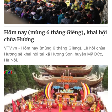
Giao lưu trực tuyến
Sản phẩm
Lịch phát sóng
Thị trường
Tư vấn
Hôm nay (mùng 6 tháng Giêng), khai hội
Chuyên mục khác
chùa Hương
Emagazine
Podcast
VTV.vn - Hôm nay (mùng 6 tháng Giêng), Lễ hội chùa
Hương sẽ khai hội tại xã Hương Sơn, huyện Mỹ Đức,
Photo
Infographic
Hà Nội.
Video
Shorts video
VTV Money
VTV Thể thao
VTV Sức khoẻ
Bất động sản