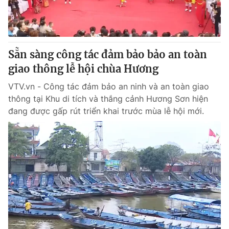
Thị trường 24h
Tấm lòng Việt
VTV4
Vươn mình bằng AI
Sẵn sàng công tác đảm bảo bảo an toàn
VTV9
VTV8
giao thông lễ hội chùa Hương
VTV.vn - Công tác đảm bảo an ninh và an toàn giao
Liên hệ tòa soạn
English
thông tại Khu di tích và thắng cảnh Hương Sơn hiện
đang được gấp rút triển khai trước mùa lễ hội mới.
THỜI BÁO VTV
Theo dõi báo trên
Cơ quan chủ quản:
Đài Truyền hình Việt Nam
Cơ quan báo chí:
Thời báo VTV