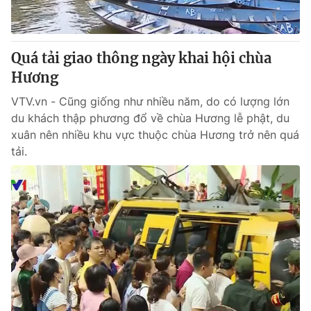
Giấy phép hoạt động báo in và báo điện tử số 483/GP-BTTTT
cấp ngày 29/12/2023
Tổng Biên tập:
Vũ Thanh Thủy
Quá tải giao thông ngày khai hội chùa
Phó Tổng Biên tập:
Nguyễn Thị Mỹ Hạnh, Phạm Quốc Thắng,
Hương
Nguyễn Trọng Ninh
Tổng đài VTV:
024.38 355 931 - 024.38 355 932
VTV.vn - Cũng giống như nhiều năm, do có lượng lớn
Ðiện thoại Thời báo VTV:
024.66 897 897
du khách thập phương đổ về chùa Hương lễ phật, du
xuân nên nhiều khu vực thuộc chùa Hương trở nên quá
Email:
toasoan@vtv.vn
tải.
Liên hệ quảng cáo:
024-7300.7108