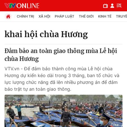
CHÍNH TRỊ
XÃ HỘI
PHÁP LUẬT
THẾ GIỚI
KINH TẾ
TRUYỀ
khai hội chùa Hương
Chuyên mục
Đảm bảo an toàn giao thông mùa Lễ hội
Chính trị
chùa Hương
VTV.vn - Để đảm bảo thành công mùa Lễ hội chùa
Xã hội
Hương dự kiến kéo dài trong 3 tháng, ban tổ chức và
lực lượng chức năng đã lên nhiều phương án để đảm
bảo trật tự an toàn giao thông.
Pháp luật
Y tế
Thế giới