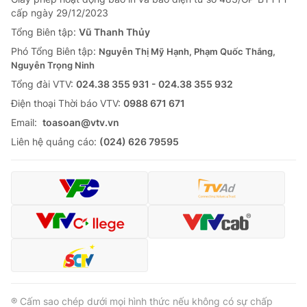
Giao lưu trực tuyến
cấp ngày 29/12/2023
Sản phẩm
Tổng Biên tập:
Vũ Thanh Thủy
Lịch phát sóng
Thị trường
Phó Tổng Biên tập:
Nguyễn Thị Mỹ Hạnh, Phạm Quốc Thắng,
Nguyễn Trọng Ninh
Tư vấn
Tổng đài VTV:
024.38 355 931 - 024.38 355 932
Chuyên mục khác
Ðiện thoại Thời báo VTV:
0988 671 671
Emagazine
Podcast
Email:
toasoan@vtv.vn
Liên hệ quảng cáo:
(024) 626 79595
Photo
Infographic
Video
Shorts video
VTV Money
VTV Thể thao
VTV Sức khoẻ
Bất động sản
® Cấm sao chép dưới mọi hình thức nếu không có sự chấp