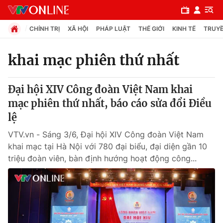
CHÍNH TRỊ
XÃ HỘI
PHÁP LUẬT
THẾ GIỚI
KINH TẾ
TRUYỀ
khai mạc phiên thứ nhất
Chuyên mục
Đại hội XIV Công đoàn Việt Nam khai
Chính trị
mạc phiên thứ nhất, báo cáo sửa đổi Điều
lệ
Xã hội
VTV.vn - Sáng 3/6, Đại hội XIV Công đoàn Việt Nam
khai mạc tại Hà Nội với 780 đại biểu, đại diện gần 10
Pháp luật
triệu đoàn viên, bàn định hướng hoạt động công...
Y tế
Thế giới