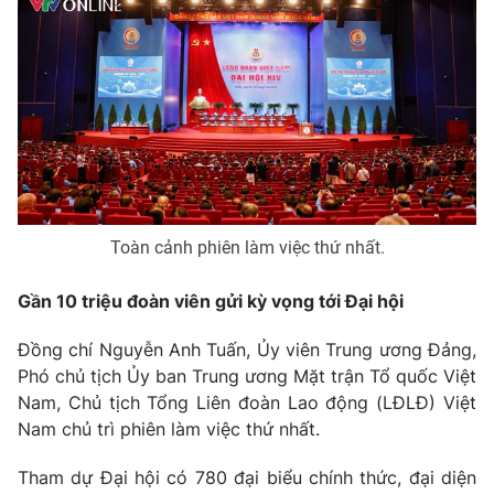
Phim VTV
Giải trí
Hậu trường
Điện ảnh
Đời sống
Nhân vật
Âm nhạc
Du lịch
Khán giả
Giáo dục
Sao
Làm đẹp
Giải sao mai
Tuyển sinh
Công nghệ
Chất lượng cuộc sống
Học trực tuyến
Toàn cảnh phiên làm việc thứ nhất.
Hitech Công nghệ tương lai
Giao lưu trực tuyến
Gần 10 triệu đoàn viên gửi kỳ vọng tới Đại hội
Sản phẩm
Lịch phát sóng
Thị trường
Đồng chí Nguyễn Anh Tuấn, Ủy viên Trung ương Đảng,
Phó chủ tịch Ủy ban Trung ương Mặt trận Tổ quốc Việt
Tư vấn
Nam, Chủ tịch Tổng Liên đoàn Lao động (LĐLĐ) Việt
Chuyên mục khác
Nam chủ trì phiên làm việc thứ nhất.
Emagazine
Podcast
Tham dự Đại hội có 780 đại biểu chính thức, đại diện