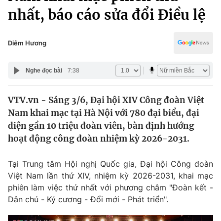
Chính trị
nhất, báo cáo sửa đổi Điều lệ
Truyền hình
Văn hóa - Giải trí
Xã hội
Y tế
Diễm Hương
Đời sống
Pháp luật
Công nghệ
Nghe đọc bài
7:38
Giáo dục
Y tế
VTV.vn - Sáng 3/6, Đại hội XIV Công đoàn Việt
Nam khai mạc tại Hà Nội với 780 đại biểu, đại
Thế giới
diện gần 10 triệu đoàn viên, bàn định hướng
Tin tức
hoạt động công đoàn nhiệm kỳ 2026-2031.
Kinh tế
Thế giới đó đây
Tại Trung tâm Hội nghị Quốc gia, Đại hội Công đoàn
Tài chính
Dữ liệu và đời sống
Việt Nam lần thứ XIV, nhiệm kỳ 2026-2031, khai mạc
Câu chuyện quốc tế
Thị trường
phiên làm việc thứ nhất với phương châm "Đoàn kết -
Dân chủ - Kỷ cương - Đổi mới - Phát triển".
Truyền hình
Góc doanh nghiệp