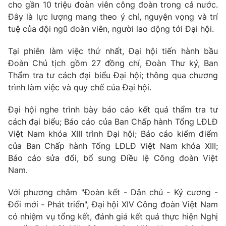
cho gần 10 triệu đoàn viên công đoàn trong cả nước.
Photo
Infographic
Đây là lực lượng mang theo ý chí, nguyện vọng và trí
tuệ của đội ngũ đoàn viên, người lao động tới Đại hội.
Video
Shorts video
Tại phiên làm việc thứ nhất, Đại hội tiến hành bầu
Đoàn Chủ tịch gồm 27 đồng chí, Đoàn Thư ký, Ban
VTV Money
VTV Thể thao
Thẩm tra tư cách đại biểu Đại hội; thông qua chương
trình làm việc và quy chế của Đại hội.
VTV Sức khoẻ
Bất động sản
Đại hội nghe trình bày báo cáo kết quả thẩm tra tư
cách đại biểu; Báo cáo của Ban Chấp hành Tổng LĐLĐ
Thị trường 24h
Tấm lòng Việt
Việt Nam khóa XIII trình Đại hội; Báo cáo kiểm điểm
của Ban Chấp hành Tổng LĐLĐ Việt Nam khóa XIII;
Báo cáo sửa đổi, bổ sung Điều lệ Công đoàn Việt
VTV4
Vươn mình bằng AI
Nam.
VTV9
VTV8
Với phương châm "Đoàn kết - Dân chủ - Kỷ cương -
Đổi mới - Phát triển", Đại hội XIV Công đoàn Việt Nam
có nhiệm vụ tổng kết, đánh giá kết quả thực hiện Nghị
Liên hệ tòa soạn
English