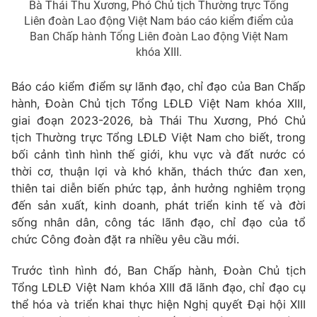
Email:
toasoan@vtv.vn
Bà Thái Thu Xương, Phó Chủ tịch Thường trực Tổng
Liên đoàn Lao động Việt Nam báo cáo kiểm điểm của
Liên hệ quảng cáo:
024-7300.7108
Ban Chấp hành Tổng Liên đoàn Lao động Việt Nam
khóa XIII.
Báo cáo kiểm điểm sự lãnh đạo, chỉ đạo của Ban Chấp
hành, Đoàn Chủ tịch Tổng LĐLĐ Việt Nam khóa XIII,
giai đoạn 2023-2026, bà Thái Thu Xương, Phó Chủ
tịch Thường trực Tổng LĐLĐ Việt Nam cho biết, trong
bối cảnh tình hình thế giới, khu vực và đất nước có
thời cơ, thuận lợi và khó khăn, thách thức đan xen,
thiên tai diễn biến phức tạp, ảnh hưởng nghiêm trọng
đến sản xuất, kinh doanh, phát triển kinh tế và đời
® Cấm sao chép dưới mọi hình thức nếu không có sự chấp
sống nhân dân, công tác lãnh đạo, chỉ đạo của tổ
thuận bằng văn bản. Ghi rõ nguồn VTV.vn khi phát hành lại
chức Công đoàn đặt ra nhiều yêu cầu mới.
thông tin từ website này.
Trước tình hình đó, Ban Chấp hành, Đoàn Chủ tịch
Tổng LĐLĐ Việt Nam khóa XIII đã lãnh đạo, chỉ đạo cụ
thể hóa và triển khai thực hiện Nghị quyết Đại hội XIII