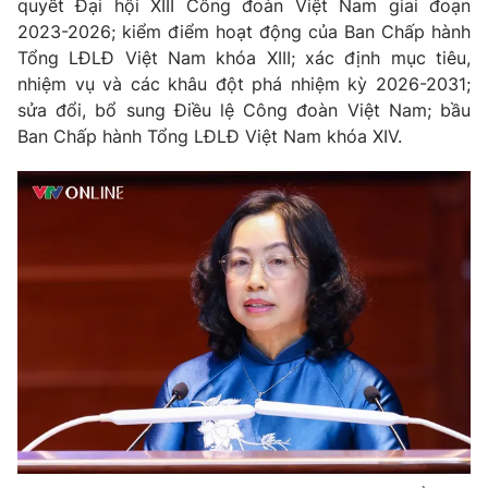
quyết Đại hội XIII Công đoàn Việt Nam giai đoạn
2023-2026; kiểm điểm hoạt động của Ban Chấp hành
Tổng LĐLĐ Việt Nam khóa XIII; xác định mục tiêu,
nhiệm vụ và các khâu đột phá nhiệm kỳ 2026-2031;
THỜI BÁO VTV
sửa đổi, bổ sung Điều lệ Công đoàn Việt Nam; bầu
Ban Chấp hành Tổng LĐLĐ Việt Nam khóa XIV.
Theo dõi báo trên
Cơ quan chủ quản:
Đài Truyền hình Việt Nam
Cơ quan báo chí:
Thời báo VTV
Giấy phép hoạt động báo in và báo điện tử số 483/GP-BTTTT
cấp ngày 29/12/2023
Tổng Biên tập:
Vũ Thanh Thủy
Phó Tổng Biên tập:
Nguyễn Thị Mỹ Hạnh, Phạm Quốc Thắng,
Nguyễn Trọng Ninh
Tổng đài VTV:
024.38 355 931 - 024.38 355 932
Ðiện thoại Thời báo VTV:
024.66 897 897