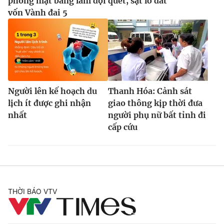
phóng mặt bằng làm đội
quét, sạt lở đất
vốn Vành đai 5
Người lên kế hoạch du
Thanh Hóa: Cảnh sát
lịch ít được ghi nhận
giao thông kịp thời đưa
nhất
người phụ nữ bất tỉnh đi
cấp cứu
THỜI BÁO VTV