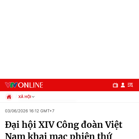
XÃ HỘI
Chính trị
03/06/2026 16:12 GMT+7
Xã hội
Đại hội XIV Công đoàn Việt
Pháp luật
Chuyên mục
Kinh tế
Nam khai mạc phiên thứ
Thể thao