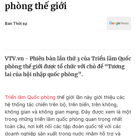
Chính trị
phòng thế giới
Truyền hình
Văn hóa - Giải trí
Xã hội
Y tế
Ban Thời sự
Đời sống
Pháp luật
Công nghệ
Giáo dục
Y tế
VTV.vn - Phiên bản lần thứ 3 của Triển lãm Quốc
phòng thế giới được tổ chức với chủ đề “Tương
Thế giới
lai của hội nhập quốc phòng”.
Tin tức
Kinh tế
Thế giới đó đây
Triển lãm Quốc phòng
thế giới lần này giới thiệu các
Tài chính
hệ thống tác chiến trên bộ, trên biển, trên không,
Dữ liệu và đời sống
Câu chuyện quốc tế
không gian và không gian mạng. Đây được xem là một
Thị trường
trong những triển lãm quốc phòng quan trọng nhất
Truyền hình
toàn cầu, nơi kết nối các tập đoàn quốc tế với các
Góc doanh nghiệp
doanh nghiệp sản xuất trong nước nhằm hỗ trợ và