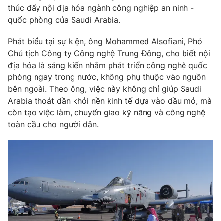
Phim VTV
thúc đẩy nội địa hóa ngành công nghiệp an ninh -
Giải trí
quốc phòng của Saudi Arabia.
Hậu trường
Điện ảnh
Đời sống
Phát biểu tại sự kiện, ông Mohammed Alsofiani, Phó
Nhân vật
Âm nhạc
Chủ tịch Công ty Công nghệ Trung Đông, cho biết nội
Du lịch
Khán giả
địa hóa là sáng kiến nhằm phát triển công nghệ quốc
Giáo dục
Sao
phòng ngay trong nước, không phụ thuộc vào nguồn
Làm đẹp
Giải sao mai
Tuyển sinh
bên ngoài. Theo ông, việc này không chỉ giúp Saudi
Công nghệ
Chất lượng cuộc sống
Arabia thoát dần khỏi nền kinh tế dựa vào dầu mỏ, mà
Học trực tuyến
còn tạo việc làm, chuyển giao kỹ năng và công nghệ
Hitech Công nghệ tương lai
toàn cầu cho người dân.
Giao lưu trực tuyến
Sản phẩm
Lịch phát sóng
Thị trường
Tư vấn
Chuyên mục khác
Emagazine
Podcast