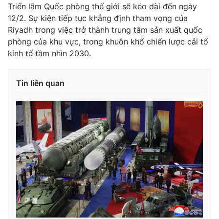
Triển lãm Quốc phòng thế giới sẽ kéo dài đến ngày
12/2
. Sự kiện tiếp tục khẳng định tham vọng của
Riyadh trong việc trở thành trung tâm sản xuất quốc
phòng của khu vực, trong khuôn khổ chiến lược cải tổ
THỜI BÁO VTV
kinh tế tầm nhìn
2030
.
Tin liên quan
Theo dõi báo trên
Cơ quan chủ quản:
Đài Truyền hình Việt Nam
Cơ quan báo chí:
Thời báo VTV
Giấy phép hoạt động báo in và báo điện tử số 483/GP-BTTTT
cấp ngày 29/12/2023
Tổng Biên tập:
Vũ Thanh Thủy
Phó Tổng Biên tập:
Nguyễn Thị Mỹ Hạnh, Phạm Quốc Thắng,
Nguyễn Trọng Ninh
Tổng đài VTV:
024.38 355 931 - 024.38 355 932