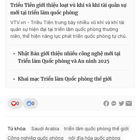
Ðiện thoại Thời báo VTV:
024.66 897 897
Triều Tiên giới thiệu loạt vũ khí và khí tài quân sự
Email:
toasoan@vtv.vn
mới tại triển lãm quốc phòng
Liên hệ quảng cáo:
024-7300.7108
VTV.vn - Triều Tiên trưng bày nhiều vũ khí và khí tài
quân sự hiện đại tại triển lãm quốc phòng thường
niên, thể hiện năng lực phát triển quốc phòng tự chủ.
Nhật Bản giới thiệu nhiều công nghệ mới tại
Triển lãm Quốc phòng và An ninh 2025
Khai mạc Triển lãm Quốc phòng thế giới
0
0
® Cấm sao chép dưới mọi hình thức nếu không có sự chấp
thuận bằng văn bản. Ghi rõ nguồn VTV.vn khi phát hành lại
thông tin từ website này.
Từ khóa:
Saudi Arabia
triển lãm quốc phòng thế giới
Công nghiệp quốc phòng
nội địa hóa quốc phòng