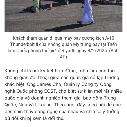
Photo
Infographic
Video
Shorts video
Khách tham quan đi qua máy bay cường kích A-10
VTV Money
VTV Thể thao
Thunderbolt II của Không quân Mỹ trưng bày tại Triển
lãm Quốc phòng thế giới ở Riyadh ngày 8/2/2026. (Ảnh:
AP)
VTV Sức khoẻ
Bất động sản
Không chỉ là nơi ký kết hợp đồng, triển lãm còn tạo
Thị trường 24h
Tấm lòng Việt
không gian đối thoại giữa các quốc gia có lập trường
khác biệt. Ông James Cho, Quản lý Công ty Công
nghệ Quốc phòng EOST, cho biết sự kiện mời rất nhiều
VTV4
Vươn mình bằng AI
quốc gia và doanh nghiệp tham gia, bao gồm Trung
Quốc, Nga và Ukraine. Theo ông, đây là cơ hội để các
VTV9
VTV8
bên nhìn thấy công nghệ của nhau và chia sẻ ý tưởng,
dù đôi khi bị xem là đối thủ.
Liên hệ tòa soạn
English