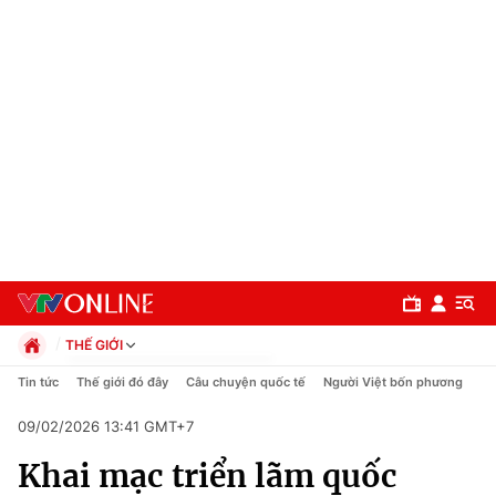
THẾ GIỚI
Chính trị
Tin tức
Thế giới đó đây
Câu chuyện quốc tế
Người Việt bốn phương
Xã hội
09/02/2026 13:41 GMT+7
Pháp luật
Chuyên mục
Kinh tế
Khai mạc triển lãm quốc
Thể thao