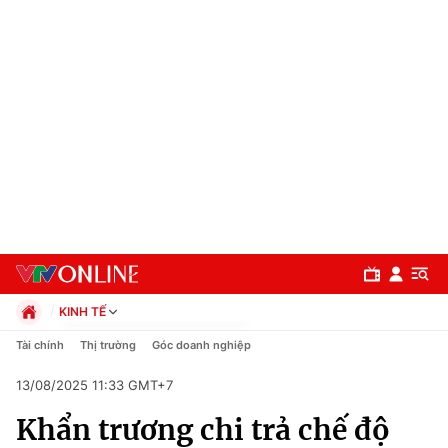
KINH TẾ
Chính trị
Tài chính
Thị trường
Góc doanh nghiệp
Xã hội
13/08/2025 11:33 GMT+7
Pháp luật
Chuyên mục
Kinh tế
Khẩn trương chi trả chế độ
Thể thao