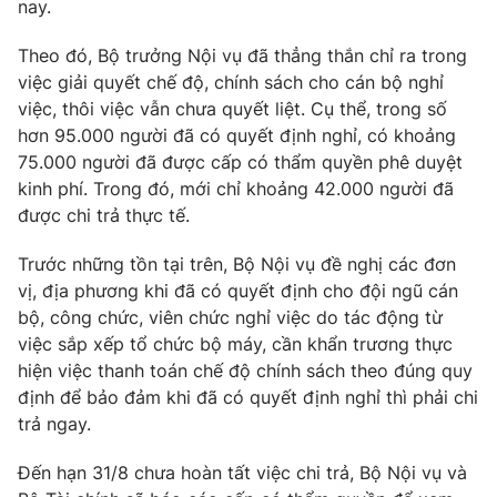
Phim VTV
nay.
Giải trí
Hậu trường
Theo đó, Bộ trưởng Nội vụ đã thẳng thắn chỉ ra trong
Điện ảnh
việc giải quyết chế độ, chính sách cho cán bộ nghỉ
Đời sống
Nhân vật
việc, thôi việc vẫn chưa quyết liệt. Cụ thể, trong số
Âm nhạc
Du lịch
hơn 95.000 người đã có quyết định nghỉ, có khoảng
Khán giả
Giáo dục
Sao
75.000 người đã được cấp có thẩm quyền phê duyệt
Làm đẹp
Giải sao mai
kinh phí. Trong đó, mới chỉ khoảng 42.000 người đã
Tuyển sinh
được chi trả thực tế.
Công nghệ
Chất lượng cuộc sống
Học trực tuyến
Hitech Công nghệ tương lai
Trước những tồn tại trên, Bộ Nội vụ đề nghị các đơn
Giao lưu trực tuyến
vị, địa phương khi đã có quyết định cho đội ngũ cán
Sản phẩm
bộ, công chức, viên chức nghỉ việc do tác động từ
việc sắp xếp tổ chức bộ máy, cần khẩn trương thực
Lịch phát sóng
Thị trường
hiện việc thanh toán chế độ chính sách theo đúng quy
Tư vấn
định để bảo đảm khi đã có quyết định nghỉ thì phải chi
trả ngay.
Chuyên mục khác
Emagazine
Podcast
Đến hạn 31/8 chưa hoàn tất việc chi trả, Bộ Nội vụ và