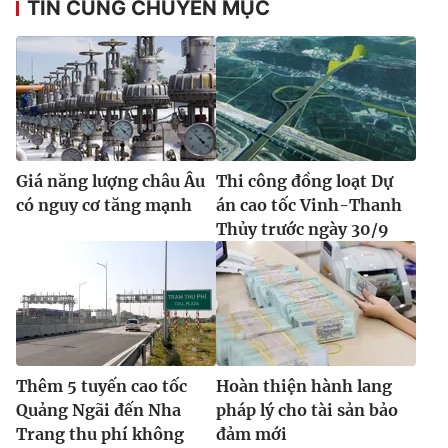
TIN CÙNG CHUYÊN MỤC
Ðiện thoại Thời báo VTV:
024.66 897 897
Email:
toasoan@vtv.vn
Liên hệ quảng cáo:
024-7300.7108
Giá năng lượng châu Âu
Thi công đồng loạt Dự
có nguy cơ tăng mạnh
án cao tốc Vinh-Thanh
Thủy trước ngày 30/9
® Cấm sao chép dưới mọi hình thức nếu không có sự chấp
thuận bằng văn bản. Ghi rõ nguồn VTV.vn khi phát hành lại
Thêm 5 tuyến cao tốc
Hoàn thiện hành lang
thông tin từ website này.
Quảng Ngãi đến Nha
pháp lý cho tài sản bảo
Trang thu phí không
đảm mới