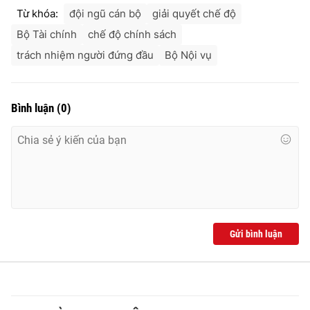
Từ khóa:
đội ngũ cán bộ
giải quyết chế độ
Bộ Tài chính
chế độ chính sách
trách nhiệm người đứng đầu
Bộ Nội vụ
THỜI BÁO VTV
Bình luận
(
0
)
Theo dõi báo trên
Cơ quan chủ quản:
Đài Truyền hình Việt Nam
Cơ quan báo chí:
Thời báo VTV
Giấy phép hoạt động báo in và báo điện tử số 483/GP-BTTTT
cấp ngày 29/12/2023
Gửi bình luận
Tổng Biên tập:
Vũ Thanh Thủy
Phó Tổng Biên tập:
Nguyễn Thị Mỹ Hạnh, Phạm Quốc Thắng,
Nguyễn Trọng Ninh
Tổng đài VTV:
024.38 355 931 - 024.38 355 932