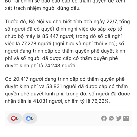
Bộ Tài chính sẽ báo cáo cấp có thẩm quyền để xem
xét trách nhiệm người đứng đầu.
Photo
Infographic
Trước đó, Bộ Nội vụ cho biết tính đến ngày 22/7, tổng
Video
Shorts video
số người đã có quyết định nghỉ việc do sắp xếp tổ
chức bộ máy là 85.447 người; trong đó số đã nghỉ
việc là 77.278 người (nghỉ hưu và nghỉ thôi việc); số
VTV Money
VTV Thể thao
người đang trình cấp có thẩm quyền phê duyệt kinh
phí và số người đã được cấp có thẩm quyền phê
VTV Sức khoẻ
Bất động sản
duyệt kinh phí là 74.248 người.
Có 20.417 người đang trình cấp có thẩm quyền phê
Thị trường 24h
Tấm lòng Việt
duyệt kinh phí và 53.831 người đã được cấp có thẩm
quyền phê duyệt kinh phí, trong đó, số người đã được
VTV4
Vươn mình bằng AI
nhận tiền là 41.031 người, chiếm tỷ lệ 76,22%.
VTV9
VTV8
0
0
Liên hệ tòa soạn
English