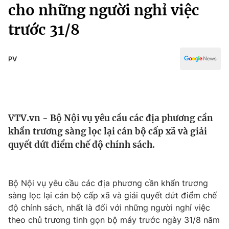
Chính trị
cho những người nghỉ việc
Truyền hình
trước 31/8
Văn hóa - Giải trí
Xã hội
Y tế
Đời sống
PV
Pháp luật
Công nghệ
Giáo dục
Y tế
VTV.vn - Bộ Nội vụ yêu cầu các địa phương cần
Thế giới
khẩn trương sàng lọc lại cán bộ cấp xã và giải
Tin tức
quyết dứt điểm chế độ chính sách.
Kinh tế
Thế giới đó đây
Tài chính
Dữ liệu và đời sống
Bộ Nội vụ yêu cầu các địa phương cần khẩn trương
Câu chuyện quốc tế
Thị trường
sàng lọc lại cán bộ cấp xã và giải quyết dứt điểm chế
độ chính sách, nhất là đối với những người nghỉ việc
Truyền hình
Góc doanh nghiệp
theo chủ trương tinh gọn bộ máy trước ngày 31/8 năm