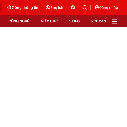
Cổng thông tin
English
Đăng nhập
CÔNG NGHỆ
GIÁO DỤC
VIDEO
PODCAST
VTV Money
VTV Thể thao
VTV Sức khoẻ
Bất động sản
Thị trường 24h
Tấm lòng Việt
Vươn mình bằng AI
VTV4
VTV8
VTV9
Lịch phát sóng
Giao lưu trực tuyến
Sự kiện