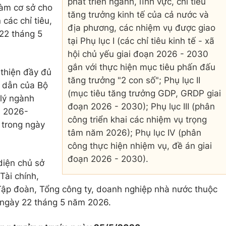
phát triển ngành, lĩnh vực, chỉ tiêu
làm cơ sở cho
tăng trưởng kinh tế của cả nước và
các chỉ tiêu,
địa phương, các nhiệm vụ được giao
22 tháng 5
tại Phụ lục I (các chỉ tiêu kinh tế - xã
hội chủ yếu giai đoạn 2026 - 2030
gắn với thực hiện mục tiêu phấn đấu
thiện đầy đủ
tăng trưởng "2 con số"; Phụ lục II
g dẫn của Bộ
(mục tiêu tăng trưởng GDP, GRDP giai
 lý ngành
đoạn 2026 - 2030); Phụ lục III (phân
m 2026-
công triển khai các nhiệm vụ trọng
 trong ngày
tâm năm 2026); Phụ lục IV (phân
công thực hiện nhiệm vụ, đề án giai
đoạn 2026 - 2030).
diện chủ sở
Tài chính,
 Tập đoàn, Tổng công ty, doanh nghiệp nhà nước thuộc
g ngày 22 tháng 5 năm 2026.