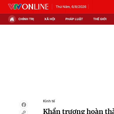
Thứ Năm, 6/8/2026
CHÍNH TRỊ
XÃ HỘI
PHÁP LUẬT
THẾ GIỚI
Chính trị
Xã hội
Thế giới
Kinh tế
Tin tức
Tài chính
Thế giới đó đây
Thị trường
Câu chuyện quốc tế
Góc doanh nghiệp
Dữ liệu và đời sống
Kinh tế
Khẩn trương hoàn thà