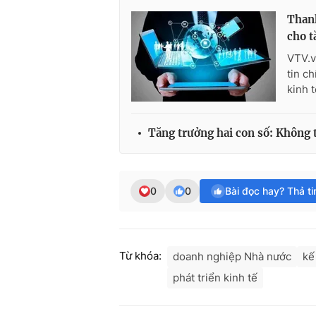
Thanh
cho t
VTV.v
tin c
kinh t
Tăng trưởng hai con số: Không 
0
0
Bài đọc hay? Thả t
Từ khóa:
doanh nghiệp Nhà nước
kế
phát triển kinh tế