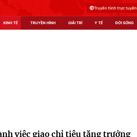
Truyền hình trực tuyến
KINH TẾ
TRUYỀN HÌNH
GIẢI TRÍ
Y TẾ
ĐỜI SỐNG
Pháp luật
Y tế
Truyền hình
Multimedia
Phim VTV
Video
Hậu trường
Shorts video
Nhân vật
Podcast
Khán giả
EMagazine
Giải sao mai
Photo
nh việc giao chỉ tiêu tăng trưởng
Infographic