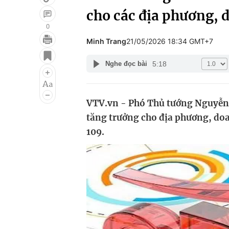
cho các địa phương, 
0
Minh Trang
21/05/2026 18:34 GMT+7
Giải trí
Đời sống
5:18
Nghe đọc bài
Điện ảnh
Du lịch
Âm nhạc
Làm đẹp
VTV.vn - Phó Thủ tướng Nguyễn 
Sao
Chất lượng cuộc sốn
tăng trưởng cho địa phương, doa
109.