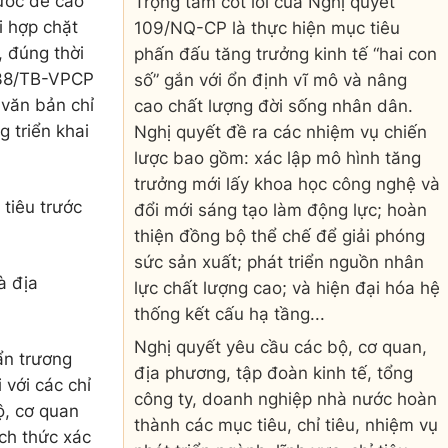
ước đề cao
Trọng tâm cốt lõi của Nghị quyết
i hợp chặt
109/NQ-CP là thực hiện mục tiêu
, đúng thời
phấn đấu tăng trưởng kinh tế “hai con
238/TB-VPCP
số” gắn với ổn định vĩ mô và nâng
văn bản chỉ
cao chất lượng đời sống nhân dân.
g triển khai
Nghị quyết đề ra các nhiệm vụ chiến
lược bao gồm: xác lập mô hình tăng
trưởng mới lấy khoa học công nghệ và
tiêu trước
đổi mới sáng tạo làm động lực; hoàn
thiện đồng bộ thể chế để giải phóng
sức sản xuất; phát triển nguồn nhân
à địa
lực chất lượng cao; và hiện đại hóa hệ
thống kết cấu hạ tầng...
Nghị quyết yêu cầu các
bộ, cơ quan,
ẩn trương
địa phương, tập đoàn kinh tế, tổng
với các chỉ
công ty, doanh nghiệp nhà nước hoàn
ộ, cơ quan
thành các mục tiêu, chỉ tiêu, nhiệm vụ
ch thức xác