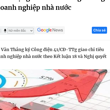
doanh nghiệp nhà nước
Góc ảnh
Giáo dục
Công nghệ
Chia sẻ
Tuyển sinh
Hitech Công ng
Học trực tuyến
Sản phẩm
Văn Thắng ký Công điện 41/CĐ-TTg giao chỉ tiêu
g
Thị trường
nh nghiệp nhà nước theo Kết luận 18 và Nghị quyết
Tư vấn