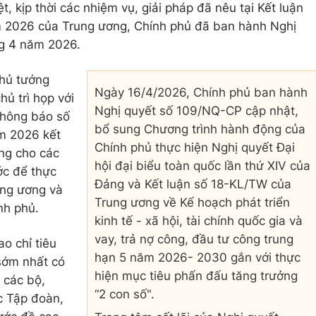
ệt, kịp thời các nhiệm vụ, giải pháp đã nêu tại Kết luận
 2026 của Trung ương, Chính phủ đã ban hành Nghị
g 4 năm 2026.
hủ tướng
Ngày 16/4/2026,
Chính phủ ban hành
ủ trì họp với
Nghị quyết số 109/NQ-CP cập nhật,
Thông báo số
bổ sung Chương trình hành động của
m 2026 kết
Chính phủ thực hiện Nghị quyết Đại
ởng cho các
hội đại biểu toàn quốc lần thứ XIV của
ớc để thực
Đảng và Kết luận số 18-KL/TW của
ung ương và
Trung ương về Kế hoạch phát triển
nh phủ.
kinh tế - xã hội, tài chính quốc gia và
vay, trả nợ công, đầu tư công trung
o chỉ tiêu
hạn 5 năm 2026- 2030 gắn với thực
 sớm nhất có
hiện mục tiêu phấn đấu tăng trưởng
 các bộ,
“2 con số".
c Tập đoàn,