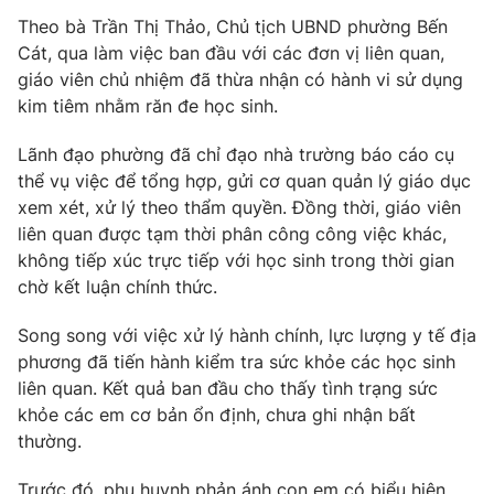
Phim VTV
Giải trí
Theo bà Trần Thị Thảo, Chủ tịch UBND phường Bến
Hậu trường
Cát, qua làm việc ban đầu với các đơn vị liên quan,
Điện ảnh
giáo viên chủ nhiệm đã thừa nhận có hành vi sử dụng
Đời sống
Nhân vật
kim tiêm nhằm răn đe học sinh.
Âm nhạc
Du lịch
Khán giả
Giáo dục
Lãnh đạo phường đã chỉ đạo nhà trường báo cáo cụ
Sao
Làm đẹp
thể vụ việc để tổng hợp, gửi cơ quan quản lý giáo dục
Giải sao mai
Tuyển sinh
xem xét, xử lý theo thẩm quyền. Đồng thời, giáo viên
Công nghệ
Chất lượng cuộc sống
liên quan được tạm thời phân công công việc khác,
Học trực tuyến
không tiếp xúc trực tiếp với học sinh trong thời gian
Hitech Công nghệ tương lai
Giao lưu trực tuyến
chờ kết luận chính thức.
Sản phẩm
Song song với việc xử lý hành chính, lực lượng y tế địa
Lịch phát sóng
Thị trường
phương đã tiến hành kiểm tra sức khỏe các học sinh
liên quan. Kết quả ban đầu cho thấy tình trạng sức
Tư vấn
khỏe các em cơ bản ổn định, chưa ghi nhận bất
Chuyên mục khác
thường.
Emagazine
Podcast
Trước đó, phụ huynh phản ánh con em có biểu hiện