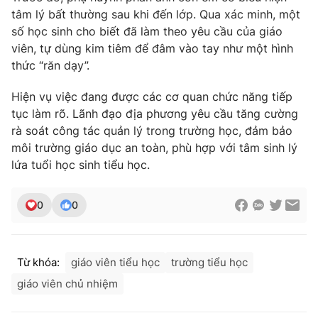
tâm lý bất thường sau khi đến lớp. Qua xác minh, một
Photo
Infographic
số học sinh cho biết đã làm theo yêu cầu của giáo
viên, tự dùng kim tiêm để đâm vào tay như một hình
Video
Shorts video
thức “răn dạy”.
Hiện vụ việc đang được các cơ quan chức năng tiếp
VTV Money
VTV Thể thao
tục làm rõ. Lãnh đạo địa phương yêu cầu tăng cường
rà soát công tác quản lý trong trường học, đảm bảo
VTV Sức khoẻ
Bất động sản
môi trường giáo dục an toàn, phù hợp với tâm sinh lý
lứa tuổi học sinh tiểu học.
Thị trường 24h
Tấm lòng Việt
0
0
VTV4
Vươn mình bằng AI
Từ khóa:
giáo viên tiểu học
trường tiểu học
VTV9
VTV8
giáo viên chủ nhiệm
Liên hệ tòa soạn
English