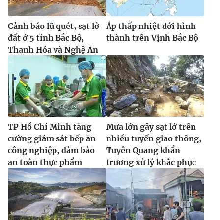
Ðiện thoại Thời báo VTV:
024.66 897 897
Email:
toasoan@vtv.vn
Cảnh báo lũ quét, sạt lở
Áp thấp nhiệt đới hình
Liên hệ quảng cáo:
024-7300.7108
đất ở 5 tỉnh Bắc Bộ,
thành trên Vịnh Bắc Bộ
Thanh Hóa và Nghệ An
TP Hồ Chí Minh tăng
Mưa lớn gây sạt lở trên
cường giám sát bếp ăn
nhiều tuyến giao thông,
công nghiệp, đảm bảo
Tuyên Quang khẩn
an toàn thực phẩm
trương xử lý khắc phục
® Cấm sao chép dưới mọi hình thức nếu không có sự chấp
thuận bằng văn bản. Ghi rõ nguồn VTV.vn khi phát hành lại
thông tin từ website này.