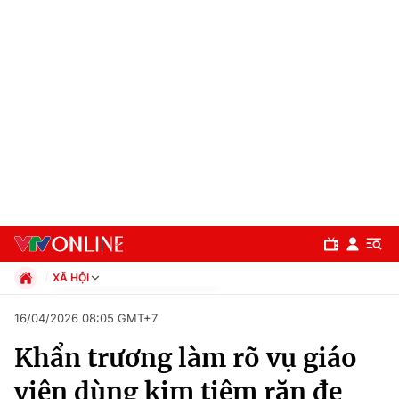
XÃ HỘI
Chính trị
16/04/2026 08:05 GMT+7
Xã hội
Khẩn trương làm rõ vụ giáo
Pháp luật
Chuyên mục
Kinh tế
viên dùng kim tiêm răn đe
Thể thao