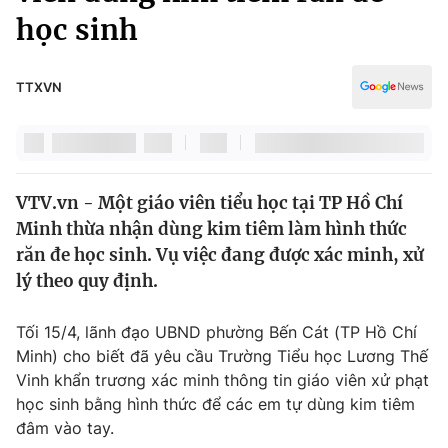
Chính trị
học sinh
Truyền hình
Văn hóa - Giải trí
Xã hội
Y tế
TTXVN
Đời sống
Pháp luật
Công nghệ
Giáo dục
Y tế
VTV.vn - Một giáo viên tiểu học tại TP Hồ Chí
Minh thừa nhận dùng kim tiêm làm hình thức
Thế giới
răn đe học sinh. Vụ việc đang được xác minh, xử
Tin tức
lý theo quy định.
Kinh tế
Thế giới đó đây
Tối 15/4, lãnh đạo UBND phường Bến Cát (TP Hồ Chí
Tài chính
Dữ liệu và đời sống
Minh) cho biết đã yêu cầu Trường Tiểu học Lương Thế
Câu chuyện quốc tế
Thị trường
Vinh khẩn trương xác minh thông tin giáo viên xử phạt
học sinh bằng hình thức để các em tự dùng kim tiêm
Truyền hình
Góc doanh nghiệp
đâm vào tay.