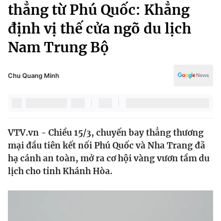
Chính trị
thẳng từ Phú Quốc: Khẳng
Truyền hình
định vị thế cửa ngõ du lịch
Văn hóa - Giải trí
Xã hội
Y tế
Nam Trung Bộ
Đời sống
Pháp luật
Công nghệ
Giáo dục
Chu Quang Minh
Y tế
Thế giới
VTV.vn - Chiều 15/3, chuyến bay thẳng thương
Tin tức
mại đầu tiên kết nối Phú Quốc và Nha Trang đã
Kinh tế
Thế giới đó đây
hạ cánh an toàn, mở ra cơ hội vàng vươn tầm du
Tài chính
lịch cho tỉnh Khánh Hòa.
Dữ liệu và đời sống
Câu chuyện quốc tế
Thị trường
Truyền hình
Góc doanh nghiệp