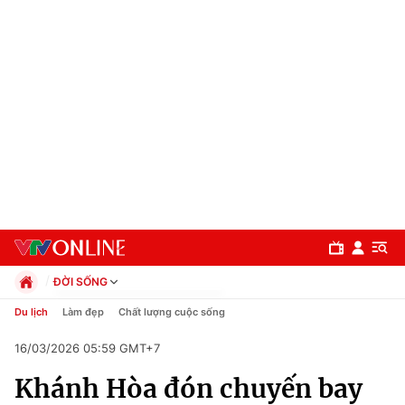
ĐỜI SỐNG
Chính trị
Du lịch
Làm đẹp
Chất lượng cuộc sống
Xã hội
16/03/2026 05:59 GMT+7
Pháp luật
Chuyên mục
Kinh tế
Khánh Hòa đón chuyến bay
Thể thao