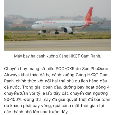
Phim VTV
Giải trí
Hậu trường
Điện ảnh
Đời sống
Nhân vật
Âm nhạc
Du lịch
Khán giả
Giáo dục
Sao
Làm đẹp
Giải sao mai
Tuyển sinh
Công nghệ
Chất lượng cuộc sống
Máy bay hạ cánh xuống Cảng HKQT Cam Ranh.
Học trực tuyến
Hitech Công nghệ tương lai
Giao lưu trực tuyến
Chuyến bay mang số hiệu PQC-CXR do Sun PhuQuoc
Sản phẩm
Airways khai thác đã hạ cánh xuống Cảng HKQT Cam
Lịch phát sóng
Ranh, chính thức kết nối hai thủ phủ du lịch hàng đầu
Thị trường
cả nước. Trong giai đoạn đầu, đường bay hoạt động 4
Tư vấn
chuyến/tuần với tỷ lệ lấp đầy các chuyến đạt ngưỡng
Chuyên mục khác
90-100%. Động thái này đã giải quyết triệt để bài toán
du khách phải bay vòng, quá cảnh mất thời gian tại
Emagazine
Podcast
các thành phố lớn như trước đây.