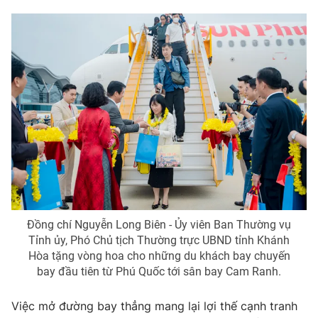
Photo
Infographic
Video
Shorts video
VTV Money
VTV Thể thao
VTV Sức khoẻ
Bất động sản
Thị trường 24h
Tấm lòng Việt
Đồng chí Nguyễn Long Biên - Ủy viên Ban Thường vụ
VTV4
Vươn mình bằng AI
Tỉnh ủy, Phó Chủ tịch Thường trực UBND tỉnh Khánh
Hòa tặng vòng hoa cho những du khách bay chuyến
VTV9
VTV8
bay đầu tiên từ Phú Quốc tới sân bay Cam Ranh.
Việc mở đường bay thẳng mang lại lợi thế cạnh tranh
Liên hệ tòa soạn
English