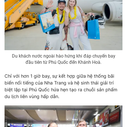
Ðiện thoại Thời báo VTV:
024.66 897 897
Email:
toasoan@vtv.vn
Liên hệ quảng cáo:
024-7300.7108
Du khách nước ngoài hào hứng khi đáp chuyến bay
đầu tiên từ Phú Quốc đến Khánh Hoà.
Chỉ với hơn 1 giờ bay, sự kết hợp giữa hệ thống bãi
biển nổi tiếng của Nha Trang và hệ sinh thái giải trí
biệt lập tại Phú Quốc hứa hẹn tạo ra chuỗi sản phẩm
du lịch liên vùng hấp dẫn.
® Cấm sao chép dưới mọi hình thức nếu không có sự chấp
thuận bằng văn bản. Ghi rõ nguồn VTV.vn khi phát hành lại
thông tin từ website này.