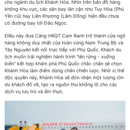
cho ngành du lịch Khánh Hòa. Nhìn trên bản đồ hàng
không khu vực, các sân bay lân cận như Tuy Hòa (Phú
Yên cũ) hay Liên Khương (Lâm Đồng) hiện đều chưa
có đường bay tới Đảo Ngọc.
THỜI BÁO VTV
Điều này đưa Cảng HKQT Cam Ranh trở thành cửa ngõ
hàng không duy nhất của toàn vùng Nam Trung Bộ và
Tây Nguyên kết nối trực tiếp với Phú Quốc. Khách du
Theo dõi báo trên
lịch muốn trải nghiệm hành trình "lên rừng - xuống
biển" kết hợp khám phá Phú Quốc chắc chắn sẽ chọn
Khánh Hòa làm điểm dừng chân chiến lược. Nhờ vị thế
Cơ quan chủ quản:
Đài Truyền hình Việt Nam
độc quyền này, Khánh Hòa sẽ đón nhận một lượng lớn
Cơ quan báo chí:
Thời báo VTV
du khách đổ về, tạo ra nguồn thu khổng lồ cho các
Giấy phép hoạt động báo in và báo điện tử số 483/GP-BTTTT
dịch vụ lưu trú và ẩm thực.
cấp ngày 29/12/2023
Tổng Biên tập:
Vũ Thanh Thủy
Phó Tổng Biên tập:
Nguyễn Thị Mỹ Hạnh, Phạm Quốc Thắng,
Nguyễn Trọng Ninh
Tổng đài VTV:
024.38 355 931 - 024.38 355 932