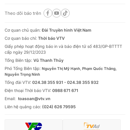
Theo dõi báo trên
Cơ quan chủ quản:
Đài Truyền hình Việt Nam
Cơ quan báo chí:
Thời báo VTV
Giấy phép hoạt động báo in và báo điện tử số 483/GP-BTTTT
cấp ngày 29/12/2023
Tổng Biên tập:
Vũ Thanh Thủy
Phó Tổng Biên tập:
Nguyễn Thị Mỹ Hạnh, Phạm Quốc Thắng,
Nguyễn Trọng Ninh
Tổng đài VTV:
024.38 355 931 - 024.38 355 932
Ðiện thoại Thời báo VTV:
0988 671 671
Email:
toasoan@vtv.vn
Liên hệ quảng cáo:
(024) 626 79595