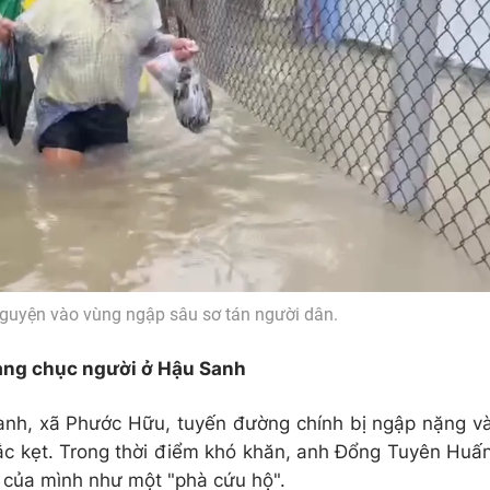
nguyện vào vùng ngập sâu sơ tán người dân.
àng chục người ở Hậu Sanh
anh, xã Phước Hữu, tuyến đường chính bị ngập nặng v
ắc kẹt. Trong thời điểm khó khăn, anh Đổng Tuyên Huấ
 của mình như một "phà cứu hộ".