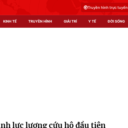
Truyền hình trực tuyến
KINH TẾ
TRUYỀN HÌNH
GIẢI TRÍ
Y TẾ
ĐỜI SỐNG
Pháp luật
Y tế
Truyền hình
Multimedia
Phim VTV
Video
Hậu trường
Shorts video
Nhân vật
Podcast
Khán giả
EMagazine
Giải sao mai
Photo
nh lực lượng cứu hộ đầu tiên
Infographic