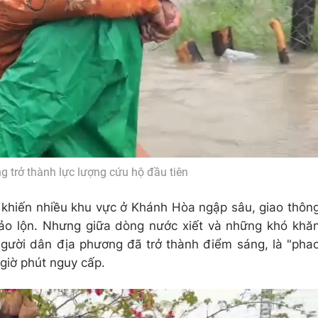
g trở thành lực lượng cứu hộ đầu tiên
khiến nhiều khu vực ở Khánh Hòa ngập sâu, giao thôn
đảo lộn. Nhưng giữa dòng nước xiết và những khó khă
 người dân địa phương đã trở thành điểm sáng, là "pha
giờ phút nguy cấp.