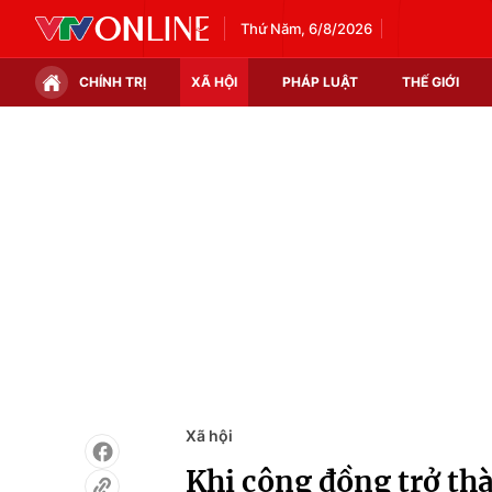
Thứ Năm, 6/8/2026
CHÍNH TRỊ
XÃ HỘI
PHÁP LUẬT
THẾ GIỚI
Chính trị
Xã hội
Thế giới
Kinh tế
Tin tức
Tài chính
Thế giới đó đây
Thị trường
Câu chuyện quốc tế
Góc doanh nghiệp
Dữ liệu và đời sống
Xã hội
Khi cộng đồng trở thà