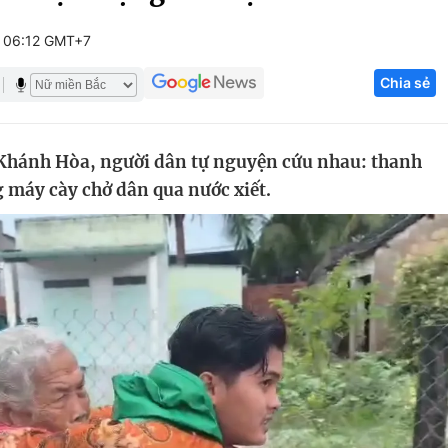
Góc ảnh
5 06:12 GMT+7
Chia sẻ
Giáo dục
Công nghệ
Tuyển sinh
Hitech Công ng
 Khánh Hòa, người dân tự nguyện cứu nhau: thanh
Học trực tuyến
Sản phẩm
 máy cày chở dân qua nước xiết.
g
Thị trường
Tư vấn