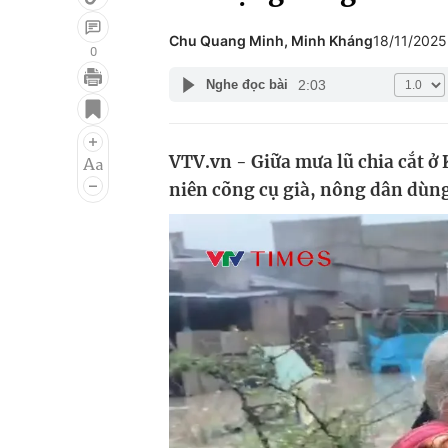
Chu Quang Minh, Minh Kháng
18/11/202
0
2:03
Nghe đọc bài
Giải trí
Đời sống
Điện ảnh
Du lịch
VTV.vn - Giữa mưa lũ chia cắt ở
Âm nhạc
Làm đẹp
niên cõng cụ già, nông dân dùng
Sao
Chất lượng cuộc sốn