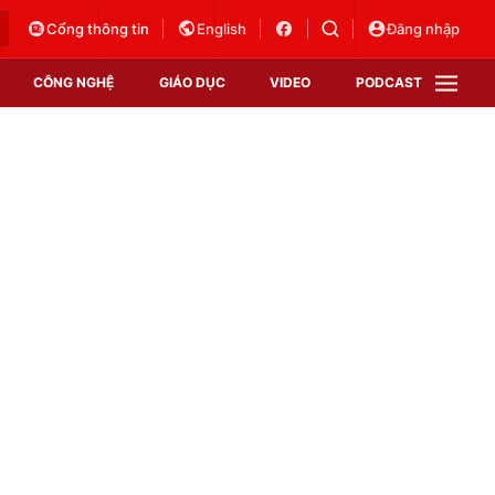
Cổng thông tin
English
Đăng nhập
CÔNG NGHỆ
GIÁO DỤC
VIDEO
PODCAST
VTV Money
VTV Thể thao
VTV Sức khoẻ
Bất động sản
Thị trường 24h
Tấm lòng Việt
Vươn mình bằng AI
VTV4
VTV8
VTV9
Lịch phát sóng
Giao lưu trực tuyến
Sự kiện