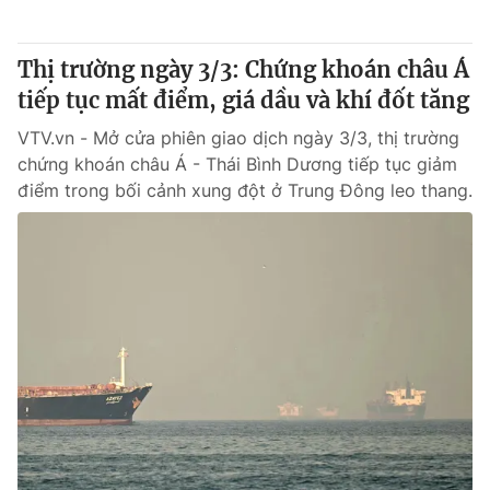
Giấy phép hoạt động báo in và báo điện tử số 483/GP-BTTTT
cấp ngày 29/12/2023
Thị trường ngày 3/3: Chứng khoán châu Á
Tổng Biên tập:
Vũ Thanh Thủy
tiếp tục mất điểm, giá dầu và khí đốt tăng
Phó Tổng Biên tập:
Nguyễn Thị Mỹ Hạnh, Phạm Quốc Thắng,
Nguyễn Trọng Ninh
VTV.vn - Mở cửa phiên giao dịch ngày 3/3, thị trường
Tổng đài VTV:
024.38 355 931 - 024.38 355 932
chứng khoán châu Á - Thái Bình Dương tiếp tục giảm
Ðiện thoại Thời báo VTV:
024.66 897 897
điểm trong bối cảnh xung đột ở Trung Đông leo thang.
Email:
toasoan@vtv.vn
Liên hệ quảng cáo:
024-7300.7108