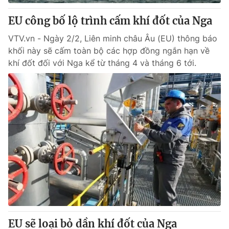
EU công bố lộ trình cấm khí đốt của Nga
® Cấm sao chép dưới mọi hình thức nếu không có sự chấp
VTV.vn - Ngày 2/2, Liên minh châu Âu (EU) thông báo
thuận bằng văn bản. Ghi rõ nguồn VTV.vn khi phát hành lại
thông tin từ website này.
khối này sẽ cấm toàn bộ các hợp đồng ngắn hạn về
khí đốt đối với Nga kể từ tháng 4 và tháng 6 tới.
EU sẽ loại bỏ dần khí đốt của Nga