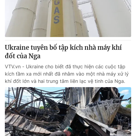
Tin tức
Kinh tế
Thế giới đó đây
Tài chính
Dữ liệu và đời sống
Câu chuyện quốc tế
Thị trường
Ukraine tuyên bố tập kích nhà máy khí
Truyền hình
Góc doanh nghiệp
đốt của Nga
Phim VTV
Giải trí
VTV.vn - Ukraine cho biết đã thực hiện các cuộc tập
Hậu trường
kích tầm xa mới nhất đã nhằm vào một nhà máy xử lý
Điện ảnh
khí đốt lớn và hai trung tâm liên lạc vệ tinh của Nga.
Đời sống
Nhân vật
Âm nhạc
Du lịch
Khán giả
Giáo dục
Sao
Làm đẹp
Giải sao mai
Tuyển sinh
Công nghệ
Chất lượng cuộc sống
Học trực tuyến
Hitech Công nghệ tương lai