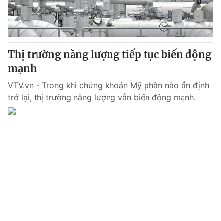
Thị trường 24h
Tấm lòng Việt
VTV4
Vươn mình bằng AI
Thị trường năng lượng tiếp tục biến động
VTV9
VTV8
mạnh
VTV.vn - Trong khi chứng khoán Mỹ phần nào ổn định
Liên hệ tòa soạn
English
trở lại, thị trường năng lượng vẫn biến động mạnh.
THỜI BÁO VTV
Theo dõi báo trên
Cơ quan chủ quản:
Đài Truyền hình Việt Nam
Cơ quan báo chí:
Thời báo VTV