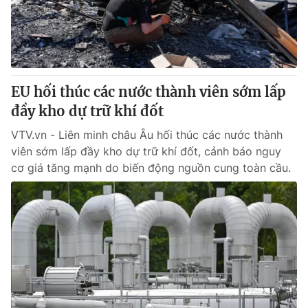
Giao lưu trực tuyến
Sản phẩm
Lịch phát sóng
Thị trường
Tư vấn
EU hối thúc các nước thành viên sớm lấp
Chuyên mục khác
đầy kho dự trữ khí đốt
Emagazine
Podcast
VTV.vn - Liên minh châu Âu hối thúc các nước thành
viên sớm lấp đầy kho dự trữ khí đốt, cảnh báo nguy
Photo
Infographic
cơ giá tăng mạnh do biến động nguồn cung toàn cầu.
Video
Shorts video
VTV Money
VTV Thể thao
VTV Sức khoẻ
Bất động sản