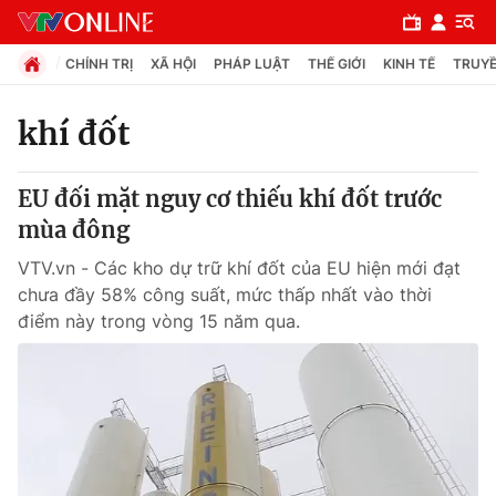
CHÍNH TRỊ
XÃ HỘI
PHÁP LUẬT
THẾ GIỚI
KINH TẾ
TRUYỀ
khí đốt
Chuyên mục
EU đối mặt nguy cơ thiếu khí đốt trước
Chính trị
mùa đông
VTV.vn - Các kho dự trữ khí đốt của EU hiện mới đạt
Xã hội
chưa đầy 58% công suất, mức thấp nhất vào thời
điểm này trong vòng 15 năm qua.
Pháp luật
Y tế
Thế giới