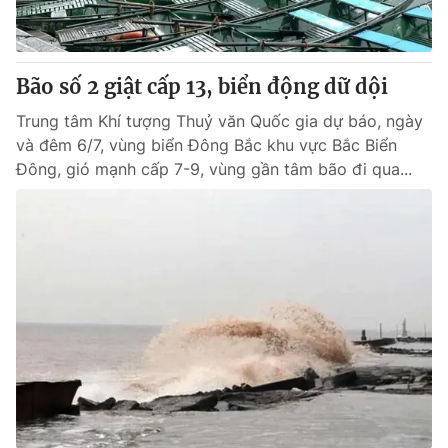
Thị trường 24h
Tấm lòng Việt
VTV4
Vươn mình bằng AI
Bão số 2 giật cấp 13, biển động dữ dội
Trung tâm Khí tượng Thuỷ văn Quốc gia dự báo, ngày
VTV9
VTV8
và đêm 6/7, vùng biển Đông Bắc khu vực Bắc Biển
Đông, gió mạnh cấp 7-9, vùng gần tâm bão đi qua...
Liên hệ tòa soạn
English
THỜI BÁO VTV
Theo dõi báo trên
Cơ quan chủ quản:
Đài Truyền hình Việt Nam
Cơ quan báo chí:
Thời báo VTV