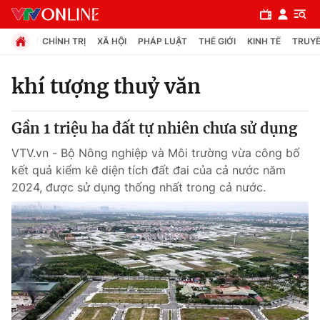
CHÍNH TRỊ
XÃ HỘI
PHÁP LUẬT
THẾ GIỚI
KINH TẾ
TRUYỀ
khí tượng thuỷ văn
Chuyên mục
Gần 1 triệu ha đất tự nhiên chưa sử dụng
Chính trị
VTV.vn - Bộ Nông nghiệp và Môi trường vừa công bố
kết quả kiểm kê diện tích đất đai của cả nước năm
Xã hội
2024, được sử dụng thống nhất trong cả nước.
Pháp luật
Y tế
Thế giới