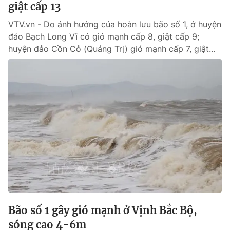
giật cấp 13
VTV.vn - Do ảnh hưởng của hoàn lưu bão số 1, ở huyện
® Cấm sao chép dưới mọi hình thức nếu không có sự chấp
đảo Bạch Long Vĩ có gió mạnh cấp 8, giật cấp 9;
thuận bằng văn bản. Ghi rõ nguồn VTV.vn khi phát hành lại
huyện đảo Cồn Cỏ (Quảng Trị) gió mạnh cấp 7, giật...
thông tin từ website này.
Bão số 1 gây gió mạnh ở Vịnh Bắc Bộ,
sóng cao 4-6m