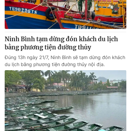
Giao lưu trực tuyến
Sản phẩm
Lịch phát sóng
Thị trường
Tư vấn
Ninh Bình tạm dừng đón khách du lịch
Chuyên mục khác
bằng phương tiện đường thủy
Emagazine
Podcast
Đúng 13h ngày 21/7, Ninh Bình sẽ tạm dừng đón khách
du lịch bằng phương tiện đường thủy nội địa.
Photo
Infographic
Video
Shorts video
VTV Money
VTV Thể thao
VTV Sức khoẻ
Bất động sản