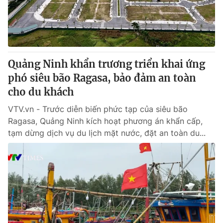
Tin tức
Kinh tế
Thế giới đó đây
Tài chính
Dữ liệu và đời sống
Câu chuyện quốc tế
Thị trường
Quảng Ninh khẩn trương triển khai ứng
phó siêu bão Ragasa, bảo đảm an toàn
Truyền hình
Góc doanh nghiệp
cho du khách
Phim VTV
Giải trí
VTV.vn - Trước diễn biến phức tạp của siêu bão
Hậu trường
Ragasa, Quảng Ninh kích hoạt phương án khẩn cấp,
Điện ảnh
tạm dừng dịch vụ du lịch mặt nước, đặt an toàn du...
Đời sống
Nhân vật
Âm nhạc
Du lịch
Khán giả
Giáo dục
Sao
Làm đẹp
Giải sao mai
Tuyển sinh
Công nghệ
Chất lượng cuộc sống
Học trực tuyến
Hitech Công nghệ tương lai