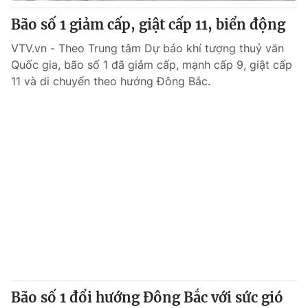
Giấy phép hoạt động báo in và báo điện tử số 483/GP-BTTTT
Bão số 1 giảm cấp, giật cấp 11, biển động
cấp ngày 29/12/2023
Tổng Biên tập:
Vũ Thanh Thủy
VTV.vn - Theo Trung tâm Dự báo khí tượng thuỷ văn
Phó Tổng Biên tập:
Quốc gia, bão số 1 đã giảm cấp, mạnh cấp 9, giật cấp
Nguyễn Thị Mỹ Hạnh, Phạm Quốc Thắng,
Nguyễn Trọng Ninh
11 và di chuyển theo hướng Đông Bắc.
Tổng đài VTV:
024.38 355 931 - 024.38 355 932
Ðiện thoại Thời báo VTV:
024.66 897 897
Email:
toasoan@vtv.vn
Liên hệ quảng cáo:
024-7300.7108
Bão số 1 đổi hướng Đông Bắc với sức gió