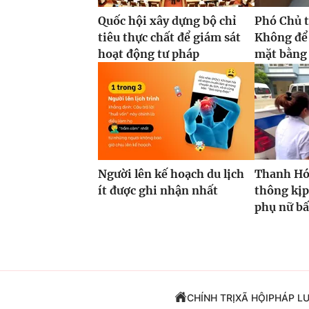
Quốc hội xây dựng bộ chỉ
Phó Chủ t
tiêu thực chất để giám sát
Không để
hoạt động tư pháp
mặt bằng 
Người lên kế hoạch du lịch
Thanh Hóa
ít được ghi nhận nhất
thông kịp
phụ nữ bấ
CHÍNH TRỊ
XÃ HỘI
PHÁP L