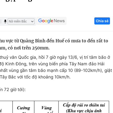
Góc ảnh
Chia sẻ
Giáo dục
Công nghệ
Tuyển sinh
Hitech Công ng
hu vực từ Quảng Bình đến Huế có mưa to đến rất to
Học trực tuyến
Sản phẩm
mm, có nơi trên 250mm.
g
Thị trường
uỷ văn Quốc gia, hồi 7 giờ ngày 13/6, vị trí tâm bão ở
Tư vấn
độ Kinh Đông, trên vùng biển phía Tây Nam đảo Hải
nhất vùng gần tâm bão mạnh cấp 10 (89-102km/h), giật
Tây Bắc với tốc độ khoảng 10km/h.
 72 giờ tới):