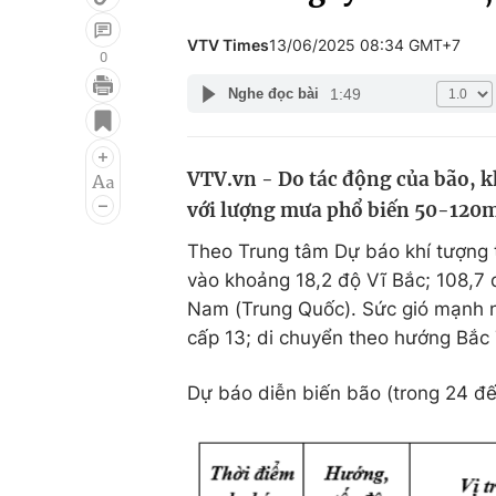
VTV Times
13/06/2025 08:34 GMT+7
0
1:49
Nghe đọc bài
Giải trí
Đời sống
Điện ảnh
Du lịch
VTV.vn - Do tác động của bão, k
Âm nhạc
Làm đẹp
với lượng mưa phổ biến 50-120
Sao
Chất lượng cuộc sốn
Theo Trung tâm Dự báo khí tượng th
vào khoảng 18,2 độ Vĩ Bắc; 108,7 
Nam (Trung Quốc). Sức gió mạnh 
cấp 13; di chuyển theo hướng Bắc 
Dự báo diễn biến bão (trong 24 đến