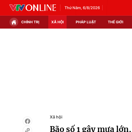
Thứ Năm, 6/8/2026
CHÍNH TRỊ
XÃ HỘI
PHÁP LUẬT
THẾ GIỚI
Chính trị
Xã hội
Thế giới
Kinh tế
Tin tức
Tài chính
Thế giới đó đây
Thị trường
Câu chuyện quốc tế
Góc doanh nghiệp
Dữ liệu và đời sống
Xã hội
Bão số 1 gây mưa lớn