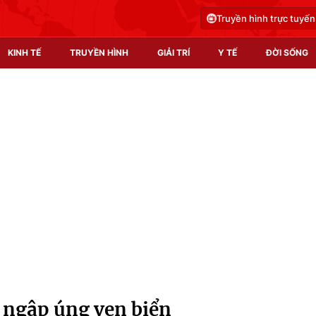
Truyền hình trực tuyến
KINH TẾ
TRUYỀN HÌNH
GIẢI TRÍ
Y TẾ
ĐỜI SỐNG
Pháp luật
Y tế
Truyền hình
Multimedia
Phim VTV
Video
Hậu trường
Shorts video
Nhân vật
Podcast
Khán giả
EMagazine
Giải sao mai
Photo
, ngập úng ven biển
Infographic