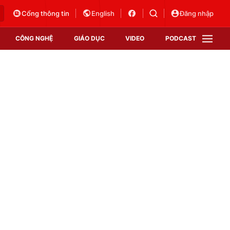
Cổng thông tin
English
Đăng nhập
CÔNG NGHỆ
GIÁO DỤC
VIDEO
PODCAST
VTV Money
VTV Thể thao
VTV Sức khoẻ
Bất động sản
Thị trường 24h
Tấm lòng Việt
Vươn mình bằng AI
VTV4
VTV8
VTV9
Lịch phát sóng
Giao lưu trực tuyến
Sự kiện