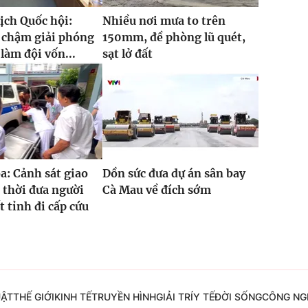
ịch Quốc hội:
Nhiều nơi mưa to trên
 chậm giải phóng
150mm, đề phòng lũ quét,
làm đội vốn...
sạt lở đất
: Cảnh sát giao
Dồn sức đưa dự án sân bay
 thời đưa người
Cà Mau về đích sớm
t tỉnh đi cấp cứu
UẬT
THẾ GIỚI
KINH TẾ
TRUYỀN HÌNH
GIẢI TRÍ
Y TẾ
ĐỜI SỐNG
CÔNG NG