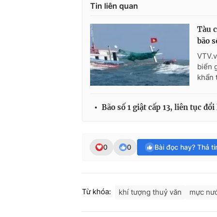
Tin liên quan
Tàu c
bão s
VTV.v
biển 
khẩn 
Bão số 1 giật cấp 13, liên tục đổ
0
0
Bài đọc hay? Thả t
Từ khóa:
khí tượng thuỷ văn
mực nướ