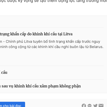
 vực được kỳ vọng sẽ tạo thêm động lực tăng trưởng mới
trạng khẩn cấp do khinh khí cầu tại Litva
n - Chính phủ Litva tuyên bố tình trạng khẩn cấp trước nguy
 ninh công cộng từ các khinh khí cầu nghi buôn lậu từ Belarus.
í cầu
ẩu sau vụ khinh khí cầu xâm phạm không phận
im cho bài đọc