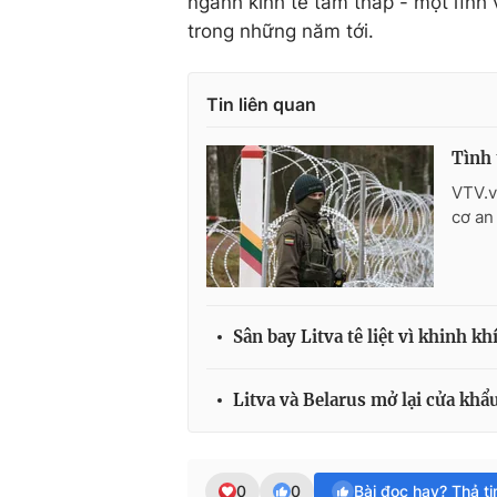
ngành kinh tế tầm thấp - một lĩnh
trong những năm tới.
Tin liên quan
Tình 
VTV.v
cơ an
Sân bay Litva tê liệt vì khinh kh
Litva và Belarus mở lại cửa kh
0
0
Bài đọc hay? Thả t