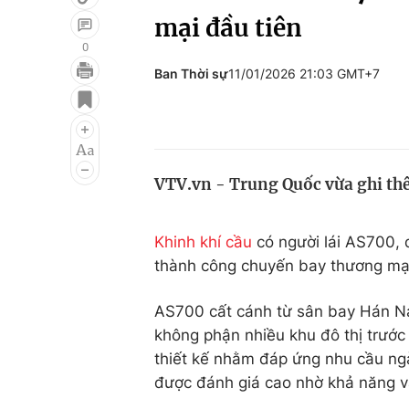
mại đầu tiên
0
Ban Thời sự
11/01/2026 21:03 GMT+7
Giải trí
Đời sống
Điện ảnh
Du lịch
Âm nhạc
Làm đẹp
VTV.vn - Trung Quốc vừa ghi th
Sao
Chất lượng cuộc sốn
Khinh khí cầu
có người lái AS700, 
thành công chuyến bay thương mại 
AS700 cất cánh từ sân bay Hán Na
không phận nhiều khu đô thị trước
thiết kế nhằm đáp ứng nhu cầu ngà
được đánh giá cao nhờ khả năng vậ