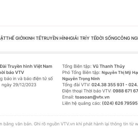
UẬT
THẾ GIỚI
KINH TẾ
TRUYỀN HÌNH
GIẢI TRÍ
Y TẾ
ĐỜI SỐNG
CÔNG NG
Đài Truyền hình Việt Nam
Tổng Biên tập:
Vũ Thanh Thủy
hời báo VTV
Phó Tổng Biên tập:
Nguyễn Thị Mỹ Hạ
g báo in và báo điện tử số
Nguyễn Trọng Ninh
 ngày 29/12/2023
Tổng đài VTV:
024.38 355 931 - 024
Ðiện thoại Thời báo VTV:
0988 671 6
Email:
toasoan@vtv.vn
Liên hệ quảng cáo:
(024) 626 79595
bằng văn bản. Ghi rõ nguồn VTV.vn khi phát hành lại thông tin từ w