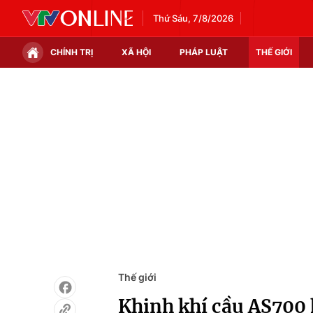
Thứ Sáu, 7/8/2026
CHÍNH TRỊ
XÃ HỘI
PHÁP LUẬT
THẾ GIỚI
Chính trị
Xã hội
Thế giới
Kinh tế
Tin tức
Tài chính
Thế giới đó đây
Thị trường
Câu chuyện quốc tế
Góc doanh nghiệp
Dữ liệu và đời sống
Thế giới
Khinh khí cầu AS700