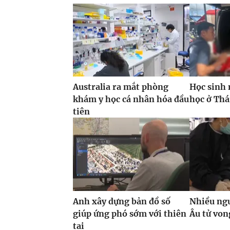
Australia ra mắt phòng
Học sinh 
khám y học cá nhân hóa đầu
học ở Thá
tiên
Anh xây dựng bản đồ số
Nhiều ngư
giúp ứng phó sớm với thiên
Âu tử von
tai