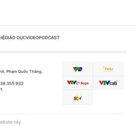
HỆ
GIÁO DỤC
VIDEO
PODCAST
nh, Phạm Quốc Thắng,
.38 355 932
71
ebsite này.