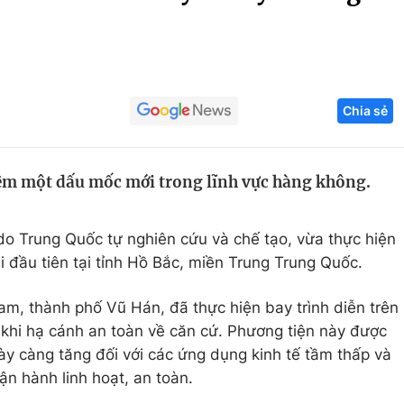
Góc ảnh
Giáo dục
Công nghệ
Chia sẻ
Tuyển sinh
Hitech Công ng
Học trực tuyến
Sản phẩm
êm một dấu mốc mới trong lĩnh vực hàng không.
g
Thị trường
Tư vấn
do Trung Quốc tự nghiên cứu và chế tạo, vừa thực hiện
đầu tiên tại tỉnh Hồ Bắc, miền Trung Trung Quốc.
m, thành phố Vũ Hán, đã thực hiện bay trình diễn trên
 khi hạ cánh an toàn về căn cứ. Phương tiện này được
y càng tăng đối với các ứng dụng kinh tế tầm thấp và
n hành linh hoạt, an toàn.