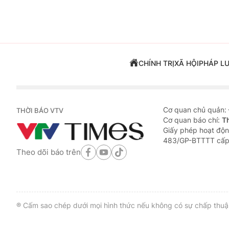
CHÍNH TRỊ
XÃ HỘI
PHÁP L
Cơ quan chủ quản:
THỜI BÁO VTV
Cơ quan báo chí:
T
Giấy phép hoạt độn
483/GP-BTTTT cấp
Theo dõi báo trên
® Cấm sao chép dưới mọi hình thức nếu không có sự chấp thuận 