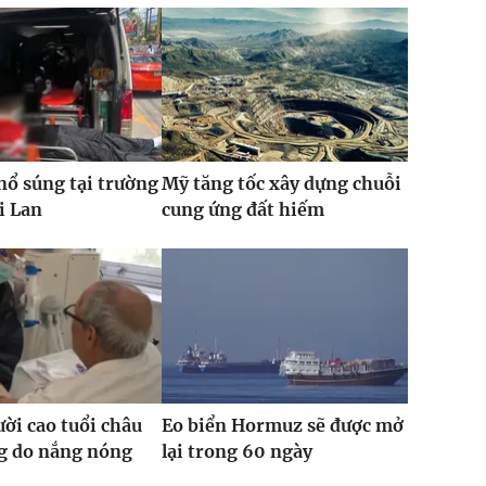
nổ súng tại trường
Mỹ tăng tốc xây dựng chuỗi
i Lan
cung ứng đất hiếm
ời cao tuổi châu
Eo biển Hormuz sẽ được mở
g do nắng nóng
lại trong 60 ngày