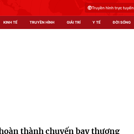
Truyền hình trực tuyến
KINH TẾ
TRUYỀN HÌNH
GIẢI TRÍ
Y TẾ
ĐỜI SỐNG
Pháp luật
Y tế
Truyền hình
Multimedia
Phim VTV
Video
Hậu trường
Shorts video
Nhân vật
Podcast
Khán giả
EMagazine
Giải sao mai
Photo
 hoàn thành chuyến bay thương
Infographic