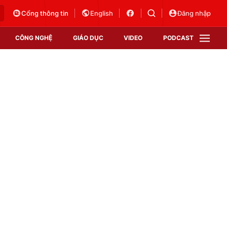
Cổng thông tin
English
Đăng nhập
CÔNG NGHỆ
GIÁO DỤC
VIDEO
PODCAST
VTV Money
VTV Thể thao
VTV Sức khoẻ
Bất động sản
Thị trường 24h
Tấm lòng Việt
Vươn mình bằng AI
VTV4
VTV8
VTV9
Lịch phát sóng
Giao lưu trực tuyến
Sự kiện