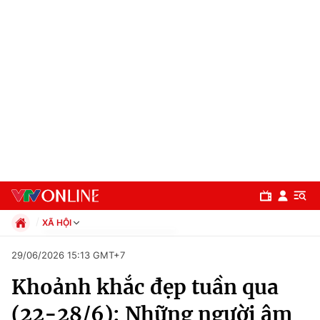
XÃ HỘI
Chính trị
29/06/2026 15:13 GMT+7
Xã hội
Khoảnh khắc đẹp tuần qua
Pháp luật
Chuyên mục
Kinh tế
(22-28/6): Những người âm
Thể thao