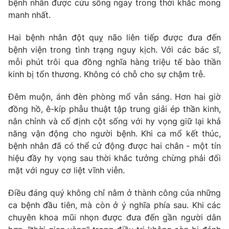
bệnh nhân được cứu sống ngay trong thời khắc mong
manh nhất.
Photo
Infographic
Hai bệnh nhân đột quỵ não liên tiếp được đưa đến
Video
Shorts video
bệnh viện trong tình trạng nguy kịch. Với các bác sĩ,
mỗi phút trôi qua đồng nghĩa hàng triệu tế bào thần
kinh bị tổn thương. Không có chỗ cho sự chậm trễ.
VTV Money
VTV Thể thao
Đêm muộn, ánh đèn phòng mổ vẫn sáng. Hơn hai giờ
VTV Sức khoẻ
Bất động sản
đồng hồ, ê-kíp phẫu thuật tập trung giải ép thần kinh,
nắn chỉnh và cố định cột sống với hy vọng giữ lại khả
năng vận động cho người bệnh. Khi ca mổ kết thúc,
Thị trường 24h
Tấm lòng Việt
bệnh nhân đã có thể cử động được hai chân - một tín
hiệu đầy hy vọng sau thời khắc tưởng chừng phải đối
VTV4
Vươn mình bằng AI
mặt với nguy cơ liệt vĩnh viễn.
Điều đáng quý không chỉ nằm ở thành công của những
VTV9
VTV8
ca bệnh đầu tiên, mà còn ở ý nghĩa phía sau. Khi các
chuyên khoa mũi nhọn được đưa đến gần người dân
Liên hệ tòa soạn
English