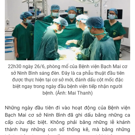
Phim VTV
Giải trí
Hậu trường
Điện ảnh
Đời sống
Nhân vật
Âm nhạc
Du lịch
Khán giả
Giáo dục
Sao
Làm đẹp
Giải sao mai
Tuyển sinh
Công nghệ
Chất lượng cuộc sống
Học trực tuyến
22h30 ngày 26/6, phòng mổ của Bệnh viện Bạch Mai cơ
Hitech Công nghệ tương lai
sở Ninh Bình sáng đèn. Đây là ca phẫu thuật đầu tiên
Giao lưu trực tuyến
được thực hiện tại cơ sở mới, đánh dấu cột mốc đặc
Sản phẩm
biệt ngay trong ngày đầu bệnh viện tiếp nhận người
bệnh. (Ảnh: Mai Thanh)
Lịch phát sóng
Thị trường
Tư vấn
Những ngày đầu tiên đi vào hoạt động của Bệnh viện
Bạch Mai cơ sở Ninh Bình đã ghi dấu bằng những ca
Chuyên mục khác
cấp cứu đặc biệt. Không phải bằng những lễ khánh
Emagazine
Podcast
thành hay những con số thống kê, mà bằng những