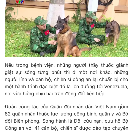
Email:
toasoan@vtv.vn
Liên hệ quảng cáo:
024-7300.7108
Nếu trong bệnh viện, những người thầy thuốc giành
giật sự sống từng phút thì ở một nơi khác, những
người lính và cán bộ, chiến sĩ công an lại chuẩn bị cho
một hành trình đặc biệt đó là lên đường tới Venezuela,
® Cấm sao chép dưới mọi hình thức nếu không có sự chấp
nơi vừa hứng chịu hai trận động đất liên tiếp.
thuận bằng văn bản. Ghi rõ nguồn VTV.vn khi phát hành lại
thông tin từ website này.
Đoàn công tác của Quân đội nhân dân Việt Nam gồm
82 quân nhân thuộc lực lượng công binh, quân y và Bộ
đội Biên phòng. Song hành là Đội cứu nạn, cứu hộ Bộ
Công an với 41 cán bộ, chiến sĩ được đào tạo chuyên