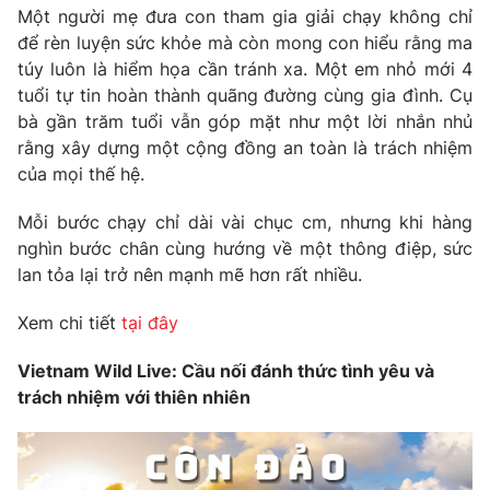
Một người mẹ đưa con tham gia giải chạy không chỉ
để rèn luyện sức khỏe mà còn mong con hiểu rằng ma
túy luôn là hiểm họa cần tránh xa. Một em nhỏ mới 4
tuổi tự tin hoàn thành quãng đường cùng gia đình. Cụ
bà gần trăm tuổi vẫn góp mặt như một lời nhắn nhủ
rằng xây dựng một cộng đồng an toàn là trách nhiệm
của mọi thế hệ.
Mỗi bước chạy chỉ dài vài chục cm, nhưng khi hàng
nghìn bước chân cùng hướng về một thông điệp, sức
lan tỏa lại trở nên mạnh mẽ hơn rất nhiều.
Xem chi tiết
tại đây
Vietnam Wild Live: Cầu nối đánh thức tình yêu và
trách nhiệm với thiên nhiên