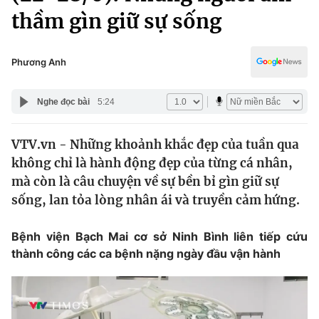
Chính trị
thầm gìn giữ sự sống
Truyền hình
Văn hóa - Giải trí
Xã hội
Y tế
Phương Anh
Đời sống
Pháp luật
Công nghệ
Nghe đọc bài
5:24
Giáo dục
Y tế
VTV.vn - Những khoảnh khắc đẹp của tuần qua
không chỉ là hành động đẹp của từng cá nhân,
Thế giới
mà còn là câu chuyện về sự bền bỉ gìn giữ sự
Tin tức
sống, lan tỏa lòng nhân ái và truyền cảm hứng.
Kinh tế
Thế giới đó đây
Bệnh viện Bạch Mai cơ sở Ninh Bình liên tiếp cứu
Tài chính
Dữ liệu và đời sống
thành công các ca bệnh nặng ngày đầu vận hành
Câu chuyện quốc tế
Thị trường
Truyền hình
Góc doanh nghiệp