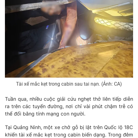
Phim VTV
Giải trí
Hậu trường
Điện ảnh
Đời sống
Nhân vật
Âm nhạc
Du lịch
Khán giả
Giáo dục
Sao
Làm đẹp
Giải sao mai
Tuyển sinh
Công nghệ
Chất lượng cuộc sống
Học trực tuyến
Hitech Công nghệ tương lai
Giao lưu trực tuyến
Tài xế mắc kẹt trong cabin sau tai nạn. (Ảnh: CA)
Sản phẩm
Lịch phát sóng
Thị trường
Tuần qua, nhiều cuộc giải cứu nghẹt thở liên tiếp diễn
ra trên các tuyến đường, nơi chỉ vài phút chậm trễ có
Tư vấn
thể đổi bằng tính mạng con người.
Chuyên mục khác
Tại Quảng Ninh, một xe chở gỗ bị lật trên Quốc lộ 18C
Emagazine
Podcast
khiến tài xế mắc kẹt trong cabin biến dạng. Trong đêm