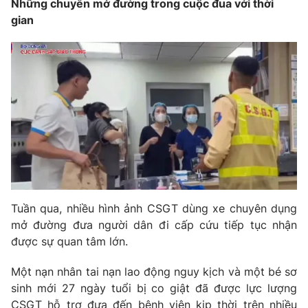
Những chuyến mở đường trong cuộc đua với thời
gian
THỜI BÁO VTV
Theo dõi báo trên
Cơ quan chủ quản:
Đài Truyền hình Việt Nam
Cơ quan báo chí:
Thời báo VTV
Giấy phép hoạt động báo in và báo điện tử số 483/GP-BTTTT
cấp ngày 29/12/2023
Tuần qua, nhiều hình ảnh CSGT dùng xe chuyên dụng
Tổng Biên tập:
Vũ Thanh Thủy
mở đường đưa người dân đi cấp cứu tiếp tục nhận
Phó Tổng Biên tập:
Nguyễn Thị Mỹ Hạnh, Phạm Quốc Thắng,
được sự quan tâm lớn.
Nguyễn Trọng Ninh
Một nạn nhân tai nạn lao động nguy kịch và một bé sơ
Tổng đài VTV:
024.38 355 931 - 024.38 355 932
sinh mới 27 ngày tuổi bị co giật đã được lực lượng
Ðiện thoại Thời báo VTV:
024.66 897 897
CSGT hỗ trợ đưa đến bệnh viện kịp thời trên nhiều