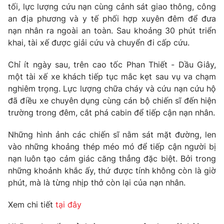
tối, lực lượng cứu nạn cùng cảnh sát giao thông, công
Photo
Infographic
an địa phương và y tế phối hợp xuyên đêm để đưa
nạn nhân ra ngoài an toàn. Sau khoảng 30 phút triển
khai, tài xế được giải cứu và chuyển đi cấp cứu.
Video
Shorts video
Chỉ ít ngày sau, trên cao tốc Phan Thiết - Dầu Giây,
VTV Money
VTV Thể thao
một tài xế xe khách tiếp tục mắc kẹt sau vụ va chạm
nghiêm trọng. Lực lượng chữa cháy và cứu nạn cứu hộ
đã điều xe chuyên dụng cùng cán bộ chiến sĩ đến hiện
VTV Sức khoẻ
Bất động sản
trường trong đêm, cắt phá cabin để tiếp cận nạn nhân.
Thị trường 24h
Tấm lòng Việt
Những hình ảnh các chiến sĩ nằm sát mặt đường, len
vào những khoảng thép méo mó để tiếp cận người bị
nạn luôn tạo cảm giác căng thẳng đặc biệt. Bởi trong
VTV4
Vươn mình bằng AI
những khoảnh khắc ấy, thứ được tính không còn là giờ
phút, mà là từng nhịp thở còn lại của nạn nhân.
VTV9
VTV8
Xem chi tiết
tại đây
Liên hệ tòa soạn
English