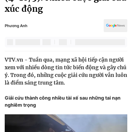
Chính trị
xúc động
Truyền hình
Văn hóa - Giải trí
Xã hội
Y tế
Phương Anh
Đời sống
Pháp luật
Công nghệ
Giáo dục
Y tế
VTV.vn - Tuần qua, mạng xã hội tiếp cận người
xem với nhiều dòng tin tức biến động và gây chú
Thế giới
ý. Trong đó, những cuộc giải cứu người vẫn luôn
Tin tức
là điểm sáng trung tâm.
Kinh tế
Thế giới đó đây
Giải cứu thành công nhiều tài xế sau những tai nạn
Tài chính
Dữ liệu và đời sống
nghiêm trọng
Câu chuyện quốc tế
Thị trường
Truyền hình
Góc doanh nghiệp