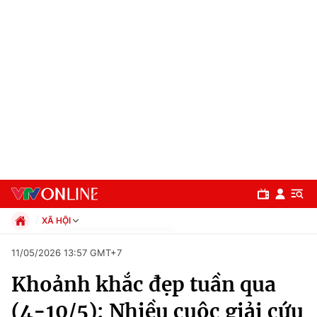
XÃ HỘI
Chính trị
11/05/2026 13:57 GMT+7
Xã hội
Khoảnh khắc đẹp tuần qua
Pháp luật
Chuyên mục
Kinh tế
(4-10/5): Nhiều cuộc giải cứu
Thể thao