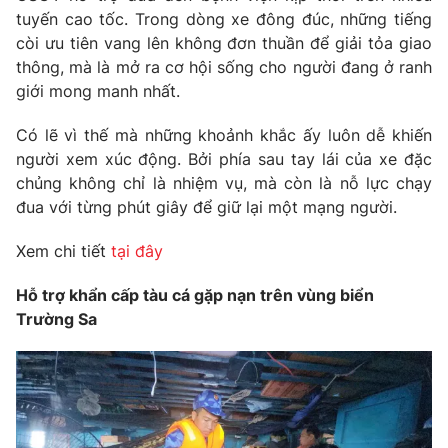
Email:
toasoan@vtv.vn
tuyến cao tốc. Trong dòng xe đông đúc, những tiếng
Liên hệ quảng cáo:
024-7300.7108
còi ưu tiên vang lên không đơn thuần để giải tỏa giao
thông, mà là mở ra cơ hội sống cho người đang ở ranh
giới mong manh nhất.
Có lẽ vì thế mà những khoảnh khắc ấy luôn dễ khiến
người xem xúc động. Bởi phía sau tay lái của xe đặc
chủng không chỉ là nhiệm vụ, mà còn là nỗ lực chạy
đua với từng phút giây để giữ lại một mạng người.
Xem chi tiết
tại đây
Hỗ trợ khẩn cấp tàu cá gặp nạn trên vùng biển
® Cấm sao chép dưới mọi hình thức nếu không có sự chấp
Trường Sa
thuận bằng văn bản. Ghi rõ nguồn VTV.vn khi phát hành lại
thông tin từ website này.