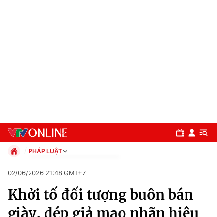
PHÁP LUẬT
Chính trị
02/06/2026 21:48 GMT+7
Xã hội
Khởi tố đối tượng buôn bán
Pháp luật
Chuyên mục
Kinh tế
giày, dép giả mạo nhãn hiệu
Thể thao