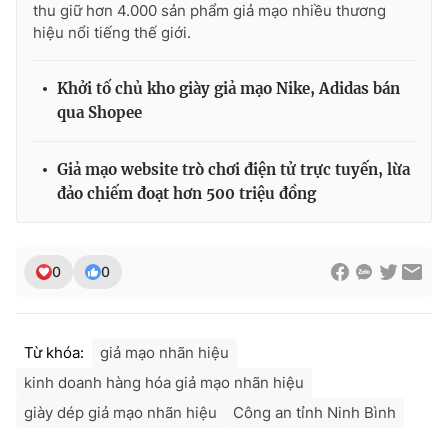
thu giữ hơn 4.000 sản phẩm giả mạo nhiều thương
Ðiện thoại Thời báo VTV:
024.66 897 897
hiệu nổi tiếng thế giới.
Email:
toasoan@vtv.vn
Liên hệ quảng cáo:
024-7300.7108
Khởi tố chủ kho giày giả mạo Nike, Adidas bán
qua Shopee
Giả mạo website trò chơi điện tử trực tuyến, lừa
đảo chiếm đoạt hơn 500 triệu đồng
0
0
® Cấm sao chép dưới mọi hình thức nếu không có sự chấp
Từ khóa:
giả mạo nhãn hiệu
thuận bằng văn bản. Ghi rõ nguồn VTV.vn khi phát hành lại
kinh doanh hàng hóa giả mạo nhãn hiệu
thông tin từ website này.
giày dép giả mạo nhãn hiệu
Công an tỉnh Ninh Bình