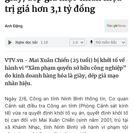
Chính trị
trị giá hơn 3,1 tỷ đồng
Truyền hình
Văn hóa - Giải trí
Xã hội
Y tế
Anh Đặng
Đời sống
Pháp luật
Công nghệ
Nghe đọc bài
1:18
Giáo dục
Y tế
VTV.vn - Mai Xuân Chiến (25 tuổi) bị khởi tố về
hành vi “Xâm phạm quyền sở hữu công nghiệp”
Thế giới
do kinh doanh hàng hóa là giày, dép giả mạo
Tin tức
nhãn hiệu.
Kinh tế
Thế giới đó đây
Ngày 2/6, Công an tỉnh Ninh Bình thông tin, Cơ quan
Tài chính
Dữ liệu và đời sống
Cảnh sát điều tra Công an tỉnh (Phòng Cảnh sát kinh
Câu chuyện quốc tế
Thị trường
tế) vừa ra quyết định khởi tố vụ án, quyết định khởi tố
bị can đối với Mai Xuân Chiến (sinh năm 2001, trú tại
Truyền hình
Góc doanh nghiệp
xã Khánh Nhạc, tỉnh Ninh Bình) về hành vi phạm tội