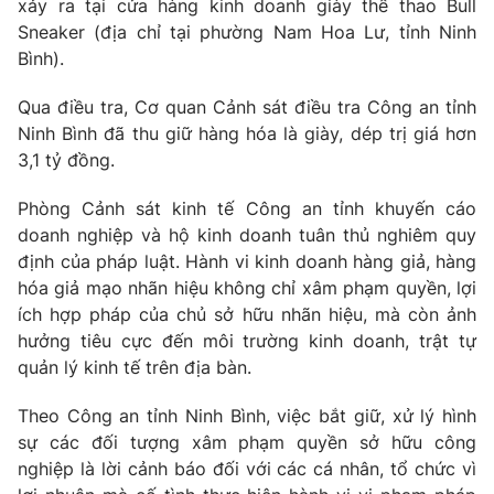
xảy ra tại cửa hàng kinh doanh giày thể thao Bull
Sneaker (địa chỉ tại phường Nam Hoa Lư, tỉnh Ninh
Photo
Infographic
Bình).
Video
Shorts video
Qua điều tra, Cơ quan Cảnh sát điều tra Công an tỉnh
Ninh Bình đã thu giữ hàng hóa là giày, dép trị giá hơn
3,1 tỷ đồng.
VTV Money
VTV Thể thao
Phòng Cảnh sát kinh tế Công an tỉnh khuyến cáo
VTV Sức khoẻ
Bất động sản
doanh nghiệp và hộ kinh doanh tuân thủ nghiêm quy
định của pháp luật. Hành vi kinh doanh hàng giả, hàng
hóa giả mạo nhãn hiệu không chỉ xâm phạm quyền, lợi
Thị trường 24h
Tấm lòng Việt
ích hợp pháp của chủ sở hữu nhãn hiệu, mà còn ảnh
hưởng tiêu cực đến môi trường kinh doanh, trật tự
VTV4
Vươn mình bằng AI
quản lý kinh tế trên địa bàn.
Theo Công an tỉnh Ninh Bình, việc bắt giữ, xử lý hình
VTV9
VTV8
sự các đối tượng xâm phạm quyền sở hữu công
nghiệp là lời cảnh báo đối với các cá nhân, tổ chức vì
Liên hệ tòa soạn
English