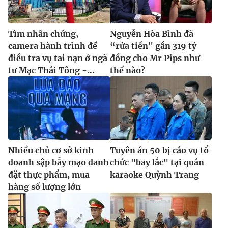
Tìm nhân chứng,
Nguyễn Hòa Bình đã
camera hành trình để
“rửa tiền" gần 319 tỷ
điều tra vụ tai nạn ở ngã
đồng cho Mr Pips như
tư Mạc Thái Tông -...
thế nào?
Nhiều chủ cơ sở kinh
Tuyên án 50 bị cáo vụ tổ
doanh sập bẫy mạo danh
chức "bay lắc" tại quán
đặt thực phẩm, mua
karaoke Quỳnh Trang
hàng số lượng lớn