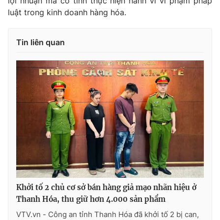
lợi nhuận mà cố tình thực hiện hành vi vi phạm pháp
luật trong kinh doanh hàng hóa.
Tin liên quan
THỜI BÁO VTV
Theo dõi báo trên
Cơ quan chủ quản:
Đài Truyền hình Việt Nam
Cơ quan báo chí:
Thời báo VTV
Giấy phép hoạt động báo in và báo điện tử số 483/GP-BTTTT
cấp ngày 29/12/2023
Tổng Biên tập:
Vũ Thanh Thủy
Khởi tố 2 chủ cơ sở bán hàng giả mạo nhãn hiệu ở
Phó Tổng Biên tập:
Nguyễn Thị Mỹ Hạnh, Phạm Quốc Thắng,
Nguyễn Trọng Ninh
Thanh Hóa, thu giữ hơn 4.000 sản phẩm
Tổng đài VTV:
024.38 355 931 - 024.38 355 932
VTV.vn - Công an tỉnh Thanh Hóa đã khởi tố 2 bị can,