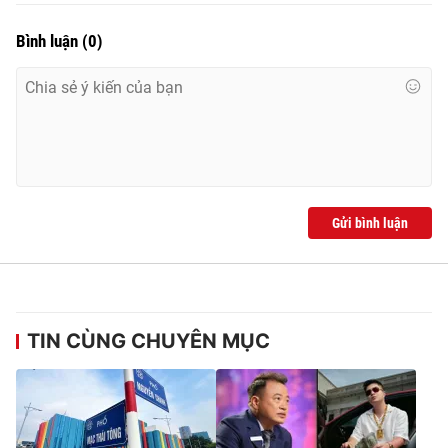
Bình luận
(
0
)
Gửi bình luận
TIN CÙNG CHUYÊN MỤC