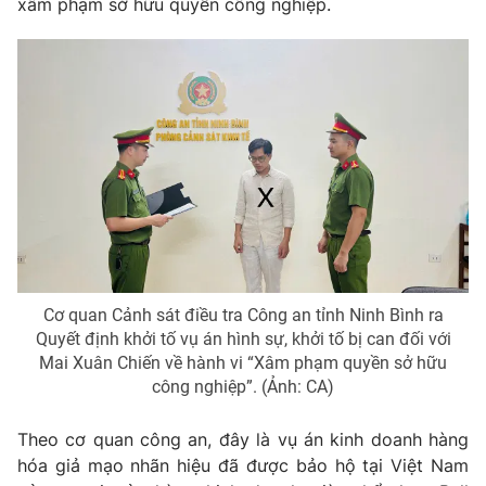
xâm phạm sở hữu quyền công nghiệp.
Phim VTV
Giải trí
Hậu trường
Điện ảnh
Đời sống
Nhân vật
Âm nhạc
Du lịch
Khán giả
Giáo dục
Sao
Làm đẹp
Giải sao mai
Tuyển sinh
Công nghệ
Chất lượng cuộc sống
Học trực tuyến
Hitech Công nghệ tương lai
Giao lưu trực tuyến
Sản phẩm
Cơ quan Cảnh sát điều tra Công an tỉnh Ninh Bình ra
Lịch phát sóng
Quyết định khởi tố vụ án hình sự, khởi tố bị can đối với
Thị trường
Mai Xuân Chiến về hành vi “Xâm phạm quyền sở hữu
Tư vấn
công nghiệp”. (Ảnh: CA)
Chuyên mục khác
Theo cơ quan công an, đây là vụ án kinh doanh hàng
Emagazine
Podcast
hóa giả mạo nhãn hiệu đã được bảo hộ tại Việt Nam