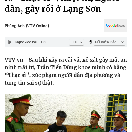
Chính trị
dân, gây rối ở Lạng Sơn
Truyền hình
Văn hóa - Giải trí
Xã hội
Y tế
Phùng Anh (VTV Online)
Đời sống
Pháp luật
Công nghệ
Nghe đọc bài
1:33
Giáo dục
Y tế
VTV.vn - Sau khi xảy ra cãi vã, xô xát gây mất an
ninh trật tự, Trần Tiến Dũng khoe mình có bằng
Thế giới
“Thạc sĩ”, xúc phạm người dân địa phương và
Tin tức
tung tin sai sự thật.
Kinh tế
Thế giới đó đây
Tài chính
Dữ liệu và đời sống
Câu chuyện quốc tế
Thị trường
Truyền hình
Góc doanh nghiệp