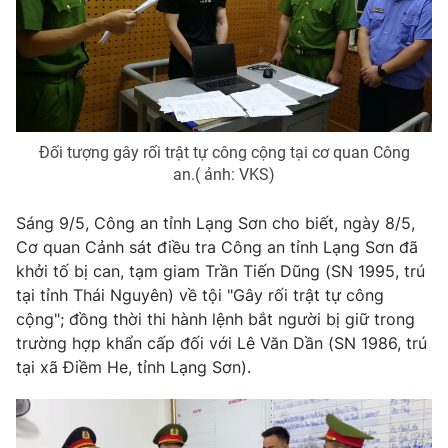
Phim VTV
Giải trí
Hậu trường
Điện ảnh
Đời sống
Nhân vật
Âm nhạc
Du lịch
Khán giả
Giáo dục
Sao
Đối tượng gây rối trật tự công cộng tại cơ quan Công
Làm đẹp
Giải sao mai
an.( ảnh: VKS)
Tuyển sinh
Công nghệ
Chất lượng cuộc sống
Học trực tuyến
Sáng 9/5, Công an tỉnh Lạng Sơn cho biết, ngày 8/5,
Hitech Công nghệ tương lai
Cơ quan Cảnh sát điều tra Công an tỉnh Lạng Sơn đã
Giao lưu trực tuyến
khởi tố bị can, tạm giam Trần Tiến Dũng (SN 1995, trú
Sản phẩm
tại tỉnh Thái Nguyên) về tội "Gây rối trật tự công
Lịch phát sóng
Thị trường
cộng"; đồng thời thi hành lệnh bắt người bị giữ trong
trường hợp khẩn cấp đối với Lê Văn Dần (SN 1986, trú
Tư vấn
tại xã Điềm He, tỉnh Lạng Sơn).
Chuyên mục khác
Emagazine
Podcast