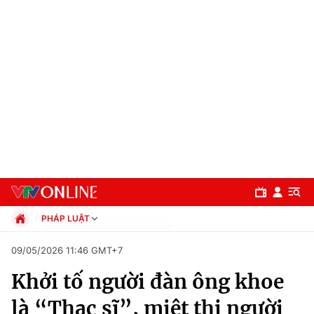
PHÁP LUẬT
Chính trị
09/05/2026 11:46 GMT+7
Xã hội
Khởi tố người đàn ông khoe
Pháp luật
Chuyên mục
Kinh tế
là “Thạc sĩ”, miệt thị người
Thể thao