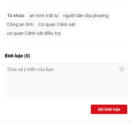
Ðiện thoại Thời báo VTV:
024.66 897 897
Email:
toasoan@vtv.vn
Từ khóa:
an ninh trật tự
người dân địa phương
Liên hệ quảng cáo:
024-7300.7108
Công an tỉnh
Cơ quan Cảnh sát
cơ quan Cảnh sát điều tra
Bình luận
(
0
)
® Cấm sao chép dưới mọi hình thức nếu không có sự chấp
thuận bằng văn bản. Ghi rõ nguồn VTV.vn khi phát hành lại
Gửi bình luận
thông tin từ website này.