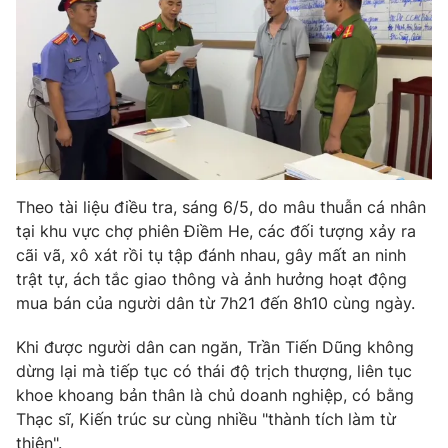
Photo
Infographic
Video
Shorts video
VTV Money
VTV Thể thao
VTV Sức khoẻ
Bất động sản
Theo tài liệu điều tra, sáng 6/5, do mâu thuẫn cá nhân
tại khu vực chợ phiên Điềm He, các đối tượng xảy ra
cãi vã, xô xát rồi tụ tập đánh nhau, gây mất an ninh
Thị trường 24h
Tấm lòng Việt
trật tự, ách tắc giao thông và ảnh hưởng hoạt động
mua bán của người dân từ 7h21 đến 8h10 cùng ngày.
VTV4
Vươn mình bằng AI
Khi được người dân can ngăn, Trần Tiến Dũng không
dừng lại mà tiếp tục có thái độ trịch thượng, liên tục
VTV9
VTV8
khoe khoang bản thân là chủ doanh nghiệp, có bằng
Thạc sĩ, Kiến trúc sư cùng nhiều "thành tích làm từ
Liên hệ tòa soạn
English
thiện".