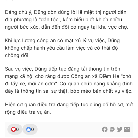
Đáng chú ý, Dũng còn dùng lời lẽ miệt thị người dân
địa phương là "dân tộc", kém hiểu biết khiến nhiều
người bức xúc, dẫn đến đôi co ngay tại khu vực chợ.
THỜI BÁO VTV
Khi lực lượng công an có mặt xử lý vụ việc, Dũng
không chấp hành yêu cầu làm việc và có thái độ
chống đối.
Theo dõi báo trên
Sau vụ việc, Dũng tiếp tục đăng tải thông tin trên
mạng xã hội cho rằng được Công an xã Điềm He "chở
Cơ quan chủ quản:
Đài Truyền hình Việt Nam
đi lấy xe, mời ăn cơm". Cơ quan chức năng khẳng định
Cơ quan báo chí:
Thời báo VTV
đây là thông tin sai sự thật, bóp méo bản chất vụ việc.
Giấy phép hoạt động báo in và báo điện tử số 483/GP-BTTTT
cấp ngày 29/12/2023
Hiện cơ quan điều tra đang tiếp tục củng cố hồ sơ, mở
Tổng Biên tập:
Vũ Thanh Thủy
rộng điều tra vụ án.
Phó Tổng Biên tập:
Nguyễn Thị Mỹ Hạnh, Phạm Quốc Thắng,
Nguyễn Trọng Ninh
0
0
Tổng đài VTV:
024.38 355 931 - 024.38 355 932