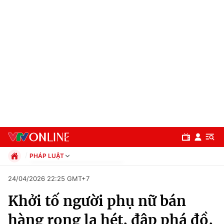
PHÁP LUẬT
Chính trị
24/04/2026 22:25 GMT+7
Xã hội
Khởi tố người phụ nữ bán
Pháp luật
Chuyên mục
Kinh tế
hàng rong la hét, đập phá đồ,
Thể thao