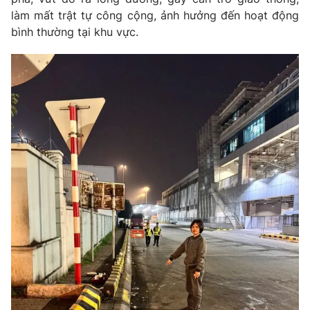
làm mất trật tự công cộng, ảnh hưởng đến hoạt động
bình thường tại khu vực.
THỜI BÁO VTV
Theo dõi báo trên
Cơ quan chủ quản:
Đài Truyền hình Việt Nam
Cơ quan báo chí:
Thời báo VTV
Giấy phép hoạt động báo in và báo điện tử số 483/GP-BTTTT
cấp ngày 29/12/2023
Tổng Biên tập:
Vũ Thanh Thủy
Phó Tổng Biên tập:
Nguyễn Thị Mỹ Hạnh, Phạm Quốc Thắng,
Nguyễn Trọng Ninh
Tổng đài VTV:
024.38 355 931 - 024.38 355 932