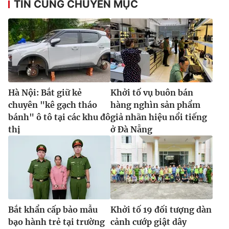
TIN CÙNG CHUYÊN MỤC
Hà Nội: Bắt giữ kẻ
Khởi tố vụ buôn bán
chuyên "kê gạch tháo
hàng nghìn sản phẩm
bánh" ô tô tại các khu đô
giả nhãn hiệu nổi tiếng
thị
ở Đà Nẵng
Bắt khẩn cấp bảo mẫu
Khởi tố 19 đối tượng dàn
bạo hành trẻ tại trường
cảnh cướp giật dây