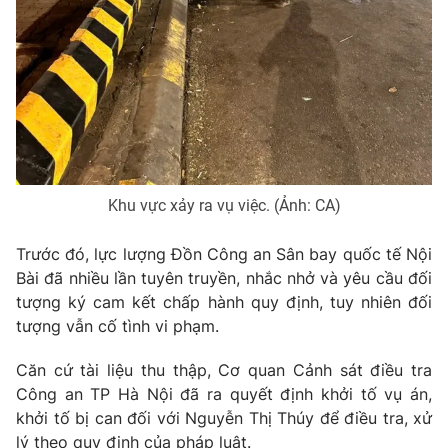
Ðiện thoại Thời báo VTV:
024.66 897 897
Email:
toasoan@vtv.vn
Liên hệ quảng cáo:
024-7300.7108
Khu vực xảy ra vụ việc. (Ảnh: CA)
Trước đó, lực lượng Đồn Công an Sân bay quốc tế Nội
Bài đã nhiều lần tuyên truyền, nhắc nhở và yêu cầu đối
tượng ký cam kết chấp hành quy định, tuy nhiên đối
tượng vẫn cố tình vi phạm.
® Cấm sao chép dưới mọi hình thức nếu không có sự chấp
thuận bằng văn bản. Ghi rõ nguồn VTV.vn khi phát hành lại
Căn cứ tài liệu thu thập, Cơ quan Cảnh sát điều tra
thông tin từ website này.
Công an TP Hà Nội đã ra quyết định khởi tố vụ án,
khởi tố bị can đối với Nguyễn Thị Thúy để điều tra, xử
lý theo quy định của pháp luật.