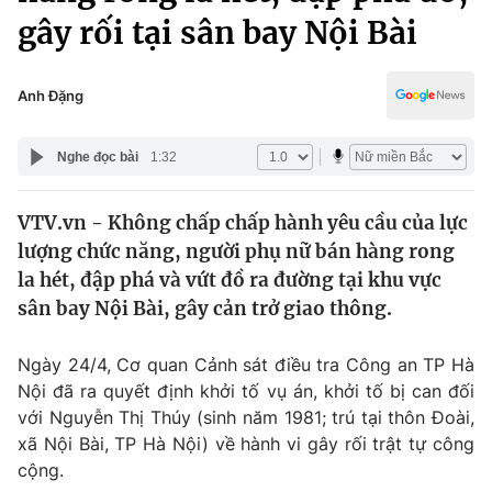
Chính trị
gây rối tại sân bay Nội Bài
Truyền hình
Văn hóa - Giải trí
Xã hội
Y tế
Anh Đặng
Đời sống
Pháp luật
Công nghệ
Nghe đọc bài
1:32
Giáo dục
Y tế
VTV.vn - Không chấp chấp hành yêu cầu của lực
lượng chức năng, người phụ nữ bán hàng rong
Thế giới
la hét, đập phá và vứt đồ ra đường tại khu vực
Tin tức
sân bay Nội Bài, gây cản trở giao thông.
Kinh tế
Thế giới đó đây
Ngày 24/4, Cơ quan Cảnh sát điều tra Công an TP Hà
Tài chính
Dữ liệu và đời sống
Nội đã ra quyết định khởi tố vụ án, khởi tố bị can đối
Câu chuyện quốc tế
Thị trường
với Nguyễn Thị Thúy (sinh năm 1981; trú tại thôn Đoài,
xã Nội Bài, TP Hà Nội) về hành vi gây rối trật tự công
Truyền hình
Góc doanh nghiệp
cộng.