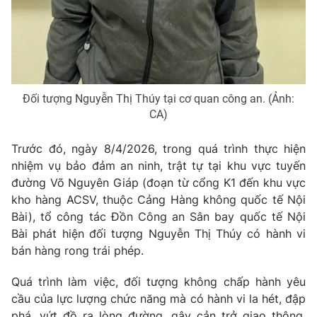
Photo
Infographic
Video
Shorts video
Đối tượng Nguyễn Thị Thúy tại cơ quan công an. (Ảnh:
VTV Money
VTV Thể thao
CA)
VTV Sức khoẻ
Bất động sản
Trước đó, ngày 8/4/2026, trong quá trình thực hiện
nhiệm vụ bảo đảm an ninh, trật tự tại khu vực tuyến
đường Võ Nguyên Giáp (đoạn từ cổng K1 đến khu vực
Thị trường 24h
Tấm lòng Việt
kho hàng ACSV, thuộc Cảng Hàng không quốc tế Nội
Bài), tổ công tác Đồn Công an Sân bay quốc tế Nội
VTV4
Vươn mình bằng AI
Bài phát hiện đối tượng Nguyễn Thị Thúy có hành vi
bán hàng rong trái phép.
VTV9
VTV8
Quá trình làm việc, đối tượng không chấp hành yêu
cầu của lực lượng chức năng mà có hành vi la hét, đập
Liên hệ tòa soạn
English
phá, vứt đồ ra lòng đường, gây cản trở giao thông,