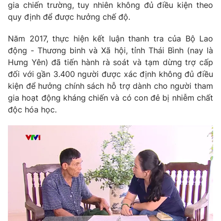
Phim VTV
gia chiến trường, tuy nhiên không đủ điều kiện theo
Giải trí
quy định để được hưởng chế độ.
Hậu trường
Điện ảnh
Năm 2017, thực hiện kết luận thanh tra của Bộ Lao
Đời sống
Nhân vật
động - Thương binh và Xã hội, tỉnh Thái Bình (nay là
Âm nhạc
Du lịch
Khán giả
Hưng Yên) đã tiến hành rà soát và tạm dừng trợ cấp
Giáo dục
Sao
đối với gần 3.400 người được xác định không đủ điều
Làm đẹp
Giải sao mai
kiện để hưởng chính sách hỗ trợ dành cho người tham
Tuyển sinh
Công nghệ
gia hoạt động kháng chiến và có con đẻ bị nhiễm chất
Chất lượng cuộc sống
Học trực tuyến
độc hóa học.
Hitech Công nghệ tương lai
Giao lưu trực tuyến
Sản phẩm
Lịch phát sóng
Thị trường
Tư vấn
Chuyên mục khác
Emagazine
Podcast