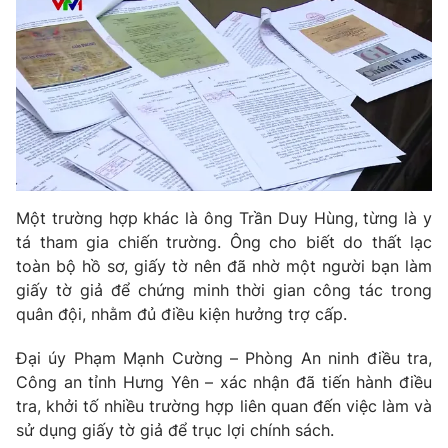
THỜI BÁO VTV
Theo dõi báo trên
Một trường hợp khác là ông Trần Duy Hùng, từng là y
tá tham gia chiến trường. Ông cho biết do thất lạc
Cơ quan chủ quản:
Đài Truyền hình Việt Nam
toàn bộ hồ sơ, giấy tờ nên đã nhờ một người bạn làm
Cơ quan báo chí:
Thời báo VTV
giấy tờ giả để chứng minh thời gian công tác trong
Giấy phép hoạt động báo in và báo điện tử số 483/GP-BTTTT
quân đội, nhằm đủ điều kiện hưởng trợ cấp.
cấp ngày 29/12/2023
Tổng Biên tập:
Vũ Thanh Thủy
Đại úy Phạm Mạnh Cường – Phòng An ninh điều tra,
Công an tỉnh Hưng Yên – xác nhận đã tiến hành điều
Phó Tổng Biên tập:
Nguyễn Thị Mỹ Hạnh, Phạm Quốc Thắng,
Nguyễn Trọng Ninh
tra, khởi tố nhiều trường hợp liên quan đến việc làm và
sử dụng giấy tờ giả để trục lợi chính sách.
Tổng đài VTV:
024.38 355 931 - 024.38 355 932