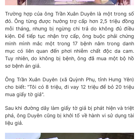
Photo
Infographic
Trường hợp của ông Trần Xuân Duyên là một trong số
đó. Ông từng được hưởng trợ cấp hơn 2,5 triệu đồng
Video
Shorts video
mỗi tháng, nhưng bị ngừng chi trả do không đủ điều
kiện. Để tiếp tục nhận trợ cấp, ông buộc phải chứng
minh mình mắc một trong 17 bệnh nằm trong danh
VTV Money
VTV Thể thao
mục có liên quan đến phơi nhiễm chất độc da cam.
Tuy nhiên, do không bị bệnh, ông đã mua một bộ hồ
VTV Sức khoẻ
Bất động sản
sơ bệnh án giả.
Ông Trần Xuân Duyên (xã Quỳnh Phụ, tỉnh Hưng Yên)
Thị trường 24h
Tấm lòng Việt
cho biết: "Tôi có 8 triệu, đi vay 12 triệu để bỏ 20 triệu
mua giấy tờ giả".
VTV4
Vươn mình bằng AI
Sau khi đường dây làm giấy tờ giả bị phát hiện và triệt
phá, ông Duyên cũng bị khởi tố về hành vi sử dụng tài
VTV9
VTV8
liệu giả.
Liên hệ tòa soạn
English