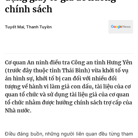
Chính trị
chính sách
Truyền hình
Văn hóa - Giải trí
Xã hội
Y tế
Tuyết Mai, Thanh Tuyền
Đời sống
Pháp luật
Công nghệ
Giáo dục
Y tế
Cơ quan An ninh điều tra Công an tỉnh Hưng Yên
(trước đây thuộc tỉnh Thái Bình) vừa khởi tố vụ
Thế giới
án hình sự, khởi tố bị can đối với nhiều đối
Tin tức
tượng về hành vi làm giả con dấu, tài liệu của cơ
Kinh tế
quan tổ chức và sử dụng tài liệu giả của cơ quan
Thế giới đó đây
tổ chức nhằm được hưởng chính sách trợ cấp của
Tài chính
Dữ liệu và đời sống
Nhà nước.
Câu chuyện quốc tế
Thị trường
Truyền hình
Góc doanh nghiệp
Điều đáng buồn, những người liên quan đều từng tham