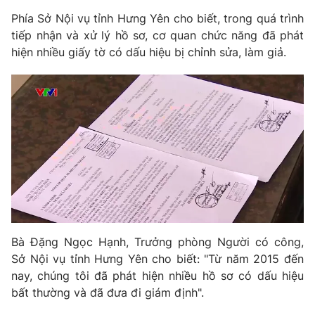
Ðiện thoại Thời báo VTV:
024.66 897 897
Phía Sở Nội vụ tỉnh Hưng Yên cho biết, trong quá trình
Email:
toasoan@vtv.vn
tiếp nhận và xử lý hồ sơ, cơ quan chức năng đã phát
Liên hệ quảng cáo:
024-7300.7108
hiện nhiều giấy tờ có dấu hiệu bị chỉnh sửa, làm giả.
Bà Đặng Ngọc Hạnh, Trưởng phòng Người có công,
® Cấm sao chép dưới mọi hình thức nếu không có sự chấp
Sở Nội vụ tỉnh Hưng Yên cho biết: "Từ năm 2015 đến
thuận bằng văn bản. Ghi rõ nguồn VTV.vn khi phát hành lại
thông tin từ website này.
nay, chúng tôi đã phát hiện nhiều hồ sơ có dấu hiệu
bất thường và đã đưa đi giám định".