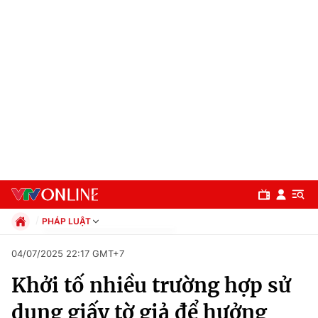
PHÁP LUẬT
Chính trị
04/07/2025 22:17 GMT+7
Xã hội
Khởi tố nhiều trường hợp sử
Pháp luật
Chuyên mục
Kinh tế
dụng giấy tờ giả để hưởng
Thể thao