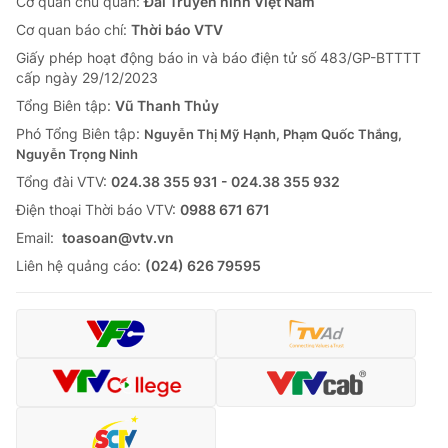
Cơ quan chủ quản:
Đài Truyền hình Việt Nam
Cơ quan báo chí:
Thời báo VTV
Giấy phép hoạt động báo in và báo điện tử số 483/GP-BTTTT
cấp ngày 29/12/2023
Tổng Biên tập:
Vũ Thanh Thủy
Phó Tổng Biên tập:
Nguyễn Thị Mỹ Hạnh, Phạm Quốc Thắng,
Nguyễn Trọng Ninh
Tổng đài VTV:
024.38 355 931 - 024.38 355 932
Ðiện thoại Thời báo VTV:
0988 671 671
Email:
toasoan@vtv.vn
Liên hệ quảng cáo:
(024) 626 79595