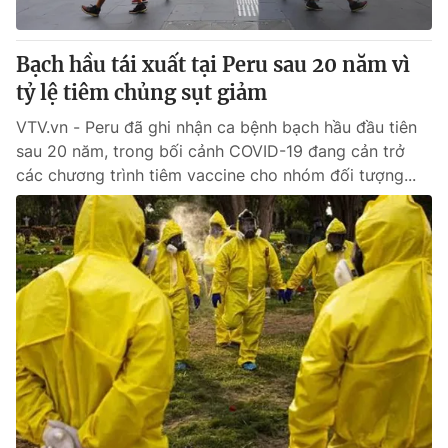
® Cấm sao chép dưới mọi hình thức nếu không có sự chấp
Bạch hầu tái xuất tại Peru sau 20 năm vì
thuận bằng văn bản. Ghi rõ nguồn VTV.vn khi phát hành lại
tỷ lệ tiêm chủng sụt giảm
thông tin từ website này.
VTV.vn - Peru đã ghi nhận ca bệnh bạch hầu đầu tiên
sau 20 năm, trong bối cảnh COVID-19 đang cản trở
các chương trình tiêm vaccine cho nhóm đối tượng...