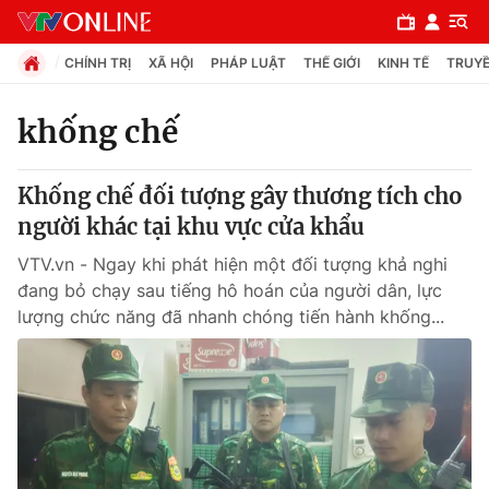
CHÍNH TRỊ
XÃ HỘI
PHÁP LUẬT
THẾ GIỚI
KINH TẾ
TRUYỀ
khống chế
Chuyên mục
Khống chế đối tượng gây thương tích cho
Chính trị
người khác tại khu vực cửa khẩu
VTV.vn - Ngay khi phát hiện một đối tượng khả nghi
Xã hội
đang bỏ chạy sau tiếng hô hoán của người dân, lực
lượng chức năng đã nhanh chóng tiến hành khống...
Pháp luật
Y tế
Thế giới