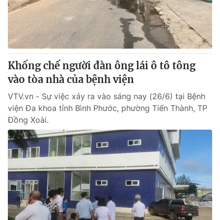
Giao lưu trực tuyến
Sản phẩm
Lịch phát sóng
Thị trường
Tư vấn
Khống chế người đàn ông lái ô tô tông
Chuyên mục khác
vào tòa nhà của bệnh viện
Emagazine
Podcast
VTV.vn - Sự việc xảy ra vào sáng nay (26/6) tại Bệnh
viện Đa khoa tỉnh Bình Phước, phường Tiến Thành, TP
Photo
Infographic
Đồng Xoài.
Video
Shorts video
VTV Money
VTV Thể thao
VTV Sức khoẻ
Bất động sản