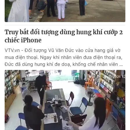
Thị trường 24h
Tấm lòng Việt
VTV4
Vươn mình bằng AI
Truy bắt đối tượng dùng hung khí cướp 2
VTV9
VTV8
chiếc iPhone
VTV.vn - Đối tượng Vũ Văn Đức vào cửa hang giả vờ
Liên hệ tòa soạn
English
mua điện thoại. Ngay khi nhân viên đưa điện thoại ra,
Đức đã dùng hung khí đe doạ, khống chế nhân viên ...
THỜI BÁO VTV
Theo dõi báo trên
Cơ quan chủ quản:
Đài Truyền hình Việt Nam
Cơ quan báo chí:
Thời báo VTV