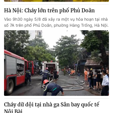
Hà Nội: Cháy lớn trên phố Phủ Doãn
Vào 9h30 ngày 5/8 đã xảy ra một vụ hỏa hoạn tại nhà
số 7A trên phố Phủ Doãn, phường Hàng Trống, Hà Nội.
Cháy dữ dội tại nhà ga Sân bay quốc tế
Nội Bài