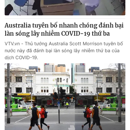
Giấy phép hoạt động báo in và báo điện tử số 483/GP-BTTTT
cấp ngày 29/12/2023
Tổng Biên tập:
Vũ Thanh Thủy
Australia tuyên bố nhanh chóng đánh bại
Phó Tổng Biên tập:
Nguyễn Thị Mỹ Hạnh, Phạm Quốc Thắng,
làn sóng lây nhiễm COVID-19 thứ ba
Nguyễn Trọng Ninh
Tổng đài VTV:
024.38 355 931 - 024.38 355 932
VTV.vn - Thủ tướng Australia Scott Morrison tuyên bố
Ðiện thoại Thời báo VTV:
024.66 897 897
nước này đã đánh bại làn sóng lây nhiễm thứ ba của
Email:
toasoan@vtv.vn
dịch COVID-19.
Liên hệ quảng cáo:
024-7300.7108