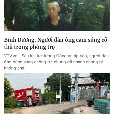
Tin tức
Kinh tế
Thế giới đó đây
Tài chính
Dữ liệu và đời sống
Câu chuyện quốc tế
Thị trường
Bình Dương: Người đàn ông cầm súng cố
Truyền hình
Góc doanh nghiệp
thủ trong phòng trọ
Phim VTV
Giải trí
VTV.vn - Sau khi lực lượng Công an ập vào, người đàn
Hậu trường
ông dùng súng chống trả nhưng đã nhanh chóng bị
Điện ảnh
khống chế.
Đời sống
Nhân vật
Âm nhạc
Du lịch
Khán giả
Giáo dục
Sao
Làm đẹp
Giải sao mai
Tuyển sinh
Công nghệ
Chất lượng cuộc sống
Học trực tuyến
Hitech Công nghệ tương lai