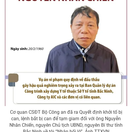
® Cấm sao chép dưới mọi hình thức nếu không có sự chấp
thuận bằng văn bản. Ghi rõ nguồn VTV.vn khi phát hành lại
thông tin từ website này.
Cơ quan CSĐT Bộ Công an đã ra Quyết định khởi tố bị
can, lệnh bắt bị can để tạm giam đối với ông Nguyễn
Nhân Chiến, nguyên Chủ tịch UBND, nguyên Bí thư tỉnh
Bắc Ninh về tội “Nhận hối lộ”. Ảnh TTXVN