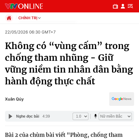
CHÍNH TRỊ
Chính trị
22/05/2026 06:30 GMT+7
Xã hội
Không có “vùng cấm” trong
Pháp luật
Chuyên mục
Kinh tế
chống tham nhũng - Giữ
Thể thao
Chính trị
vững niềm tin nhân dân bằng
Truyền hình
Văn hóa - Giải trí
hành động thực chất
Xã hội
Y tế
Đời sống
Pháp luật
Xuân Qúy
Công nghệ
Giáo dục
Y tế
Nghe đọc bài
4:39
Thế giới
Bài 2 của chùm bài viết "Phòng, chống tham