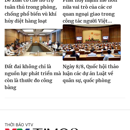
Đề xuất cơ chế hỗ trợ
Phát huy mạnh mẽ hơn
tuân thủ trong phòng,
nữa vai trò của các cơ
chống phổ biến vũ khí
quan ngoại giao trong
hủy diệt hàng loạt
công tác người Việt...
Đất đai không chỉ là
Ngày 8/8, Quốc hội thảo
nguồn lực phát triển mà
luận các dự án Luật về
còn là thước đo công
quân sự, quốc phòng
bằng
THỜI BÁO VTV