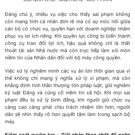
Đáng chú ý, nhiều vụ việc cho thấy sai phạm không
còn mang tính cá nhân đơn lẻ mà có sự móc nối giữa
cán bộ có chức vụ, quyền hạn với doanh nghiệp nhằm
phục vụ lợi ích riêng. Khi quyền lực công bị biến thành
công cụ trao đổi lợi ích, hậu quả không chỉ là thất
thoát tài sản Nhà nước mà còn trực tiếp làm xói mòn
niềm tin của Nhân dân đối với bộ máy công quyền.
Việc xử lý nghiêm minh các vụ án lớn thời gian qua vì
thế không chỉ mang ý nghĩa xử lý vi phạm, mà còn
khẳng định tinh thần thượng tôn pháp luật, giữ nghiêm
kỷ luật Đảng và củng cố niềm tin xã hội. Khi mọi sai
phạm đều bị xử lý bình đẳng, khi người giữ chức vụ
càng cao càng phải chịu trách nhiệm lớn hơn, người
dân sẽ nhìn thấy rõ hơn quyết tâm làm trong sạch bộ
máy.
Kiểm soát quyền lực – Giải pháp then chốt để ngăn