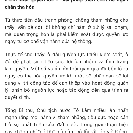
chặn tha hóa
Từ thực tiễn đấu tranh phòng, chống tham nhũng cho
thấy, vấn đề cốt lõi không chỉ nằm ở xử lý sai phạm,
mà quan trọng hơn là phải kiểm soát được quyền lực
ngay từ cơ chế vận hành của hệ thống.
Thực tế cho thấy, ở đâu quyền lực thiếu kiểm soát, ở
đó dễ phát sinh tiêu cực, lợi ích nhóm và tình trạng
lạm quyền. Một số vụ án lớn thời gian qua đã bộc lộ rõ
nguy cơ tha hóa quyền lực khi một bộ phận cán bộ lợi
dụng vị trí công tác để can thiệp vào hoạt động quản
lý, phân bổ nguồn lực hoặc tác động đến quá trình ra
quyết định.
Tổng Bí thư, Chủ tịch nước Tô Lâm nhiều lần nhấn
mạnh rằng mọi hành vi tham nhũng, tiêu cực hoặc cản
trở sự phát triển của đất nước trong giai đoạn hiện
nay không chỉ "có tội" mà còn "có lỗi rất lớn với Đảng,