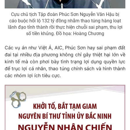
Giấy phép hoạt động báo in và báo điện tử số 483/GP-BTTTT
cấp ngày 29/12/2023
Cựu chủ tịch Tập đoàn Phúc Sơn Nguyễn Văn Hậu bị
Tổng Biên tập:
Vũ Thanh Thủy
cáo buộc hối lộ 132 tỷ đồng nhằm thao túng hàng loạt
Phó Tổng Biên tập:
lãnh đạo tỉnh thành rồi thực hiện chuỗi sai phạm, thu lợi
Nguyễn Thị Mỹ Hạnh, Phạm Quốc Thắng,
Nguyễn Trọng Ninh
số tiền khủng. Đồ họa: Hoàng Chương
Tổng đài VTV:
024.38 355 931 - 024.38 355 932
Các vụ án như Việt Á, AIC, Phúc Sơn hay sai phạm đất
Ðiện thoại Thời báo VTV:
024.66 897 897
đai tại nhiều địa phương không chỉ gây thiệt hại lớn về
Email:
toasoan@vtv.vn
kinh tế mà còn phơi bày tình trạng lợi dụng quyền lực
Liên hệ quảng cáo:
024-7300.7108
để trục lợi cá nhân, thao túng chính sách và hình thành
các nhóm lợi ích tiêu cực.