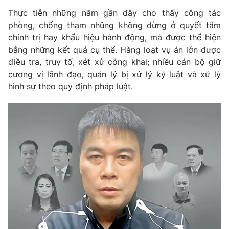
Thị trường 24h
Tấm lòng Việt
Thực tiễn những năm gần đây cho thấy công tác
phòng, chống tham nhũng không dừng ở quyết tâm
VTV4
Vươn mình bằng AI
chính trị hay khẩu hiệu hành động, mà được thể hiện
bằng những kết quả cụ thể. Hàng loạt vụ án lớn được
điều tra, truy tố, xét xử công khai; nhiều cán bộ giữ
VTV9
VTV8
cương vị lãnh đạo, quản lý bị xử lý kỷ luật và xử lý
hình sự theo quy định pháp luật.
Liên hệ tòa soạn
English
THỜI BÁO VTV
Theo dõi báo trên
Cơ quan chủ quản:
Đài Truyền hình Việt Nam
Cơ quan báo chí:
Thời báo VTV