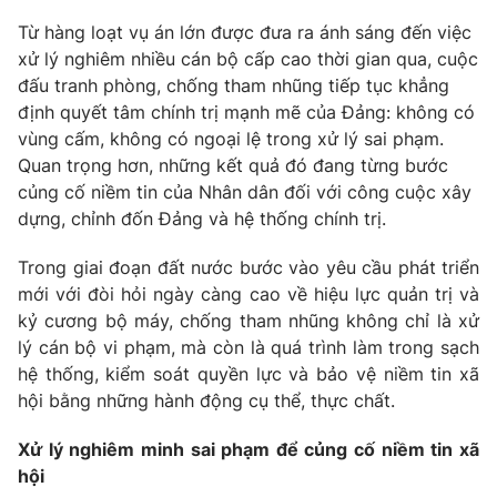
Giao lưu trực tuyến
Sản phẩm
Từ hàng loạt vụ án lớn được đưa ra ánh sáng đến việc
xử lý nghiêm nhiều cán bộ cấp cao thời gian qua, cuộc
Lịch phát sóng
Thị trường
đấu tranh phòng, chống tham nhũng tiếp tục khẳng
định quyết tâm chính trị mạnh mẽ của Đảng: không có
Tư vấn
vùng cấm, không có ngoại lệ trong xử lý sai phạm.
Chuyên mục khác
Quan trọng hơn, những kết quả đó đang từng bước
Emagazine
Podcast
củng cố niềm tin của Nhân dân đối với công cuộc xây
dựng, chỉnh đốn Đảng và hệ thống chính trị.
Photo
Infographic
Trong giai đoạn đất nước bước vào yêu cầu phát triển
mới với đòi hỏi ngày càng cao về hiệu lực quản trị và
Video
Shorts video
kỷ cương bộ máy, chống tham nhũng không chỉ là xử
lý cán bộ vi phạm, mà còn là quá trình làm trong sạch
hệ thống, kiểm soát quyền lực và bảo vệ niềm tin xã
VTV Money
VTV Thể thao
hội bằng những hành động cụ thể, thực chất.
VTV Sức khoẻ
Bất động sản
Xử lý nghiêm minh sai phạm để củng cố niềm tin xã
hội