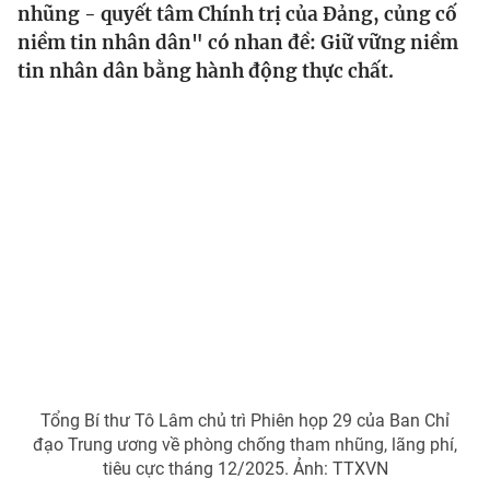
nhũng - quyết tâm Chính trị của Đảng, củng cố
Tin tức
niềm tin nhân dân" có nhan đề: Giữ vững niềm
Kinh tế
tin nhân dân bằng hành động thực chất.
Thế giới đó đây
Tài chính
Dữ liệu và đời sống
Câu chuyện quốc tế
Thị trường
Truyền hình
Góc doanh nghiệp
Phim VTV
Giải trí
Hậu trường
Điện ảnh
Đời sống
Nhân vật
Âm nhạc
Du lịch
Khán giả
Giáo dục
Sao
Làm đẹp
Giải sao mai
Tuyển sinh
Tổng Bí thư Tô Lâm chủ trì Phiên họp 29 của Ban Chỉ
Công nghệ
Chất lượng cuộc sống
đạo Trung ương về phòng chống tham nhũng, lãng phí,
Học trực tuyến
tiêu cực tháng 12/2025. Ảnh: TTXVN
Hitech Công nghệ tương lai