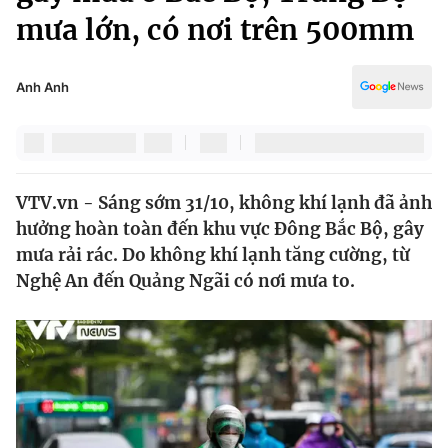
Chính trị
mưa lớn, có nơi trên 500mm
Truyền hình
Văn hóa - Giải trí
Xã hội
Y tế
Anh Anh
Đời sống
Pháp luật
Công nghệ
Giáo dục
Y tế
VTV.vn - Sáng sớm 31/10, không khí lạnh đã ảnh
hưởng hoàn toàn đến khu vực Đông Bắc Bộ, gây
Thế giới
mưa rải rác. Do không khí lạnh tăng cường, từ
Tin tức
Nghệ An đến Quảng Ngãi có nơi mưa to.
Kinh tế
Thế giới đó đây
Tài chính
Dữ liệu và đời sống
Câu chuyện quốc tế
Thị trường
Truyền hình
Góc doanh nghiệp