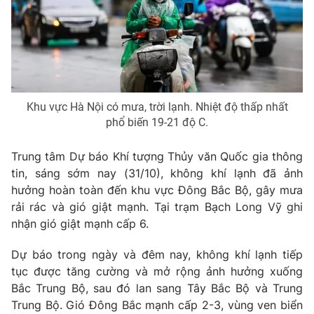
Phim VTV
Giải trí
Hậu trường
Điện ảnh
Đời sống
Nhân vật
Âm nhạc
Du lịch
Khán giả
Giáo dục
Sao
Khu vực Hà Nội có mưa, trời lạnh. Nhiệt độ thấp nhất
Làm đẹp
Giải sao mai
phổ biến 19-21 độ C.
Tuyển sinh
Công nghệ
Chất lượng cuộc sống
Học trực tuyến
Trung tâm Dự báo Khí tượng Thủy văn Quốc gia thông
Hitech Công nghệ tương lai
tin, sáng sớm nay (31/10), không khí lạnh đã ảnh
Giao lưu trực tuyến
hưởng hoàn toàn đến khu vực Đông Bắc Bộ, gây mưa
Sản phẩm
rải rác và gió giật mạnh. Tại trạm Bạch Long Vỹ ghi
Lịch phát sóng
Thị trường
nhận gió giật mạnh cấp 6.
Tư vấn
Dự báo trong ngày và đêm nay, không khí lạnh tiếp
Chuyên mục khác
tục được tăng cường và mở rộng ảnh hưởng xuống
Bắc Trung Bộ, sau đó lan sang Tây Bắc Bộ và Trung
Emagazine
Podcast
Trung Bộ. Gió Đông Bắc mạnh cấp 2-3, vùng ven biển