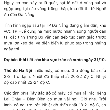
Nguy cơ cao xảy ra lũ quét, sạt lở đất ở vùng núi và
ngập úng tại các vùng trũng thấp, khu đô thị từ Nghệ
An đến Đà Nẵng.
Tình hình ngập sâu tại TP Đà Nẵng đang giảm dần, khu
vực TP Huế cũng hạ mực nước nhanh, song người dân
tại các tỉnh Trung Bộ vẫn cần tiếp tục cảnh giác trước
mưa lớn kéo dài và diễn biến lũ phức tạp trong những
ngày tới.
Dự báo thời tiết các khu vực trên cả nước ngày 31/10:
Thủ đô Hà Nội
nhiều mây, có mưa. Gió đông bắc cấp
2-3. Trời lạnh. Nhiệt độ thấp nhất 20-22 độ C. Nhiệt
độ cao nhất 22-24 độ C.
Các tỉnh phía
Tây Bắc Bộ
có mây, có mưa rải rác; riêng
Lai Châu - Điện Biên có mưa vài nơi. Gió nhẹ. Trời
lạnh, có nơi trời rét. Nhiệt độ thấp nhất 18-21 độ C, có