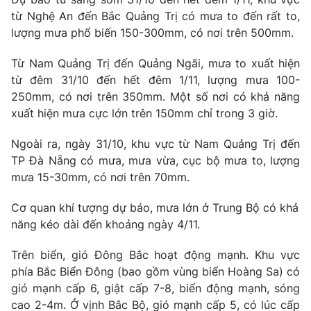
từ Nghệ An đến Bắc Quảng Trị có mưa to đến rất to,
lượng mưa phổ biến 150-300mm, có nơi trên 500mm.
Từ Nam Quảng Trị đến Quảng Ngãi, mưa to xuất hiện
THỜI BÁO VTV
từ đêm 31/10 đến hết đêm 1/11, lượng mưa 100-
250mm, có nơi trên 350mm. Một số nơi có khả năng
Theo dõi báo trên
xuất hiện mưa cực lớn trên 150mm chỉ trong 3 giờ.
Ngoài ra, ngày 31/10, khu vực từ Nam Quảng Trị đến
Cơ quan chủ quản:
Đài Truyền hình Việt Nam
TP Đà Nẵng có mưa, mưa vừa, cục bộ mưa to, lượng
Cơ quan báo chí:
Thời báo VTV
mưa 15-30mm, có nơi trên 70mm.
Giấy phép hoạt động báo in và báo điện tử số 483/GP-BTTTT
cấp ngày 29/12/2023
Cơ quan khí tượng dự báo, mưa lớn ở Trung Bộ có khả
Tổng Biên tập:
Vũ Thanh Thủy
năng kéo dài đến khoảng ngày 4/11.
Phó Tổng Biên tập:
Nguyễn Thị Mỹ Hạnh, Phạm Quốc Thắng,
Trên biển, gió Đông Bắc hoạt động mạnh. Khu vực
Nguyễn Trọng Ninh
phía Bắc Biển Đông (bao gồm vùng biển Hoàng Sa) có
Tổng đài VTV:
024.38 355 931 - 024.38 355 932
gió mạnh cấp 6, giật cấp 7-8, biển động mạnh, sóng
Ðiện thoại Thời báo VTV:
024.66 897 897
cao 2-4m. Ở vịnh Bắc Bộ, gió mạnh cấp 5, có lúc cấp