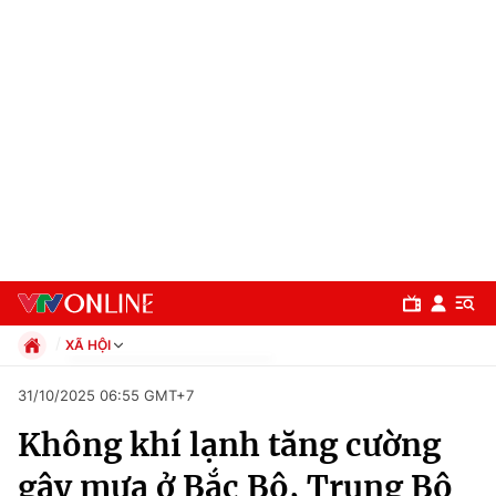
XÃ HỘI
Chính trị
31/10/2025 06:55 GMT+7
Xã hội
Không khí lạnh tăng cường
Pháp luật
Chuyên mục
Kinh tế
gây mưa ở Bắc Bộ, Trung Bộ
Thể thao