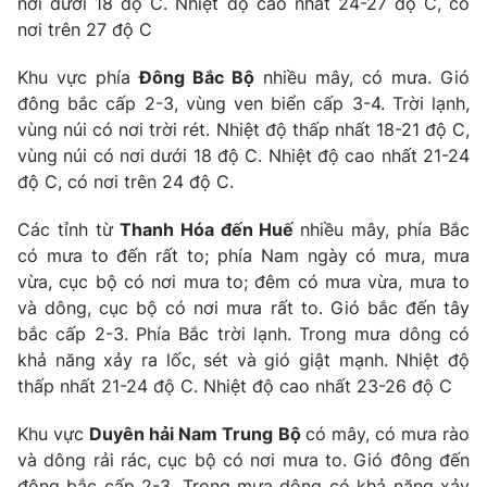
nơi dưới 18 độ C. Nhiệt độ cao nhất 24-27 độ C, có
nơi trên 27 độ C
Khu vực phía
Đông Bắc Bộ
nhiều mây, có mưa. Gió
đông bắc cấp 2-3, vùng ven biển cấp 3-4. Trời lạnh,
vùng núi có nơi trời rét. Nhiệt độ thấp nhất 18-21 độ C,
vùng núi có nơi dưới 18 độ C. Nhiệt độ cao nhất 21-24
độ C, có nơi trên 24 độ C.
Các tỉnh từ
Thanh Hóa đến Huế
nhiều mây, phía Bắc
có mưa to đến rất to; phía Nam ngày có mưa, mưa
vừa, cục bộ có nơi mưa to; đêm có mưa vừa, mưa to
và dông, cục bộ có nơi mưa rất to. Gió bắc đến tây
bắc cấp 2-3. Phía Bắc trời lạnh. Trong mưa dông có
khả năng xảy ra lốc, sét và gió giật mạnh. Nhiệt độ
thấp nhất 21-24 độ C. Nhiệt độ cao nhất 23-26 độ C
Khu vực
Duyên hải Nam Trung Bộ
có mây, có mưa rào
và dông rải rác, cục bộ có nơi mưa to. Gió đông đến
đông bắc cấp 2-3. Trong mưa dông có khả năng xảy