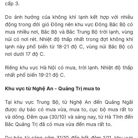
cấp 3.
Photo
Infographic
Do ảnh hưởng của không khí lạnh kết hợp với nhiễu
động trong đới gió Đông nên khu vực Đông Bắc Bộ có
Video
Shorts video
mưa nhiều nơi, Bắc Bộ và Bắc Trung Bộ trời lạnh, vùng
núi có nơi rét. Nhiệt độ thấp nhất trong đợt không khí
VTV Money
VTV Thể thao
lạnh này phổ biến từ 18-21 độ C, vùng núi Bắc Bộ có
nơi dưới 17 độ C.
VTV Sức khoẻ
Bất động sản
Riêng khu vực Hà Nội có mưa, trời lạnh. Nhiệt độ thấp
nhất phổ biến 19-21 độ C.
Thị trường 24h
Tấm lòng Việt
Khu vực từ Nghệ An - Quảng Trị mưa to
VTV4
Vươn mình bằng AI
Tại khu vực Trung Bộ, từ Nghệ An đến Quảng Ngãi
được dự báo có mưa vừa, mưa to, cục bộ mưa rất to
và dông. Đêm qua (30/10) và sáng nay, từ Hà Tĩnh đến
VTV9
VTV8
Bắc Quảng Trị đã có mưa vừa đến mưa rất to.
Liên hệ tòa soạn
English
Dự báo từ sáng sớm 31/10 đến hết đêm 1/11, khu vực