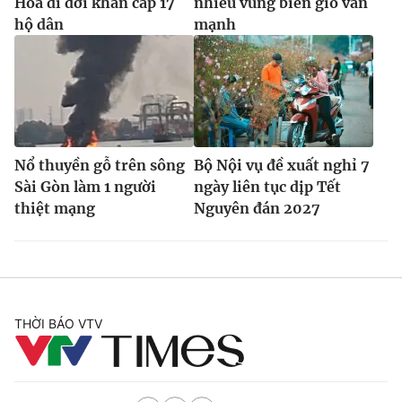
Hóa di dời khẩn cấp 17
nhiều vùng biển gió vẫn
hộ dân
mạnh
Nổ thuyền gỗ trên sông
Bộ Nội vụ đề xuất nghỉ 7
Sài Gòn làm 1 người
ngày liên tục dịp Tết
thiệt mạng
Nguyên đán 2027
THỜI BÁO VTV