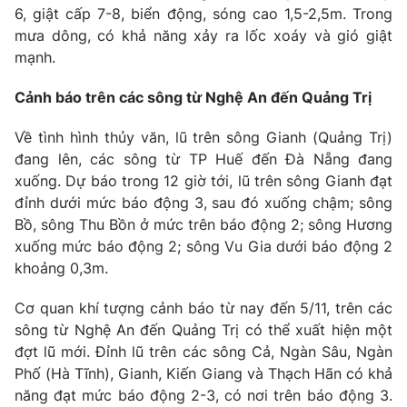
Email:
toasoan@vtv.vn
6, giật cấp 7-8, biển động, sóng cao 1,5-2,5m. Trong
Liên hệ quảng cáo:
024-7300.7108
mưa dông, có khả năng xảy ra lốc xoáy và gió giật
mạnh.
Cảnh báo trên các sông từ Nghệ An đến Quảng Trị
Về tình hình thủy văn, lũ trên sông Gianh (Quảng Trị)
đang lên, các sông từ TP Huế đến Đà Nẵng đang
xuống. Dự báo trong 12 giờ tới, lũ trên sông Gianh đạt
đỉnh dưới mức báo động 3, sau đó xuống chậm; sông
Bồ, sông Thu Bồn ở mức trên báo động 2; sông Hương
xuống mức báo động 2; sông Vu Gia dưới báo động 2
khoảng 0,3m.
® Cấm sao chép dưới mọi hình thức nếu không có sự chấp
thuận bằng văn bản. Ghi rõ nguồn VTV.vn khi phát hành lại
Cơ quan khí tượng cảnh báo từ nay đến 5/11, trên các
thông tin từ website này.
sông từ Nghệ An đến Quảng Trị có thể xuất hiện một
đợt lũ mới. Đỉnh lũ trên các sông Cả, Ngàn Sâu, Ngàn
Phố (Hà Tĩnh), Gianh, Kiến Giang và Thạch Hãn có khả
năng đạt mức báo động 2-3, có nơi trên báo động 3.