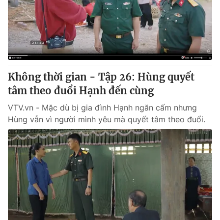
Tin tức
Kinh tế
Thế giới đó đây
Tài chính
Dữ liệu và đời sống
Câu chuyện quốc tế
Thị trường
Không thời gian - Tập 26: Hùng quyết
Truyền hình
Góc doanh nghiệp
tâm theo đuổi Hạnh đến cùng
Phim VTV
Giải trí
VTV.vn - Mặc dù bị gia đình Hạnh ngăn cấm nhưng
Hậu trường
Hùng vẫn vì người mình yêu mà quyết tâm theo đuổi.
Điện ảnh
Đời sống
Nhân vật
Âm nhạc
Du lịch
Khán giả
Giáo dục
Sao
Làm đẹp
Giải sao mai
Tuyển sinh
Công nghệ
Chất lượng cuộc sống
Học trực tuyến
Hitech Công nghệ tương lai