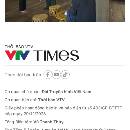
Giao lưu trực tuyến
Sản phẩm
Lịch phát sóng
Thị trường
Tư vấn
Chuyên mục khác
THỜI BÁO VTV
Emagazine
Podcast
Photo
Infographic
Theo dõi báo trên
Video
Shorts video
Cơ quan chủ quản:
Đài Truyền hình Việt Nam
VTV Money
VTV Thể thao
Cơ quan báo chí:
Thời báo VTV
Giấy phép hoạt động báo in và báo điện tử số 483/GP-BTTTT
cấp ngày 29/12/2023
VTV Sức khoẻ
Bất động sản
Tổng Biên tập:
Vũ Thanh Thủy
Phó Tổng Biên tập: