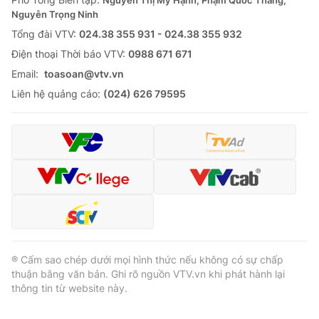
Nguyễn Thị Mỹ Hạnh, Phạm Quốc Thắng,
Thị trường 24h
Tấm lòng Việt
Nguyễn Trọng Ninh
Tổng đài VTV:
024.38 355 931 - 024.38 355 932
VTV4
Vươn mình bằng AI
Ðiện thoại Thời báo VTV:
0988 671 671
Email:
toasoan@vtv.vn
VTV9
VTV8
Liên hệ quảng cáo:
(024) 626 79595
Liên hệ tòa soạn
English
THỜI BÁO VTV
® Cấm sao chép dưới mọi hình thức nếu không có sự chấp
thuận bằng văn bản. Ghi rõ nguồn VTV.vn khi phát hành lại
Theo dõi báo trên
thông tin từ website này.
Cơ quan chủ quản:
Đài Truyền hình Việt Nam