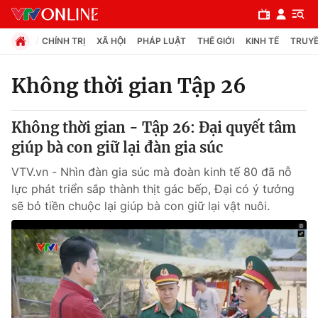
CHÍNH TRỊ
XÃ HỘI
PHÁP LUẬT
THẾ GIỚI
KINH TẾ
TRUYỀ
Không thời gian Tập 26
Chuyên mục
Không thời gian - Tập 26: Đại quyết tâm
Chính trị
giúp bà con giữ lại đàn gia súc
VTV.vn - Nhìn đàn gia súc mà đoàn kinh tế 80 đã nỗ
Xã hội
lực phát triển sắp thành thịt gác bếp, Đại có ý tưởng
sẽ bỏ tiền chuộc lại giúp bà con giữ lại vật nuôi.
Pháp luật
Y tế
Thế giới