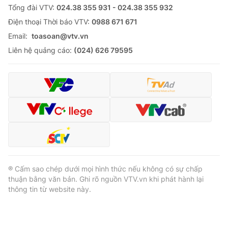
Tổng đài VTV:
024.38 355 931 - 024.38 355 932
Ðiện thoại Thời báo VTV:
0988 671 671
Email:
toasoan@vtv.vn
Liên hệ quảng cáo:
(024) 626 79595
® Cấm sao chép dưới mọi hình thức nếu không có sự chấp
thuận bằng văn bản. Ghi rõ nguồn VTV.vn khi phát hành lại
thông tin từ website này.