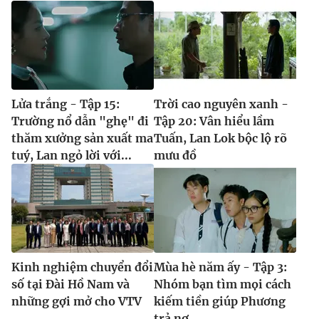
Lửa trắng - Tập 15:
Trời cao nguyên xanh -
Trường nổ dẫn "ghẹ" đi
Tập 20: Vân hiểu lầm
thăm xưởng sản xuất ma
Tuấn, Lan Lok bộc lộ rõ
tuý, Lan ngỏ lời với...
mưu đồ
Kinh nghiệm chuyển đổi
Mùa hè năm ấy - Tập 3:
số tại Đài Hồ Nam và
Nhóm bạn tìm mọi cách
những gợi mở cho VTV
kiếm tiền giúp Phương
trả nợ