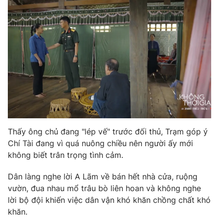
THỜI BÁO VTV
Theo dõi báo trên
Cơ quan chủ quản:
Đài Truyền hình Việt Nam
Thấy ông chủ đang "lép vế" trước đối thủ, Trạm góp ý
Cơ quan báo chí:
Thời báo VTV
Chí Tài đang vì quá nuông chiều nên người ấy mới
Giấy phép hoạt động báo in và báo điện tử số 483/GP-BTTTT
không biết trân trọng tình cảm.
cấp ngày 29/12/2023
Tổng Biên tập:
Vũ Thanh Thủy
Dân làng nghe lời A Lãm về bán hết nhà cửa, ruộng
Phó Tổng Biên tập:
vườn, đua nhau mổ trâu bò liên hoan và không nghe
Nguyễn Thị Mỹ Hạnh, Phạm Quốc Thắng,
Nguyễn Trọng Ninh
lời bộ đội khiến việc dân vận khó khăn chồng chất khó
Tổng đài VTV:
024.38 355 931 - 024.38 355 932
khăn.