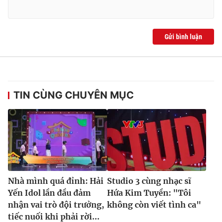
Gửi bình luận
TIN CÙNG CHUYÊN MỤC
Nhà mình quá đỉnh: Hải
Studio 3 cùng nhạc sĩ
Yến Idol lần đầu đảm
Hứa Kim Tuyền: "Tôi
nhận vai trò đội trưởng,
không còn viết tình ca"
tiếc nuối khi phải rời...