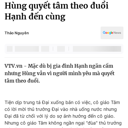
Chính trị
Hùng quyết tâm theo đuổi
Truyền hình
Hạnh đến cùng
Văn hóa - Giải trí
Xã hội
Y tế
Đời sống
Thảo Nguyên
Pháp luật
Công nghệ
Giáo dục
Y tế
VTV.vn - Mặc dù bị gia đình Hạnh ngăn cấm
Thế giới
nhưng Hùng vẫn vì người mình yêu mà quyết
Tin tức
tâm theo đuổi.
Kinh tế
Thế giới đó đây
Tài chính
Dữ liệu và đời sống
Tiện dịp trung tá Đại xuống bản có việc, cô giáo Tâm
Câu chuyện quốc tế
Thị trường
có lời mời thủ trưởng Đại vào nhà uống nước nhưng
Đại đã từ chối với lý do sợ ảnh hưởng đến cô giáo.
Truyền hình
Góc doanh nghiệp
Nhưng cô giáo Tâm không ngần ngại "đùa" thủ trưởng