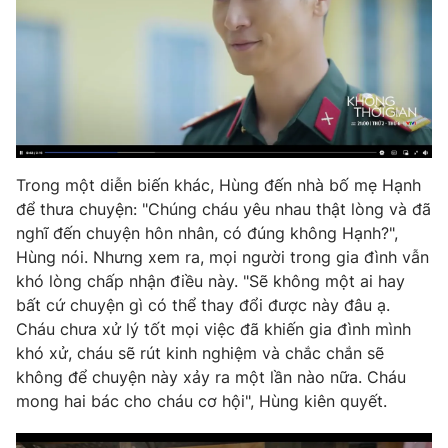
Photo
Infographic
Video
Shorts video
VTV Money
VTV Thể thao
Trong một diễn biến khác, Hùng đến nhà bố mẹ Hạnh
VTV Sức khoẻ
Bất động sản
để thưa chuyện: "Chúng cháu yêu nhau thật lòng và đã
nghĩ đến chuyện hôn nhân, có đúng không Hạnh?",
Hùng nói. Nhưng xem ra, mọi người trong gia đình vẫn
Thị trường 24h
Tấm lòng Việt
khó lòng chấp nhận điều này. "Sẽ không một ai hay
bất cứ chuyện gì có thể thay đổi được này đâu ạ.
VTV4
Vươn mình bằng AI
Cháu chưa xử lý tốt mọi việc đã khiến gia đình mình
khó xử, cháu sẽ rút kinh nghiệm và chắc chắn sẽ
không để chuyện này xảy ra một lần nào nữa. Cháu
VTV9
VTV8
mong hai bác cho cháu cơ hội", Hùng kiên quyết.
Liên hệ tòa soạn
English