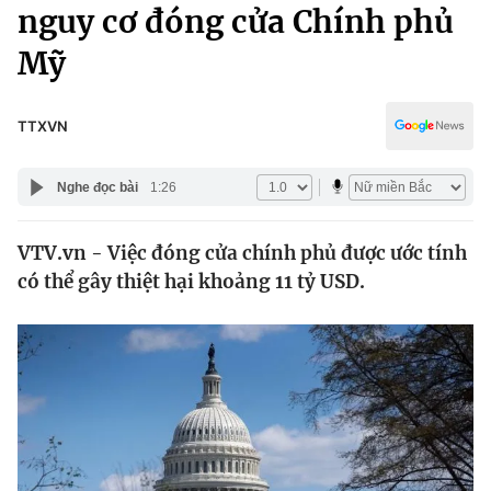
Chính trị
nguy cơ đóng cửa Chính phủ
Truyền hình
Mỹ
Văn hóa - Giải trí
Xã hội
Y tế
Đời sống
TTXVN
Pháp luật
Công nghệ
Giáo dục
Nghe đọc bài
1:26
Y tế
VTV.vn - Việc đóng cửa chính phủ được ước tính
Thế giới
có thể gây thiệt hại khoảng 11 tỷ USD.
Tin tức
Kinh tế
Thế giới đó đây
Tài chính
Dữ liệu và đời sống
Câu chuyện quốc tế
Thị trường
Truyền hình
Góc doanh nghiệp