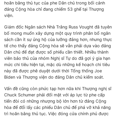
hoãn bằng thủ tục của phe Dân chủ trong bối cảnh
Photo
Infographic
đảng Cộng hòa chỉ đang chiếm 53 ghế tại Thượng
viện.
Video
Shorts video
Giám đốc Ngân sách Nhà Trắng Russ Vought đã tuyên
bố mong muốn xây dựng một quy trình phân bổ ngân
VTV Money
VTV Thể thao
sách cần ít sự ủng hộ của lưỡng đảng hơn, nhưng thực
tế cho thấy đảng Cộng hòa sẽ vẫn phải dựa vào đảng
Dân chủ để đạt được số phiếu cần thiết. Nhiều thành
VTV Sức khoẻ
Bất động sản
viên bảo thủ của nhóm Nghị sĩ Tự do đã gợi ý gia hạn
mức chi tiêu hiện tại, mặc dù những kế hoạch chi tiêu
Thị trường 24h
Tấm lòng Việt
này đã được phê duyệt dưới thời Tổng thống Joe
Biden và Thượng viện do đảng Dân chủ kiểm soát.
VTV4
Vươn mình bằng AI
Vấn đề cũng còn phức tạp hơn nữa khi Thượng nghị sĩ
Chuck Schumer phải đối mặt với áp lực từ phe cấp
VTV9
VTV8
tiến đòi có những nhượng bộ lớn hơn từ đảng Cộng
hòa để đổi lấy các phiếu Dân chủ để phá vỡ khả năng
trì hoãn bằng thủ tục. Việc đóng cửa chính phủ được
Liên hệ tòa soạn
English