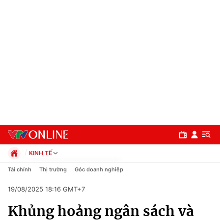
KINH TẾ
Chính trị
Tài chính
Thị trường
Góc doanh nghiệp
Xã hội
19/08/2025 18:16 GMT+7
Pháp luật
Chuyên mục
Kinh tế
Khủng hoảng ngân sách và
Thể thao