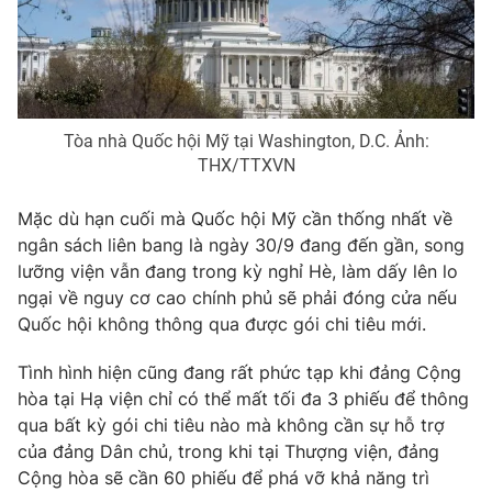
Phim VTV
Giải trí
Hậu trường
Điện ảnh
Đời sống
Nhân vật
Âm nhạc
Du lịch
Khán giả
Tòa nhà Quốc hội Mỹ tại Washington, D.C. Ảnh:
Giáo dục
Sao
THX/TTXVN
Làm đẹp
Giải sao mai
Tuyển sinh
Công nghệ
Mặc dù hạn cuối mà Quốc hội Mỹ cần thống nhất về
Chất lượng cuộc sống
Học trực tuyến
ngân sách liên bang là ngày 30/9 đang đến gần, song
Hitech Công nghệ tương lai
lưỡng viện vẫn đang trong kỳ nghỉ Hè, làm dấy lên lo
Giao lưu trực tuyến
ngại về nguy cơ cao chính phủ sẽ phải đóng cửa nếu
Sản phẩm
Quốc hội không thông qua được gói chi tiêu mới.
Lịch phát sóng
Thị trường
Tình hình hiện cũng đang rất phức tạp khi đảng Cộng
Tư vấn
hòa tại Hạ viện chỉ có thể mất tối đa 3 phiếu để thông
Chuyên mục khác
qua bất kỳ gói chi tiêu nào mà không cần sự hỗ trợ
của đảng Dân chủ, trong khi tại Thượng viện, đảng
Emagazine
Podcast
Cộng hòa sẽ cần 60 phiếu để phá vỡ khả năng trì