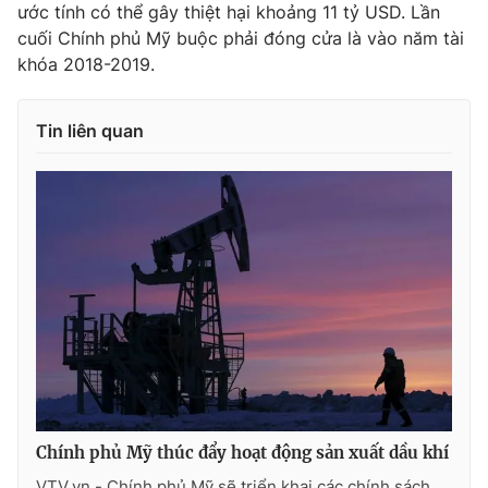
ước tính có thể gây thiệt hại khoảng 11 tỷ USD. Lần
cuối Chính phủ Mỹ buộc phải đóng cửa là vào năm tài
khóa 2018-2019.
THỜI BÁO VTV
Tin liên quan
Theo dõi báo trên
Cơ quan chủ quản:
Đài Truyền hình Việt Nam
Cơ quan báo chí:
Thời báo VTV
Giấy phép hoạt động báo in và báo điện tử số 483/GP-BTTTT
cấp ngày 29/12/2023
Tổng Biên tập:
Vũ Thanh Thủy
Phó Tổng Biên tập:
Nguyễn Thị Mỹ Hạnh, Phạm Quốc Thắng,
Nguyễn Trọng Ninh
Chính phủ Mỹ thúc đẩy hoạt động sản xuất dầu khí
Tổng đài VTV:
024.38 355 931 - 024.38 355 932
VTV.vn - Chính phủ Mỹ sẽ triển khai các chính sách