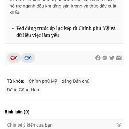
Ðiện thoại Thời báo VTV:
024.66 897 897
hỗ trợ ngành dầu khí tăng sản lượng và thúc đẩy xuất
Email:
toasoan@vtv.vn
khẩu.
Liên hệ quảng cáo:
024-7300.7108
Fed đứng trước áp lực kép từ Chính phủ Mỹ và
dữ liệu việc làm yếu
0
0
Từ khóa:
Chính phủ Mỹ
đảng Dân chủ
Đảng Cộng Hòa
® Cấm sao chép dưới mọi hình thức nếu không có sự chấp
thuận bằng văn bản. Ghi rõ nguồn VTV.vn khi phát hành lại
Bình luận
(
0
)
thông tin từ website này.