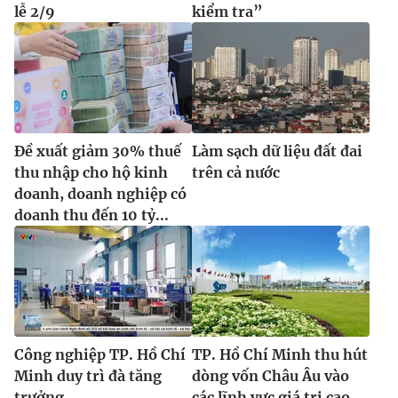
lễ 2/9
kiểm tra”
Đề xuất giảm 30% thuế
Làm sạch dữ liệu đất đai
thu nhập cho hộ kinh
trên cả nước
doanh, doanh nghiệp có
doanh thu đến 10 tỷ...
Công nghiệp TP. Hồ Chí
TP. Hồ Chí Minh thu hút
Minh duy trì đà tăng
dòng vốn Châu Âu vào
trưởng
các lĩnh vực giá trị cao