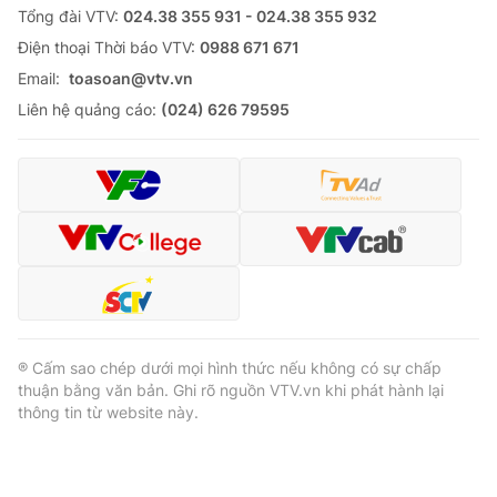
Tổng đài VTV:
024.38 355 931 - 024.38 355 932
Ðiện thoại Thời báo VTV:
0988 671 671
Email:
toasoan@vtv.vn
Liên hệ quảng cáo:
(024) 626 79595
® Cấm sao chép dưới mọi hình thức nếu không có sự chấp
thuận bằng văn bản. Ghi rõ nguồn VTV.vn khi phát hành lại
thông tin từ website này.