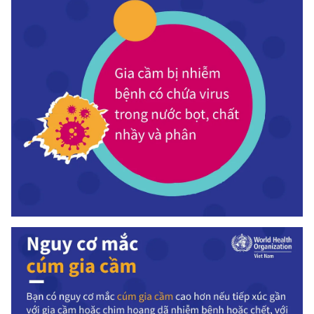
Photo
Infographic
Video
Shorts video
VTV Money
VTV Thể thao
VTV Sức khoẻ
Bất động sản
Thị trường 24h
Tấm lòng Việt
VTV4
Vươn mình bằng AI
VTV9
VTV8
Liên hệ tòa soạn
English