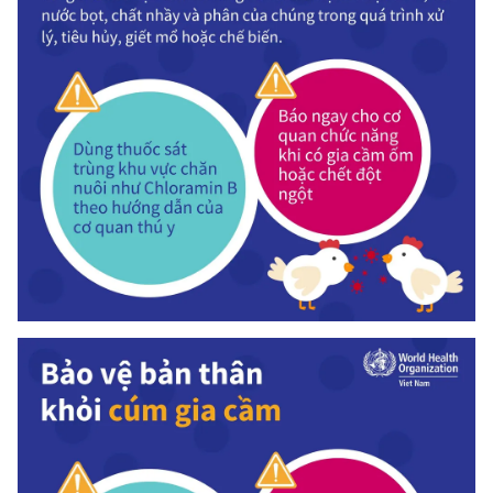
THỜI BÁO VTV
Theo dõi báo trên
Cơ quan chủ quản:
Đài Truyền hình Việt Nam
Cơ quan báo chí:
Thời báo VTV
Giấy phép hoạt động báo in và báo điện tử số 483/GP-BTTTT
cấp ngày 29/12/2023
Tổng Biên tập:
Vũ Thanh Thủy
Phó Tổng Biên tập:
Nguyễn Thị Mỹ Hạnh, Phạm Quốc Thắng,
Nguyễn Trọng Ninh
Tổng đài VTV:
024.38 355 931 - 024.38 355 932