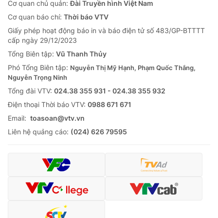
Cơ quan chủ quản:
Đài Truyền hình Việt Nam
Cơ quan báo chí:
Thời báo VTV
Giấy phép hoạt động báo in và báo điện tử số 483/GP-BTTTT
cấp ngày 29/12/2023
Tổng Biên tập:
Vũ Thanh Thủy
Phó Tổng Biên tập:
Nguyễn Thị Mỹ Hạnh, Phạm Quốc Thắng,
Nguyễn Trọng Ninh
Tổng đài VTV:
024.38 355 931 - 024.38 355 932
Ðiện thoại Thời báo VTV:
0988 671 671
Email:
toasoan@vtv.vn
Liên hệ quảng cáo:
(024) 626 79595