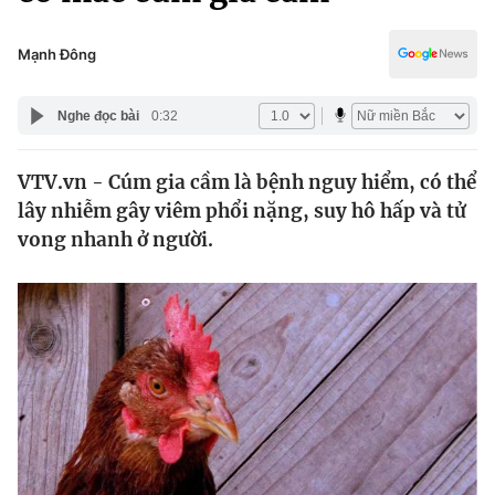
Chính trị
Truyền hình
Văn hóa - Giải trí
Mạnh Đông
Xã hội
Y tế
Đời sống
Nghe đọc bài
0:32
Pháp luật
Công nghệ
Giáo dục
VTV.vn - Cúm gia cầm là bệnh nguy hiểm, có thể
Y tế
lây nhiễm gây viêm phổi nặng, suy hô hấp và tử
vong nhanh ở người.
Thế giới
Tin tức
Kinh tế
Thế giới đó đây
Tài chính
Dữ liệu và đời sống
Câu chuyện quốc tế
Thị trường
Truyền hình
Góc doanh nghiệp