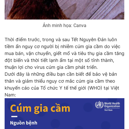
Phim VTV
Giải trí
Hậu trường
Điện ảnh
Đời sống
Nhân vật
Ảnh minh họa: Canva
Âm nhạc
Du lịch
Khán giả
Giáo dục
Thời điểm trước, trong và sau Tết Nguyên Đán luôn
Sao
Làm đẹp
tiềm ẩn nguy cơ người bị nhiễm cúm gia cầm do việc
Giải sao mai
Tuyển sinh
mua bán, vận chuyển, giết mổ và tiêu thụ gia cầm tăng
Công nghệ
Chất lượng cuộc sống
đột biến và thời tiết lạnh ẩm tại một số tỉnh thành,
Học trực tuyến
thuận lợi cho virus cúm gia cầm phát triển.
Hitech Công nghệ tương lai
Giao lưu trực tuyến
Dưới đây là những điều bạn cần biết để bảo vệ bản
Sản phẩm
thân và giảm thiểu nguy cơ mắc cúm gia cầm theo
khuyến cáo của Tổ chức Y tế thế giới (WHO) tại Việt
Lịch phát sóng
Thị trường
Nam:
Tư vấn
Chuyên mục khác
Emagazine
Podcast