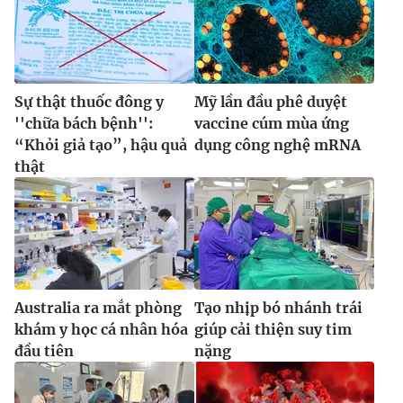
Sự thật thuốc đông y
Mỹ lần đầu phê duyệt
''chữa bách bệnh'':
vaccine cúm mùa ứng
“Khỏi giả tạo”, hậu quả
dụng công nghệ mRNA
thật
Australia ra mắt phòng
Tạo nhịp bó nhánh trái
khám y học cá nhân hóa
giúp cải thiện suy tim
đầu tiên
nặng