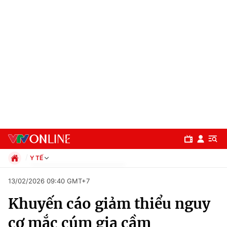
Y TẾ
Chính trị
13/02/2026 09:40 GMT+7
Xã hội
Khuyến cáo giảm thiểu nguy
Pháp luật
Chuyên mục
Kinh tế
cơ mắc cúm gia cầm
Thể thao