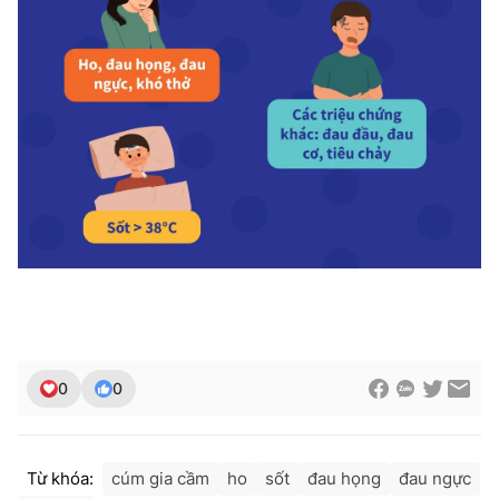
0
0
Từ khóa:
cúm gia cầm
ho
sốt
đau họng
đau ngực