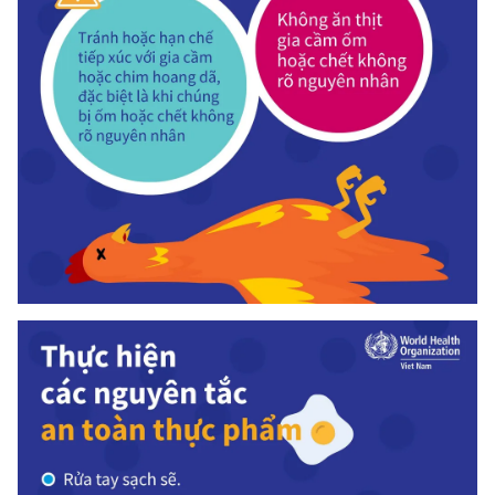
Ðiện thoại Thời báo VTV:
024.66 897 897
Email:
toasoan@vtv.vn
Liên hệ quảng cáo:
024-7300.7108
® Cấm sao chép dưới mọi hình thức nếu không có sự chấp
thuận bằng văn bản. Ghi rõ nguồn VTV.vn khi phát hành lại
thông tin từ website này.