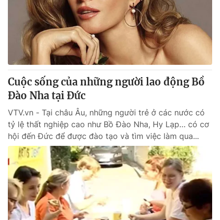
Thị trường 24h
Tấm lòng Việt
VTV4
Vươn mình bằng AI
VTV9
VTV8
Cuộc sống của những người lao động Bồ
Liên hệ tòa soạn
English
Đào Nha tại Đức
VTV.vn - Tại châu Âu, những người trẻ ở các nước có
tỷ lệ thất nghiệp cao như Bồ Đào Nha, Hy Lạp… có cơ
hội đến Đức để được đào tạo và tìm việc làm qua...
THỜI BÁO VTV
Theo dõi báo trên
Cơ quan chủ quản:
Đài Truyền hình Việt Nam