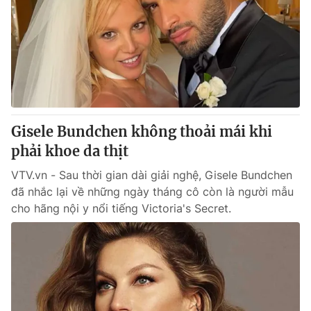
Giao lưu trực tuyến
Sản phẩm
Lịch phát sóng
Thị trường
Tư vấn
Chuyên mục khác
Emagazine
Podcast
Gisele Bundchen không thoải mái khi
phải khoe da thịt
Photo
Infographic
VTV.vn - Sau thời gian dài giải nghệ, Gisele Bundchen
đã nhắc lại về những ngày tháng cô còn là người mẫu
Video
Shorts video
cho hãng nội y nổi tiếng Victoria's Secret.
VTV Money
VTV Thể thao
VTV Sức khoẻ
Bất động sản