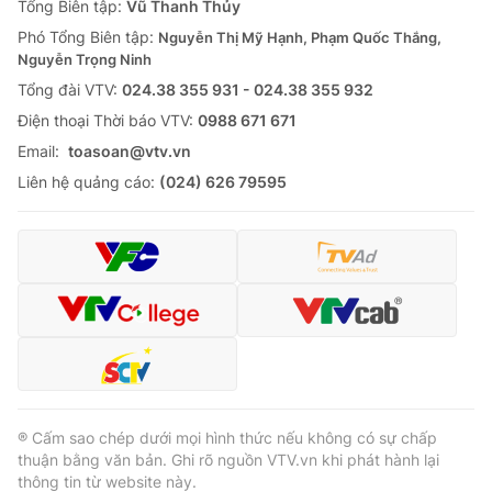
Tổng Biên tập:
Vũ Thanh Thủy
Phó Tổng Biên tập:
Nguyễn Thị Mỹ Hạnh, Phạm Quốc Thắng,
Nguyễn Trọng Ninh
Tổng đài VTV:
024.38 355 931 - 024.38 355 932
® Cấm sao chép dưới mọi hình thức nếu không có sự chấp
Ðiện thoại Thời báo VTV:
0988 671 671
thuận bằng văn bản. Ghi rõ nguồn VTV.vn khi phát hành lại
thông tin từ website này.
Email:
toasoan@vtv.vn
Liên hệ quảng cáo:
(024) 626 79595
® Cấm sao chép dưới mọi hình thức nếu không có sự chấp
thuận bằng văn bản. Ghi rõ nguồn VTV.vn khi phát hành lại
thông tin từ website này.