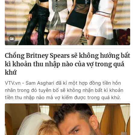
Tin tức
Kinh tế
Thế giới đó đây
Tài chính
Dữ liệu và đời sống
Câu chuyện quốc tế
Thị trường
Truyền hình
Góc doanh nghiệp
Chồng Britney Spears sẽ không hưởng bất
Phim VTV
kì khoản thu nhập nào của vợ trong quá
Giải trí
khứ
Hậu trường
Điện ảnh
Đời sống
VTV.vn - Sam Asghari đã kí một hợp đồng tiền hôn
Nhân vật
Âm nhạc
nhân trong đó tuyên bố sẽ không nhận bất kì khoản
Du lịch
Khán giả
tiền thu nhập nào mà vợ kiếm được trong quá khứ.
Giáo dục
Sao
Làm đẹp
Giải sao mai
Tuyển sinh
Công nghệ
Chất lượng cuộc sống
Học trực tuyến
Hitech Công nghệ tương lai