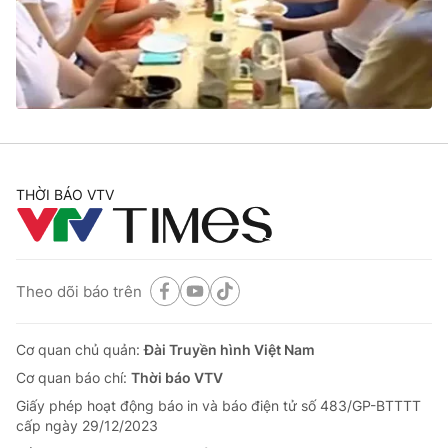
Cơ quan báo chí:
Thời báo VTV
Giấy phép hoạt động báo in và báo điện tử số 483/GP-BTTTT
cấp ngày 29/12/2023
Tổng Biên tập:
Vũ Thanh Thủy
Phó Tổng Biên tập:
Nguyễn Thị Mỹ Hạnh, Phạm Quốc Thắng,
Nguyễn Trọng Ninh
Tổng đài VTV:
024.38 355 931 - 024.38 355 932
THỜI BÁO VTV
Ðiện thoại Thời báo VTV:
024.66 897 897
Email:
toasoan@vtv.vn
Liên hệ quảng cáo:
024-7300.7108
Theo dõi báo trên
Cơ quan chủ quản:
Đài Truyền hình Việt Nam
Cơ quan báo chí:
Thời báo VTV
Giấy phép hoạt động báo in và báo điện tử số 483/GP-BTTTT
cấp ngày 29/12/2023