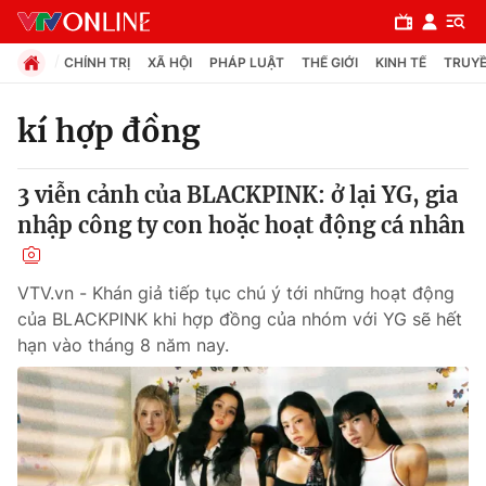
CHÍNH TRỊ
XÃ HỘI
PHÁP LUẬT
THẾ GIỚI
KINH TẾ
TRUYỀ
kí hợp đồng
Chuyên mục
3 viễn cảnh của BLACKPINK: ở lại YG, gia
Chính trị
nhập công ty con hoặc hoạt động cá nhân
Xã hội
VTV.vn - Khán giả tiếp tục chú ý tới những hoạt động
của BLACKPINK khi hợp đồng của nhóm với YG sẽ hết
Pháp luật
hạn vào tháng 8 năm nay.
Y tế
Thế giới