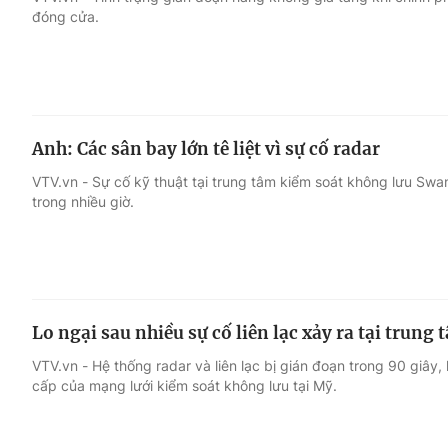
đóng cửa.
Giải trí
Đời sống
Điện ảnh
Du lịch
Anh: Các sân bay lớn tê liệt vì sự cố radar
Âm nhạc
Làm đẹp
VTV.vn - Sự cố kỹ thuật tại trung tâm kiểm soát không lưu Swan
trong nhiều giờ.
Sao
Chất lượng cuộc sốn
Lo ngại sau nhiều sự cố liên lạc xảy ra tại trung
VTV.vn - Hệ thống radar và liên lạc bị gián đoạn trong 90 giây, 
cấp của mạng lưới kiểm soát không lưu tại Mỹ.