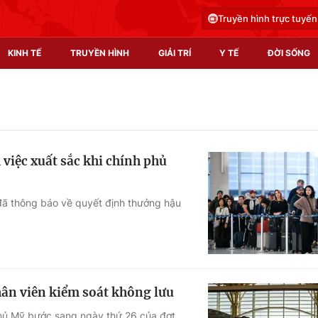
Truyền hình trực tuyến
KINH TẾ
TRUYỀN HÌNH
GIẢI TRÍ
Y TẾ
ĐỜI SỐNG
Pháp luật
Y tế
Truyền hình
Multimedia
iệc xuất sắc khi chính phủ
Phim VTV
Video
Hậu trường
Shorts video
 đã thông báo về quyết định thưởng hậu
Nhân vật
Podcast
Khán giả
EMagazine
Giải sao mai
Photo
hân viên kiểm soát không lưu
Infographic
phủ Mỹ bước sang ngày thứ 26 của đợt