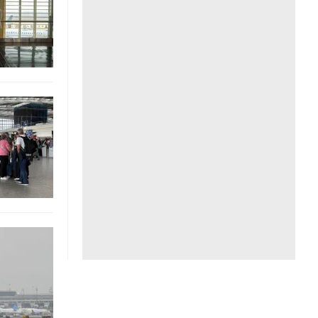
Liên hệ toà soạn
hệ tương lai