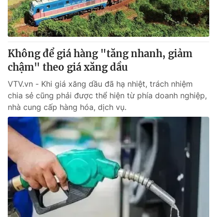
Thị trường 24h
Tấm lòng Việt
VTV4
Vươn mình bằng AI
Không để giá hàng "tăng nhanh, giảm
VTV9
VTV8
chậm" theo giá xăng dầu
VTV.vn - Khi giá xăng dầu đã hạ nhiệt, trách nhiệm
Liên hệ tòa soạn
English
chia sẻ cũng phải được thể hiện từ phía doanh nghiệp,
nhà cung cấp hàng hóa, dịch vụ.
THỜI BÁO VTV
Theo dõi báo trên
Cơ quan chủ quản:
Đài Truyền hình Việt Nam
Cơ quan báo chí:
Thời báo VTV