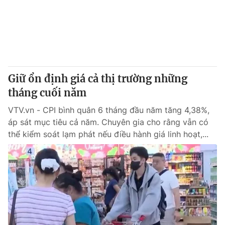
Tin tức
Kinh tế
Thế giới đó đây
Tài chính
Dữ liệu và đời sống
Câu chuyện quốc tế
Thị trường
Giữ ổn định giá cả thị trường những
Truyền hình
Góc doanh nghiệp
tháng cuối năm
Phim VTV
Giải trí
VTV.vn - CPI bình quân 6 tháng đầu năm tăng 4,38%,
Hậu trường
áp sát mục tiêu cả năm. Chuyên gia cho rằng vẫn có
Điện ảnh
thể kiểm soát lạm phát nếu điều hành giá linh hoạt,...
Đời sống
Nhân vật
Âm nhạc
Du lịch
Khán giả
Giáo dục
Sao
Làm đẹp
Giải sao mai
Tuyển sinh
Công nghệ
Chất lượng cuộc sống
Học trực tuyến
Hitech Công nghệ tương lai