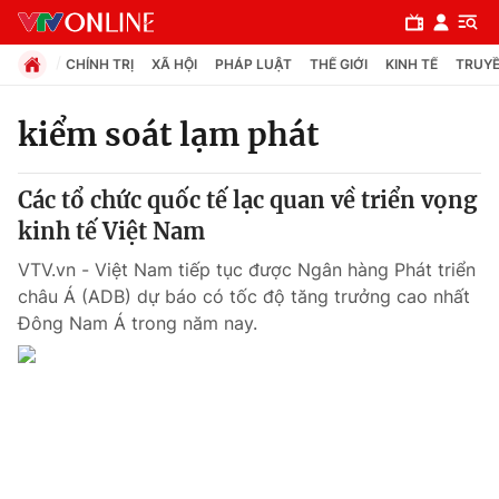
CHÍNH TRỊ
XÃ HỘI
PHÁP LUẬT
THẾ GIỚI
KINH TẾ
TRUYỀ
kiểm soát lạm phát
Chuyên mục
Các tổ chức quốc tế lạc quan về triển vọng
Chính trị
kinh tế Việt Nam
VTV.vn - Việt Nam tiếp tục được Ngân hàng Phát triển
Xã hội
châu Á (ADB) dự báo có tốc độ tăng trưởng cao nhất
Đông Nam Á trong năm nay.
Pháp luật
Y tế
Thế giới