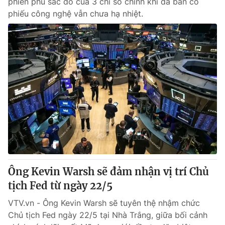
phiên phủ sắc đỏ của 3 chỉ số chính khi đà bán cổ
phiếu công nghệ vẫn chưa hạ nhiệt.
Ông Kevin Warsh sẽ đảm nhận vị trí Chủ
tịch Fed từ ngày 22/5
VTV.vn - Ông Kevin Warsh sẽ tuyên thệ nhậm chức
Chủ tịch Fed ngày 22/5 tại Nhà Trắng, giữa bối cảnh