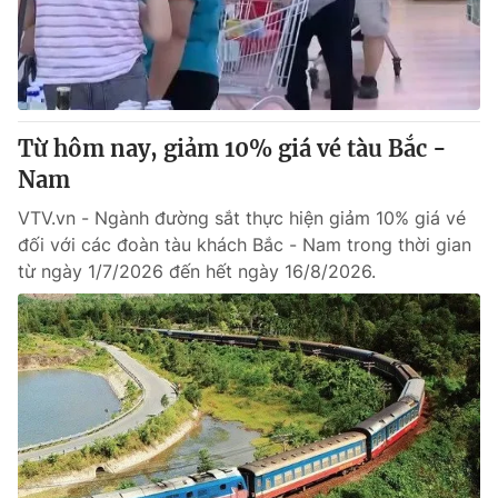
Giao lưu trực tuyến
Sản phẩm
Lịch phát sóng
Thị trường
Tư vấn
Từ hôm nay, giảm 10% giá vé tàu Bắc -
Chuyên mục khác
Nam
Emagazine
Podcast
VTV.vn - Ngành đường sắt thực hiện giảm 10% giá vé
đối với các đoàn tàu khách Bắc - Nam trong thời gian
Photo
Infographic
từ ngày 1/7/2026 đến hết ngày 16/8/2026.
Video
Shorts video
VTV Money
VTV Thể thao
VTV Sức khoẻ
Bất động sản