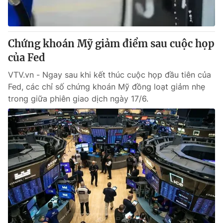
Giấy phép hoạt động báo in và báo điện tử số 483/GP-BTTTT
cấp ngày 29/12/2023
Tổng Biên tập:
Vũ Thanh Thủy
Chứng khoán Mỹ giảm điểm sau cuộc họp
Phó Tổng Biên tập:
Nguyễn Thị Mỹ Hạnh, Phạm Quốc Thắng,
của Fed
Nguyễn Trọng Ninh
Tổng đài VTV:
024.38 355 931 - 024.38 355 932
VTV.vn - Ngay sau khi kết thúc cuộc họp đầu tiên của
Ðiện thoại Thời báo VTV:
024.66 897 897
Fed, các chỉ số chứng khoán Mỹ đồng loạt giảm nhẹ
Email:
toasoan@vtv.vn
trong giữa phiên giao dịch ngày 17/6.
Liên hệ quảng cáo:
024-7300.7108