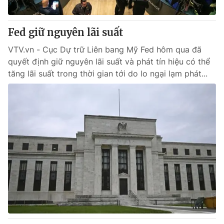
® Cấm sao chép dưới mọi hình thức nếu không có sự chấp
Fed giữ nguyên lãi suất
thuận bằng văn bản. Ghi rõ nguồn VTV.vn khi phát hành lại
thông tin từ website này.
VTV.vn - Cục Dự trữ Liên bang Mỹ Fed hôm qua đã
quyết định giữ nguyên lãi suất và phát tín hiệu có thể
tăng lãi suất trong thời gian tới do lo ngại lạm phát...