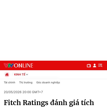
KINH TẾ
Chính trị
Tài chính
Thị trường
Góc doanh nghiệp
Xã hội
20/05/2026 20:00 GMT+7
Pháp luật
Chuyên mục
Kinh tế
Fitch Ratings đánh giá tích
Thể thao