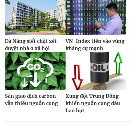
Đà Nẵng siết chặt xét
VN-Index tiến vào vùng
duyệt nhà ở xã hội
kháng cự mạnh
Sàn giao dịch carbon
Xung đột Trung Đông
vẫn thiếu nguồn cung
khiến nguồn cung dầu
hao hụt