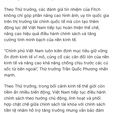
Photo
Infographic
Theo Thứ trưởng, các đánh giá tín nhiệm của Fitch
không chỉ góp phần nâng cao hình ảnh, uy tín quốc gia
trên thị trường tài chính quốc tế mà còn tạo thêm
Video
Shorts video
động lực để Việt Nam tiếp tục hoàn thiện thể chế,
nâng cao hiệu quả điều hành chính sách và tăng
VTV Money
VTV Thể thao
cường tính minh bạch của nền kinh tế.
“Chính phủ Việt Nam luôn kiên định mục tiêu giữ vững
VTV Sức khoẻ
Bất động sản
ổn định kinh tế vĩ mô, củng cố các cân đối lớn của nền
kinh tế và nâng cao khả năng chống chịu trước các cú
Thị trường 24h
Tấm lòng Việt
sốc từ bên ngoài”, Thứ trưởng Trần Quốc Phương nhấn
mạnh.
VTV4
Vươn mình bằng AI
Theo Thứ trưởng, trong bối cảnh kinh tế thế giới còn
tiềm ẩn nhiều biến động, Việt Nam tiếp tục điều hành
VTV9
VTV8
chính sách theo hướng chủ động, linh hoạt và phối
hợp chặt chẽ giữa chính sách tài khóa với chính sách
tiền tệ nhằm hỗ trợ tăng trưởng nhưng vẫn bảo đảm
Liên hệ tòa soạn
English