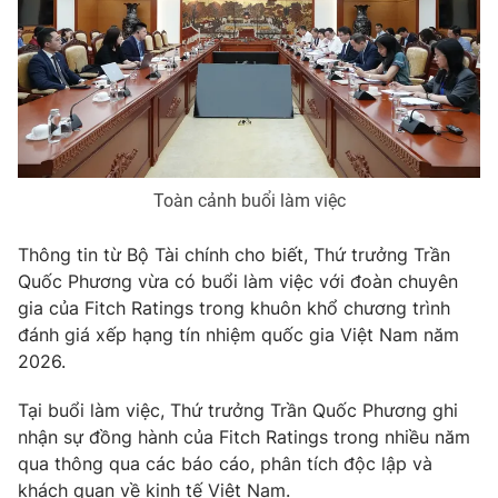
Phim VTV
Giải trí
Hậu trường
Điện ảnh
Đời sống
Nhân vật
Âm nhạc
Du lịch
Khán giả
Giáo dục
Sao
Làm đẹp
Giải sao mai
Tuyển sinh
Toàn cảnh buổi làm việc
Công nghệ
Chất lượng cuộc sống
Học trực tuyến
Thông tin từ Bộ Tài chính cho biết, Thứ trưởng Trần
Hitech Công nghệ tương lai
Quốc Phương vừa có buổi làm việc với đoàn chuyên
Giao lưu trực tuyến
gia của Fitch Ratings trong khuôn khổ chương trình
Sản phẩm
đánh giá xếp hạng tín nhiệm quốc gia Việt Nam năm
Lịch phát sóng
Thị trường
2026.
Tư vấn
Tại buổi làm việc, Thứ trưởng Trần Quốc Phương ghi
Chuyên mục khác
nhận sự đồng hành của Fitch Ratings trong nhiều năm
qua thông qua các báo cáo, phân tích độc lập và
Emagazine
Podcast
khách quan về kinh tế Việt Nam.