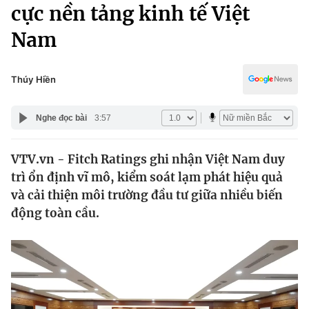
Chính trị
cực nền tảng kinh tế Việt
Truyền hình
Nam
Văn hóa - Giải trí
Xã hội
Y tế
Đời sống
Thúy Hiền
Pháp luật
Công nghệ
Giáo dục
Nghe đọc bài
3:57
Y tế
VTV.vn - Fitch Ratings ghi nhận Việt Nam duy
Thế giới
trì ổn định vĩ mô, kiểm soát lạm phát hiệu quả
Tin tức
và cải thiện môi trường đầu tư giữa nhiều biến
Kinh tế
động toàn cầu.
Thế giới đó đây
Tài chính
Dữ liệu và đời sống
Câu chuyện quốc tế
Thị trường
Truyền hình
Góc doanh nghiệp