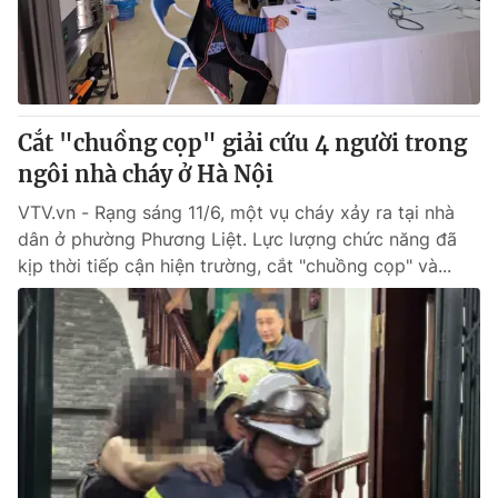
Tin tức
Kinh tế
Thế giới đó đây
Tài chính
Dữ liệu và đời sống
Câu chuyện quốc tế
Thị trường
Cắt "chuồng cọp" giải cứu 4 người trong
ngôi nhà cháy ở Hà Nội
Truyền hình
Góc doanh nghiệp
VTV.vn - Rạng sáng 11/6, một vụ cháy xảy ra tại nhà
Phim VTV
Giải trí
dân ở phường Phương Liệt. Lực lượng chức năng đã
Hậu trường
kịp thời tiếp cận hiện trường, cắt "chuồng cọp" và...
Điện ảnh
Đời sống
Nhân vật
Âm nhạc
Du lịch
Khán giả
Giáo dục
Sao
Làm đẹp
Giải sao mai
Tuyển sinh
Công nghệ
Chất lượng cuộc sống
Học trực tuyến
Hitech Công nghệ tương lai