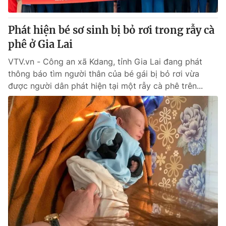
Giấy phép hoạt động báo in và báo điện tử số 483/GP-BTTTT
cấp ngày 29/12/2023
Phát hiện bé sơ sinh bị bỏ rơi trong rẫy cà
Tổng Biên tập:
Vũ Thanh Thủy
phê ở Gia Lai
Phó Tổng Biên tập:
Nguyễn Thị Mỹ Hạnh, Phạm Quốc Thắng,
Nguyễn Trọng Ninh
VTV.vn - Công an xã Kdang, tỉnh Gia Lai đang phát
Tổng đài VTV:
024.38 355 931 - 024.38 355 932
thông báo tìm người thân của bé gái bị bỏ rơi vừa
Ðiện thoại Thời báo VTV:
024.66 897 897
được người dân phát hiện tại một rẫy cà phê trên...
Email:
toasoan@vtv.vn
Liên hệ quảng cáo:
024-7300.7108