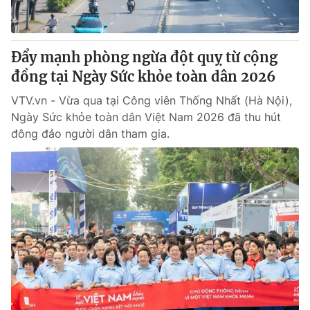
Thị trường 24h
Tấm lòng Việt
VTV4
Vươn mình bằng AI
Đẩy mạnh phòng ngừa đột quỵ từ cộng
đồng tại Ngày Sức khỏe toàn dân 2026
VTV9
VTV8
VTV.vn - Vừa qua tại Công viên Thống Nhất (Hà Nội),
Ngày Sức khỏe toàn dân Việt Nam 2026 đã thu hút
Liên hệ tòa soạn
English
đông đảo người dân tham gia.
THỜI BÁO VTV
Theo dõi báo trên
Cơ quan chủ quản:
Đài Truyền hình Việt Nam
Cơ quan báo chí:
Thời báo VTV