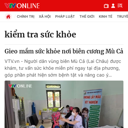
CHÍNH TRỊ
XÃ HỘI
PHÁP LUẬT
THẾ GIỚI
KINH TẾ
TRUYỀ
kiểm tra sức khỏe
Chuyên mục
Gieo mầm sức khỏe nơi biên cương Mù Cả
Chính trị
VTV.vn - Người dân vùng biên Mù Cả (Lai Châu) được
khám, tư vấn sức khỏe miễn phí ngay tại địa phương,
Xã hội
góp phần phát hiện sớm bệnh tật và nâng cao ý...
Pháp luật
Y tế
Thế giới