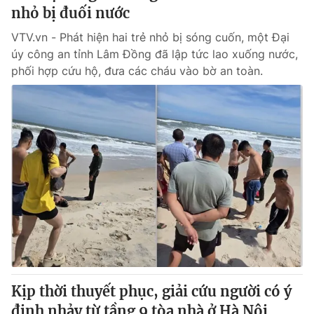
nhỏ bị đuối nước
VTV.vn - Phát hiện hai trẻ nhỏ bị sóng cuốn, một Đại
úy công an tỉnh Lâm Đồng đã lập tức lao xuống nước,
phối hợp cứu hộ, đưa các cháu vào bờ an toàn.
Kịp thời thuyết phục, giải cứu người có ý
định nhảy từ tầng 9 tòa nhà ở Hà Nội