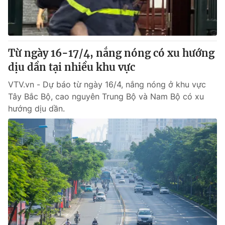
Giao lưu trực tuyến
Sản phẩm
Lịch phát sóng
Thị trường
Tư vấn
Từ ngày 16-17/4, nắng nóng có xu hướng
dịu dần tại nhiều khu vực
Chuyên mục khác
Emagazine
VTV.vn - Dự báo từ ngày 16/4, nắng nóng ở khu vực
Podcast
Tây Bắc Bộ, cao nguyên Trung Bộ và Nam Bộ có xu
hướng dịu dần.
Photo
Infographic
Video
Shorts video
VTV Money
VTV Thể thao
VTV Sức khoẻ
Bất động sản