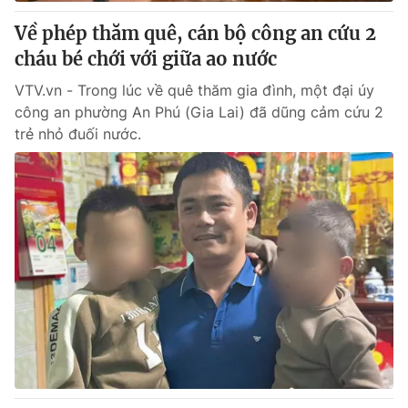
Về phép thăm quê, cán bộ công an cứu 2
® Cấm sao chép dưới mọi hình thức nếu không có sự chấp
cháu bé chới với giữa ao nước
thuận bằng văn bản. Ghi rõ nguồn VTV.vn khi phát hành lại
thông tin từ website này.
VTV.vn - Trong lúc về quê thăm gia đình, một đại úy
công an phường An Phú (Gia Lai) đã dũng cảm cứu 2
trẻ nhỏ đuối nước.