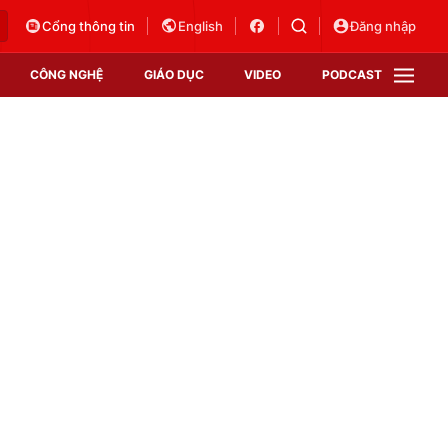
Cổng thông tin
English
Đăng nhập
CÔNG NGHỆ
GIÁO DỤC
VIDEO
PODCAST
VTV Money
VTV Thể thao
VTV Sức khoẻ
Bất động sản
Thị trường 24h
Tấm lòng Việt
Vươn mình bằng AI
VTV4
VTV8
VTV9
Lịch phát sóng
Giao lưu trực tuyến
Sự kiện