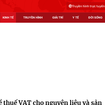
Truyền hình trực tuyến
KINH TẾ
TRUYỀN HÌNH
GIẢI TRÍ
Y TẾ
ĐỜI SỐNG
Pháp luật
Y tế
Truyền hình
Multimedia
Phim VTV
Video
Hậu trường
Shorts video
Nhân vật
Podcast
Khán giả
EMagazine
Giải sao mai
Photo
ề thuế VAT cho nguyên liệu và sản
Infographic