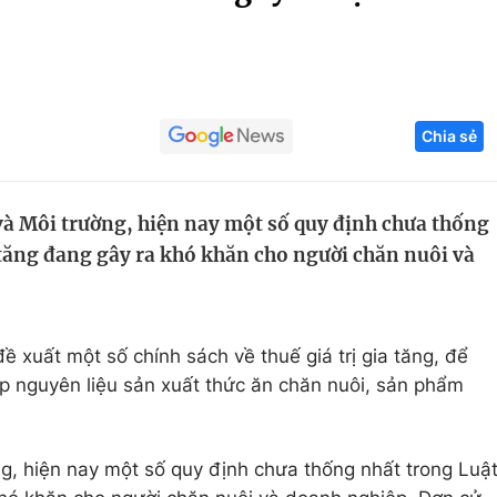
Góc ảnh
Giáo dục
Công nghệ
Chia sẻ
Tuyển sinh
Hitech Công ng
Học trực tuyến
Sản phẩm
à Môi trường, hiện nay một số quy định chưa thống
g
Thị trường
a tăng đang gây ra khó khăn cho người chăn nuôi và
Tư vấn
 xuất một số chính sách về thuế giá trị gia tăng, để
p nguyên liệu sản xuất thức ăn chăn nuôi, sản phẩm
g, hiện nay một số quy định chưa thống nhất trong Luậ