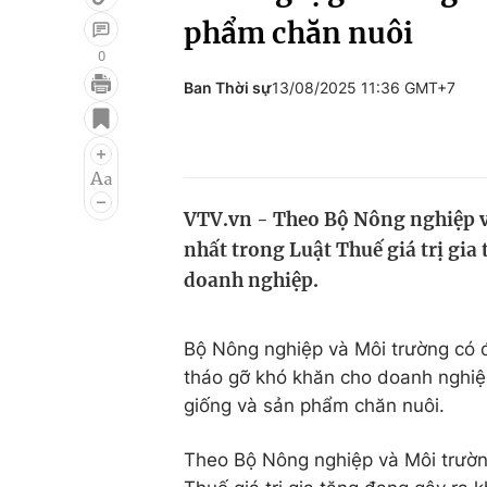
phẩm chăn nuôi
0
Ban Thời sự
13/08/2025 11:36 GMT+7
Giải trí
Đời sống
Điện ảnh
Du lịch
Âm nhạc
Làm đẹp
VTV.vn - Theo Bộ Nông nghiệp v
Sao
Chất lượng cuộc sốn
nhất trong Luật Thuế giá trị gi
doanh nghiệp.
Bộ Nông nghiệp và Môi trường có đề
tháo gỡ khó khăn cho doanh nghiệ
giống và sản phẩm chăn nuôi.
Theo Bộ Nông nghiệp và Môi trườn