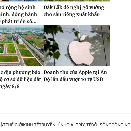
ở rộng hệ sinh
Đắk Lắk đề nghị gỡ vướng
chính, đồng hành
cho sầu riêng xuất khẩu
phát triển số...
ác địa phương báo
Doanh thu của Apple tại Ấn
ộ cơ sở dữ liệu đất
Độ lần đầu vượt 10 tỷ USD
 ngày 8/8
UẬT
THẾ GIỚI
KINH TẾ
TRUYỀN HÌNH
GIẢI TRÍ
Y TẾ
ĐỜI SỐNG
CÔNG NG