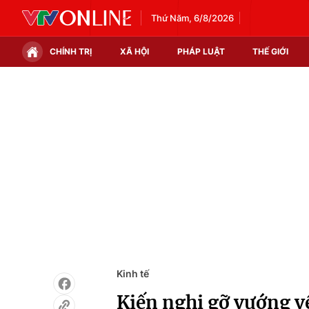
Thứ Năm, 6/8/2026
CHÍNH TRỊ
XÃ HỘI
PHÁP LUẬT
THẾ GIỚI
Chính trị
Xã hội
Thế giới
Kinh tế
Tin tức
Tài chính
Thế giới đó đây
Thị trường
Câu chuyện quốc tế
Góc doanh nghiệp
Dữ liệu và đời sống
Kinh tế
Kiến nghị gỡ vướng v