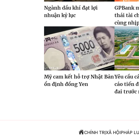
Ngành dầu khí đạt lợi
GPBank m
nhuận kỷ lục
thái tài 
cùng nhịp 
Mỹ cam kết hỗ trợ Nhật Bản
Yêu cầu c
ổn định đồng Yen
cáo tiến đ
đai trước
CHÍNH TRỊ
XÃ HỘI
PHÁP L