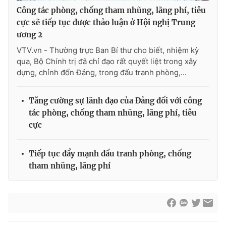
Công tác phòng, chống tham nhũng, lãng phí, tiêu
cực sẽ tiếp tục được thảo luận ở Hội nghị Trung
ương 2
® Cấm sao chép dưới mọi hình thức nếu không có sự chấp
VTV.vn - Thường trực Ban Bí thư cho biết, nhiệm kỳ
thuận bằng văn bản. Ghi rõ nguồn VTV.vn khi phát hành lại
qua, Bộ Chính trị đã chỉ đạo rất quyết liệt trong xây
thông tin từ website này.
dựng, chỉnh đốn Đảng, trong đấu tranh phòng,...
Tăng cường sự lãnh đạo của Đảng đối với công
tác phòng, chống tham nhũng, lãng phí, tiêu
cực
Tiếp tục đẩy mạnh đấu tranh phòng, chống
tham nhũng, lãng phí