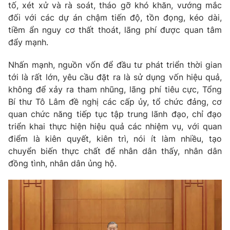
Giao lưu trực tuyến
tố, xét xử và rà soát, tháo gỡ khó khăn, vướng mắc
Sản phẩm
đối với các dự án chậm tiến độ, tồn đọng, kéo dài,
Lịch phát sóng
tiềm ẩn nguy cơ thất thoát, lãng phí được quan tâm
Thị trường
đẩy mạnh.
Tư vấn
Nhấn mạnh, nguồn vốn để đầu tư phát triển thời gian
Chuyên mục khác
tới là rất lớn, yêu cầu đặt ra là sử dụng vốn hiệu quả,
Emagazine
Podcast
không để xảy ra tham nhũng, lãng phí tiêu cực, Tổng
Bí thư Tô Lâm đề nghị các cấp ủy, tổ chức đảng, cơ
quan chức năng tiếp tục tập trung lãnh đạo, chỉ đạo
Photo
Infographic
triển khai thực hiện hiệu quả các nhiệm vụ, với quan
điểm là kiên quyết, kiên trì, nói ít làm nhiều, tạo
Video
Shorts video
chuyển biến thực chất để nhân dân thấy, nhân dân
đồng tình, nhân dân ủng hộ.
VTV Money
VTV Thể thao
VTV Sức khoẻ
Bất động sản