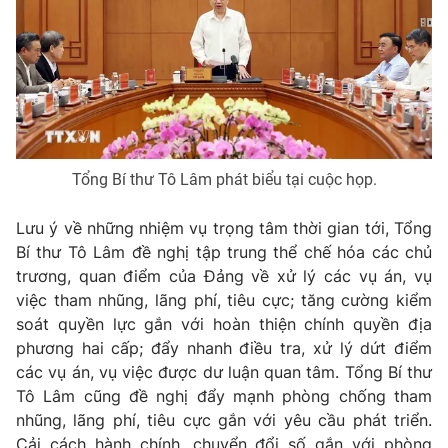
Thị trường 24h
Tấm lòng Việt
VTV4
Vươn mình bằng AI
VTV9
VTV8
Tổng Bí thư Tô Lâm phát biểu tại cuộc họp.
Liên hệ tòa soạn
English
Lưu ý về những nhiệm vụ trọng tâm thời gian tới, Tổng
Bí thư Tô Lâm đề nghị tập trung thể chế hóa các chủ
trương, quan điểm của Đảng về xử lý các vụ án, vụ
THỜI BÁO VTV
việc tham nhũng, lãng phí, tiêu cực; tăng cường kiểm
soát quyền lực gắn với hoàn thiện chính quyền địa
phương hai cấp; đẩy nhanh điều tra, xử lý dứt điểm
các vụ án, vụ việc được dư luận quan tâm. Tổng Bí thư
Theo dõi báo trên
Tô Lâm cũng đề nghị đẩy mạnh phòng chống tham
nhũng, lãng phí, tiêu cực gắn với yêu cầu phát triển.
Cải cách hành chính, chuyển đổi số gắn với phòng
Cơ quan chủ quản:
Đài Truyền hình Việt Nam