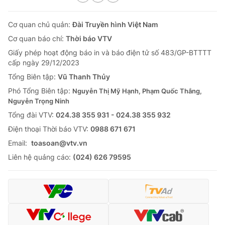
Cơ quan chủ quản:
Đài Truyền hình Việt Nam
Cơ quan báo chí:
Thời báo VTV
Giấy phép hoạt động báo in và báo điện tử số 483/GP-BTTTT
cấp ngày 29/12/2023
Tổng Biên tập:
Vũ Thanh Thủy
Phó Tổng Biên tập:
Nguyễn Thị Mỹ Hạnh, Phạm Quốc Thắng,
Nguyễn Trọng Ninh
Tổng đài VTV:
024.38 355 931 - 024.38 355 932
Ðiện thoại Thời báo VTV:
0988 671 671
Email:
toasoan@vtv.vn
Liên hệ quảng cáo:
(024) 626 79595