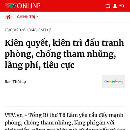
CHÍNH TRỊ
Chính trị
18/03/2026 13:48 GMT+7
Xã hội
Kiên quyết, kiên trì đấu tranh
Pháp luật
Chuyên mục
Kinh tế
phòng, chống tham nhũng,
Thể thao
Chính trị
lãng phí, tiêu cực
Truyền hình
Văn hóa - Giải trí
Xã hội
Y tế
Ban Thời sự
Đời sống
Pháp luật
Công nghệ
Giáo dục
Y tế
VTV.vn - Tổng Bí thư Tô Lâm yêu cầu đẩy mạnh
phòng, chống tham nhũng, lãng phí gắn với
Thế giới