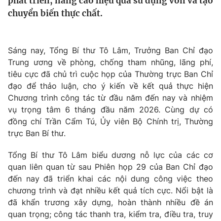
phát triển, nâng cao hiệu quả sử dụng vốn và tạo
Tin tức
chuyển biến thực chất.
Kinh tế
Thế giới đó đây
Tài chính
Dữ liệu và đời sống
Sáng nay, Tổng Bí thư Tô Lâm, Trưởng Ban Chỉ đạo
Câu chuyện quốc tế
Thị trường
Trung ương về phòng, chống tham nhũng, lãng phí,
tiêu cực đã chủ trì cuộc họp của Thường trực Ban Chỉ
Truyền hình
Góc doanh nghiệp
đạo để thảo luận, cho ý kiến về kết quả thực hiện
Chương trình công tác từ đầu năm đến nay và nhiệm
Phim VTV
Giải trí
vụ trọng tâm 6 tháng đầu năm 2026. Cùng dự có
Hậu trường
đồng chí Trần Cẩm Tú, Ủy viên Bộ Chính trị, Thường
Điện ảnh
trực Ban Bí thư.
Đời sống
Nhân vật
Âm nhạc
Tổng Bí thư Tô Lâm biểu dương nỗ lực của các cơ
Du lịch
Khán giả
Giáo dục
Sao
quan liên quan từ sau Phiên họp 29 của Ban Chỉ đạo
Làm đẹp
Giải sao mai
đến nay đã triển khai các nội dung công việc theo
Tuyển sinh
chương trình và đạt nhiều kết quả tích cực. Nổi bật là
Công nghệ
Chất lượng cuộc sống
đã khẩn trương xây dựng, hoàn thành nhiều đề án
Học trực tuyến
Hitech Công nghệ tương lai
quan trọng; công tác thanh tra, kiểm tra, điều tra, truy