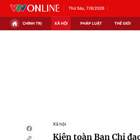
Thứ Sáu, 7/8/2026
CHÍNH TRỊ
XÃ HỘI
PHÁP LUẬT
THẾ GIỚI
Chính trị
Xã hội
Thế giới
Kinh tế
Tin tức
Tài chính
Thế giới đó đây
Thị trường
Câu chuyện quốc tế
Góc doanh nghiệp
Dữ liệu và đời sống
Xã hội
Kiện toàn Ban Chỉ đạo