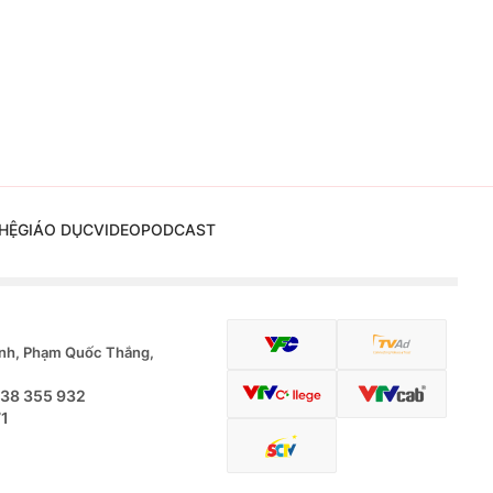
HỆ
GIÁO DỤC
VIDEO
PODCAST
nh, Phạm Quốc Thắng,
.38 355 932
71