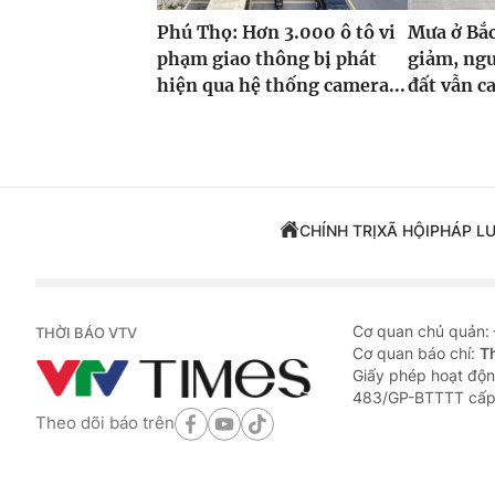
Phú Thọ: Hơn 3.000 ô tô vi
Mưa ở Bắc
phạm giao thông bị phát
giảm, nguy
hiện qua hệ thống camera...
đất vẫn c
CHÍNH TRỊ
XÃ HỘI
PHÁP L
Cơ quan chủ quản:
THỜI BÁO VTV
Cơ quan báo chí:
T
Giấy phép hoạt độn
483/GP-BTTTT cấp
Theo dõi báo trên