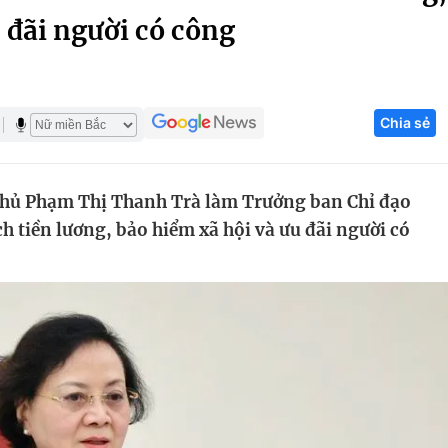
 đãi người có công
Góc ảnh
Giáo dục
Công nghệ
Chia sẻ
Tuyển sinh
Hitech Công ng
Học trực tuyến
Sản phẩm
phủ Phạm Thị Thanh Trà làm Trưởng ban Chỉ đạo
g
Thị trường
h tiền lương, bảo hiểm xã hội và ưu đãi người có
Tư vấn