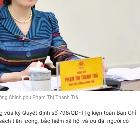
ớng Chính phủ Phạm Thị Thanh Trà.
 vừa ký Quyết định số 798/QĐ-TTg kiện toàn Ban Chỉ
sách tiền lương, bảo hiểm xã hội và ưu đãi người có