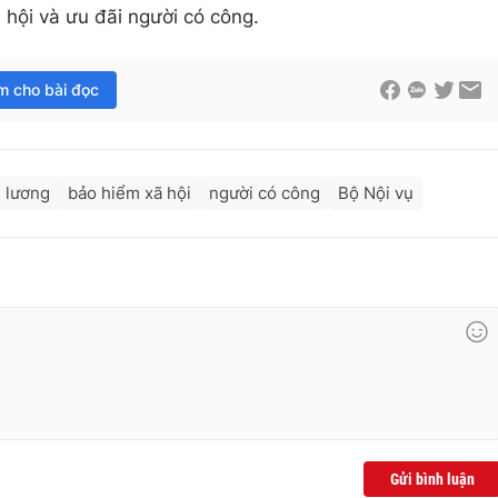
 hội và ưu đãi người có công.
im cho bài đọc
n lương
bảo hiểm xã hội
người có công
Bộ Nội vụ
Gửi bình luận