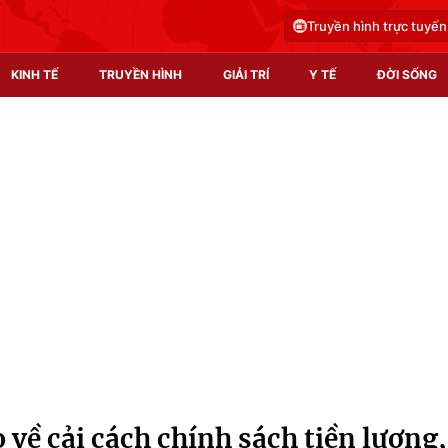
Truyền hình trực tuyến
KINH TẾ
TRUYỀN HÌNH
GIẢI TRÍ
Y TẾ
ĐỜI SỐNG
Pháp luật
Y tế
Truyền hình
Multimedia
Phim VTV
Video
Hậu trường
Shorts video
Nhân vật
Podcast
Khán giả
EMagazine
Giải sao mai
Photo
 về cải cách chính sách tiền lương,
Infographic