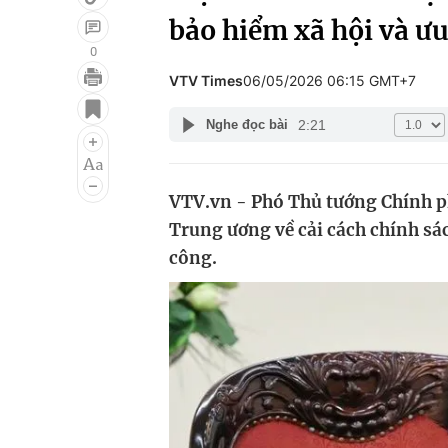
bảo hiểm xã hội và ưu
0
VTV Times
06/05/2026 06:15 GMT+7
Giải trí
Đời sống
2:21
Nghe đọc bài
Điện ảnh
Du lịch
Âm nhạc
Làm đẹp
VTV.vn - Phó Thủ tướng Chính 
Sao
Chất lượng cuộc sốn
Trung ương về cải cách chính sác
công.