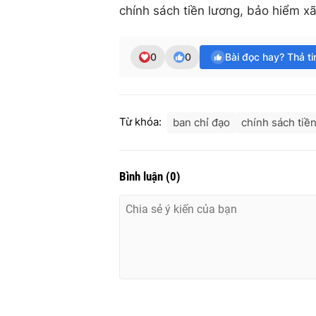
chính sách tiền lương, bảo hiểm xã
0
0
Bài đọc hay? Thả t
Từ khóa:
ban chỉ đạo
chính sách tiề
Bình luận
(
0
)