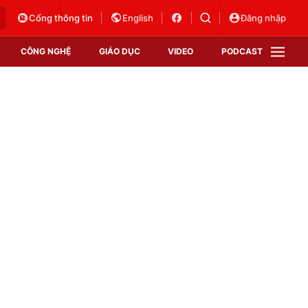
Cổng thông tin
English
Đăng nhập
CÔNG NGHỆ
GIÁO DỤC
VIDEO
PODCAST
VTV Money
VTV Thể thao
VTV Sức khoẻ
Bất động sản
Thị trường 24h
Tấm lòng Việt
Vươn mình bằng AI
VTV4
VTV8
VTV9
Lịch phát sóng
Giao lưu trực tuyến
Sự kiện