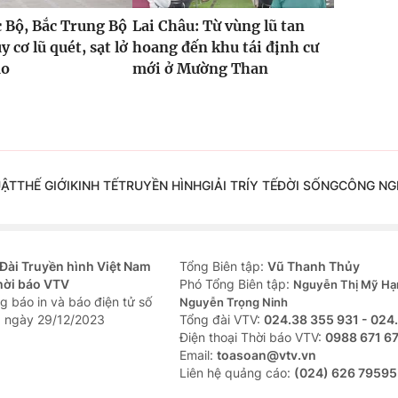
 Bộ, Bắc Trung Bộ
Lai Châu: Từ vùng lũ tan
 cơ lũ quét, sạt lở
hoang đến khu tái định cư
ao
mới ở Mường Than
UẬT
THẾ GIỚI
KINH TẾ
TRUYỀN HÌNH
GIẢI TRÍ
Y TẾ
ĐỜI SỐNG
CÔNG NG
Đài Truyền hình Việt Nam
Tổng Biên tập:
Vũ Thanh Thủy
hời báo VTV
Phó Tổng Biên tập:
Nguyễn Thị Mỹ Hạ
g báo in và báo điện tử số
Nguyễn Trọng Ninh
 ngày 29/12/2023
Tổng đài VTV:
024.38 355 931 - 024
Ðiện thoại Thời báo VTV:
0988 671 6
Email:
toasoan@vtv.vn
Liên hệ quảng cáo:
(024) 626 79595