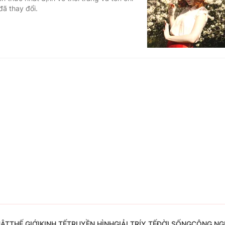
đã thay đổi.
Góc ảnh
Giáo dục
Công nghệ
Tuyển sinh
Hitech Công ng
Học trực tuyến
Sản phẩm
g
Thị trường
Tư vấn
UẬT
THẾ GIỚI
KINH TẾ
TRUYỀN HÌNH
GIẢI TRÍ
Y TẾ
ĐỜI SỐNG
CÔNG NG