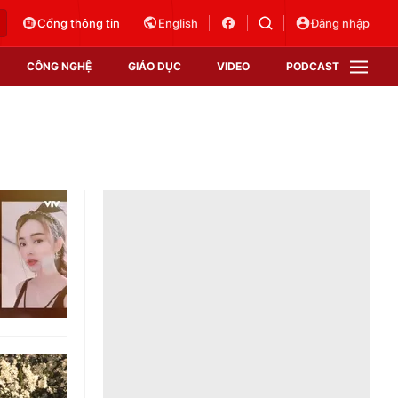
Cổng thông tin
English
Đăng nhập
CÔNG NGHỆ
GIÁO DỤC
VIDEO
PODCAST
VTV Money
VTV Thể thao
VTV Sức khoẻ
Bất động sản
Thị trường 24h
Tấm lòng Việt
Vươn mình bằng AI
VTV4
VTV8
VTV9
Lịch phát sóng
Giao lưu trực tuyến
Sự kiện