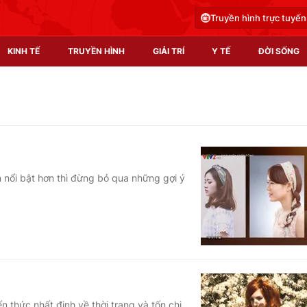
Truyền hình trực tuyến
KINH TẾ
TRUYỀN HÌNH
GIẢI TRÍ
Y TẾ
ĐỜI SỐNG
Pháp luật
Y tế
Truyền hình
Multimedia
Phim VTV
Video
 nổi bật hơn thì đừng bỏ qua những gợi ý
Hậu trường
Shorts video
Nhân vật
Podcast
Khán giả
EMagazine
Giải sao mai
Photo
Infographic
n thức nhất định về thời trang và tốn chi