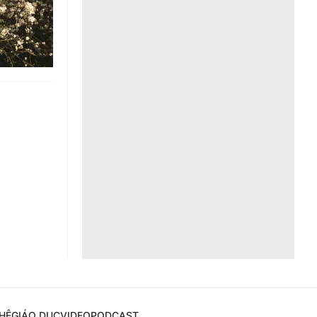
Liên hệ toà soạn
hệ tương lai
HỆ
GIÁO DỤC
VIDEO
PODCAST