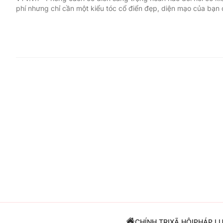
phí nhưng chỉ cần một kiểu tóc cổ điển đẹp, diện mạo của bạn 
Giải trí
Đời sống
Điện ảnh
Du lịch
Âm nhạc
Làm đẹp
Sao
Chất lượng cuộc sốn
CHÍNH TRỊ
XÃ HỘI
PHÁP L