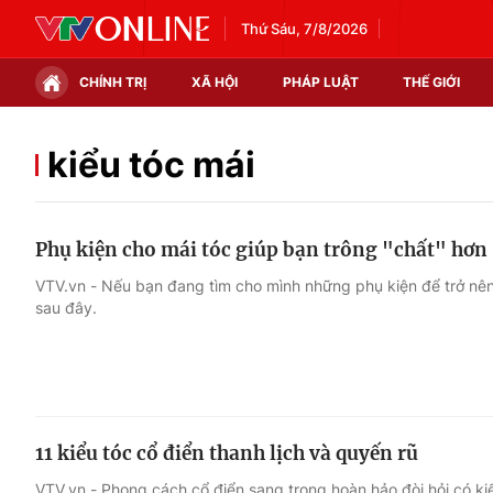
Thứ Sáu, 7/8/2026
CHÍNH TRỊ
XÃ HỘI
PHÁP LUẬT
THẾ GIỚI
Chính trị
Xã hội
kiểu tóc mái
Thế giới
Kinh tế
Phụ kiện cho mái tóc giúp bạn trông "chất" hơn
Tin tức
Tài chính
VTV.vn - Nếu bạn đang tìm cho mình những phụ kiện để trở nên
sau đây.
Thế giới đó đây
Thị trường
Câu chuyện quốc tế
Góc doanh nghiệp
Dữ liệu và đời sống
11 kiểu tóc cổ điển thanh lịch và quyến rũ
VTV.vn - Phong cách cổ điển sang trọng hoàn hảo đòi hỏi có kiế